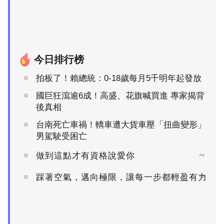
今日排行榜
拍板了！賴總統：0-18歲每月5千明年起發放
國巨狂瀉逾6成！高盛、花旗喊買進 專家揭背
後真相
台南死亡車禍！轎車遭大貨車壓「扭曲變形」
男駕駛受困亡
做到這點才有資格說愛你
PR
踩著空氣，邁向極限，讓每一步都輕盈有力
PR