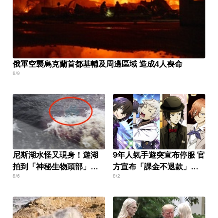
俄軍空襲烏克蘭首都基輔及周邊區域 造成4人喪命
8/9
尼斯湖水怪又現身！遊湖
9年人氣手遊突宣布停服 官
拍到「神秘生物頭部」官
方宣布「課金不退款」玩
8/6
8/2
方證實了
家炸鍋