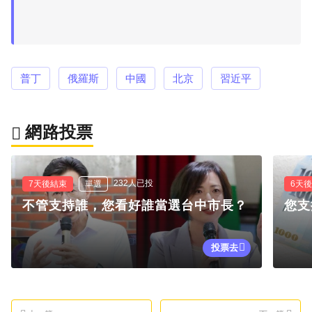
普丁
俄羅斯
中國
北京
習近平
網路投票
232人已投
7天後結束
單選
6天
不管支持誰，您看好誰當選台中市長？
您支
投票去