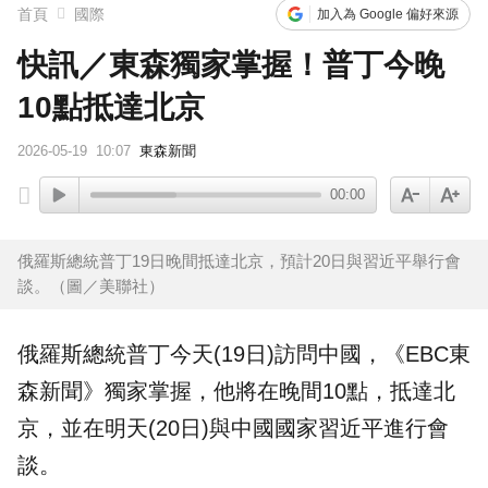
首頁
國際
加入為 Google 偏好來源
快訊／東森獨家掌握！普丁今晚
10點抵達北京
2026-05-19
10:07
東森新聞
00:00
俄羅斯總統普丁19日晚間抵達北京，預計20日與習近平舉行會
談。（圖／美聯社）
俄羅斯
總統
普丁
今天(19日)訪問
中國
，《EBC東
森新聞》獨家掌握，他將在晚間10點，抵達
北
京
，並在明天(20日)與中國國家
習近平
進行會
談。