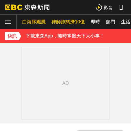
吳東諺結婚10年超寵妻！「主動帶娃」羨煞人妻女星 她認了：心很酸
白海豚颱風
律師詐慈濟10億
即時
熱門
八點檔女神美照遭放大腳趾！被酸「暗沉皺褶」本人無奈回應
生活
下載東森App，隨時掌握天下大小事！
快訊
42歲情色女星要結婚了！甜嫁「前職棒選手」浪漫告白：迅速奪走我的心