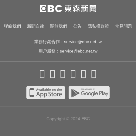
莫名發燒好不了？醫揭精準診斷關
鍵
台指期夜盤狂飆736點 專家揭反彈
聯絡我們
新聞自律
關於我們
公告
隱私權政策
常見問題
契機上看48000點
業務行銷合作：
service@ebc.net.tw
用戶服務：
service@ebc.net.tw
Copyright © 2024
EBC