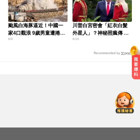
颱風白海豚逼近！中國一
川普白宮密會「紅衣白髮
家4口觀浪 9歲男童遭捲走
外星人」？神秘照瘋傳 真
8/8
6/16
失蹤
相曝光了
Recommended by
莫名發燒好不了？醫揭精準診斷關
鍵
台指期夜盤狂飆736點 專家揭反彈
契機上看48000點
頻尿又腰痛？醫揭攝護腺癌奪命警
訊