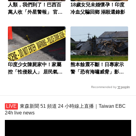
人類，我們到了！巴西百
18歲女兒未婚懷孕！印度
萬人收「外星警報」 官方
冷血父騙回鄉 溺殺還錄影
回應了
印度少女陳屍家中！家屬
熊本餘震不斷！日專家示
控「性侵殺人」 居民氣炸
警「恐有海嘯威脅」影響
怒封國道
區域曝
Recommended by
東森新聞 51 頻道 24 小時線上直播｜Taiwan EBC
24h live news