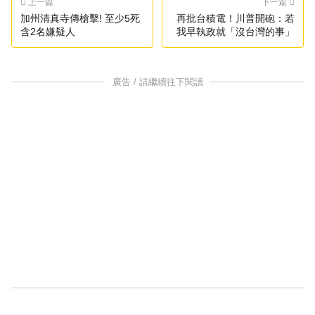
上一篇
下一篇
加州清真寺傳槍擊! 至少5死
再批台積電！川普開砲：若
含2名嫌疑人
我早執政就「沒台灣的事」
廣告 / 請繼續往下閱讀