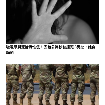
啦啦隊員遭輪流性侵！丟包公路秒被撞死 3男扯：她自
願的