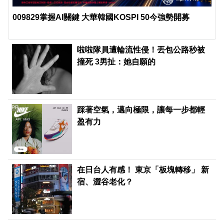
009829掌握AI關鍵 大華韓國KOSPI 50今強勢開募
啦啦隊員遭輪流性侵！丟包公路秒被
撞死 3男扯：她自願的
PR
踩著空氣，邁向極限，讓每一步都輕
盈有力
在日台人有感！ 東京「板塊轉移」 新
宿、澀谷老化？