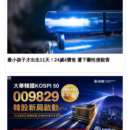
最小孩子才出生11天！24歲4寶爸 遭下藥性侵殺害
PR