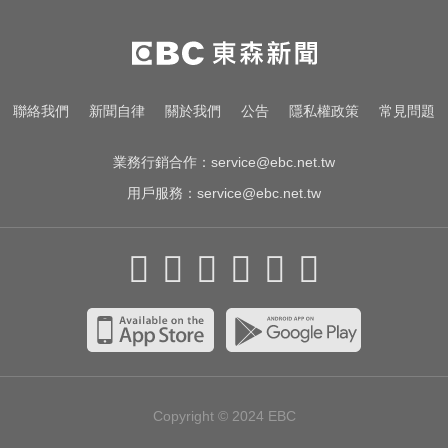
想離職
10共機、6共艦擾台！6架次越中線
侵中部西南空域
出國回台發燒狂拉！男竟罹傷寒 醫
聯絡我們
新聞自律
關於我們
公告
隱私權政策
常見問題
示警：恐爆敗血症
業務行銷合作：
service@ebc.net.tw
用戶服務：
service@ebc.net.tw
Copyright © 2024
EBC