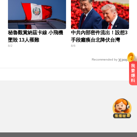
秘魯觀賞納茲卡線 小飛機
中共內部密件流出！設想3
墜毀 13人罹難
手段癱瘓台北降伏台灣
8/2
8/6
Recommended by
10共機、6共艦擾台！6架次越中線
侵中部西南空域
出國回台發燒狂拉！男竟罹傷寒 醫
示警：恐爆敗血症
金牌員工轉投李多慧！剪輯師突暴
紅狂接20業配 Joeman 認：我也會