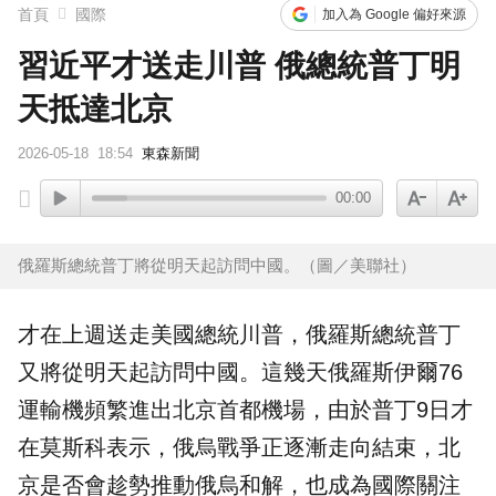
首頁
國際
加入為 Google 偏好來源
習近平才送走川普 俄總統普丁明
天抵達北京
2026-05-18
18:54
東森新聞
00:00
俄羅斯總統普丁將從明天起訪問中國。（圖／美聯社）
才在上週送走美國總統
川普
，
俄羅斯
總統
普丁
又將從明天起訪問中國。這幾天俄羅斯伊爾76
運輸機頻繁進出
北京
首都機場，由於普丁9日才
在莫斯科表示，
俄烏戰爭
正逐漸走向結束，北
京是否會趁勢推動俄烏和解，也成為國際關注