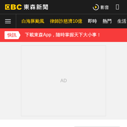
《理財達人秀》X 安聯投信免費講座報名中！搶先卡位 2027
白海豚颱風
下載東森App，隨時掌握天下大小事！
律師詐慈濟10億
即時
熱門
生活
《理財達人秀》X 安聯投信免費講座報名中！搶先卡位 2027
快訊