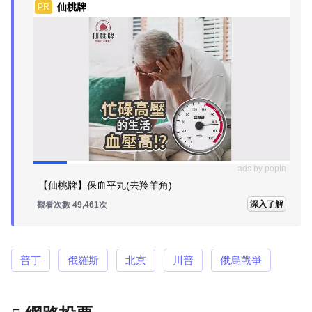
仙桃牌
PR
ads by popIn
【仙桃牌】保血平丸(去羚羊角)
深入了解
觀看次數 49,461次
普丁
俄羅斯
北京
川普
俄烏戰爭