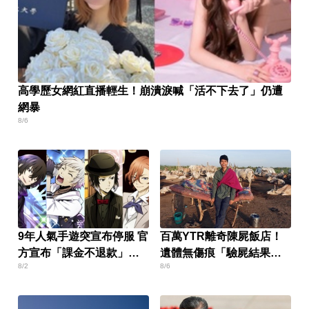
高學歷女網紅直播輕生！崩潰淚喊「活不下去了」仍遭
網暴
8/6
9年人氣手遊突宣布停服 官
百萬YTR離奇陳屍飯店！
方宣布「課金不退款」玩
遺體無傷痕「驗屍結果
8/2
8/6
家炸鍋
曝」