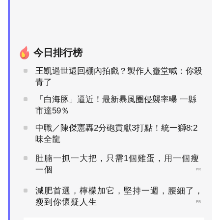
今日排行榜
王凱過世還回棚內拍戲？製作人靈堂喊：你殺
青了
「白海豚」逼近！最新暴風圈侵襲率曝 一縣
市達59％
中職／陳傑憲轟2分砲貢獻3打點！統一獅8:2
味全龍
肚腩一抓一大把，只需1個雞蛋，用一個瘦
一個
PR
減肥首選，檸檬加它，堅持一週，腰細了，
瘦到你懷疑人生
PR