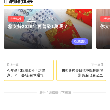
網路投票
3.6K人已投
今天結束
單選
1天
您支持2026年再普發1萬嗎？
你支
投票去
上一篇
下一篇
今年是尼斯湖水怪「活躍
川習會後美日抗中擊殺網演
期」？一連4起目擊通報
訓 距台僅百公里
廣告 / 請繼續往下閱讀