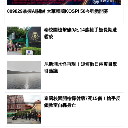
009829掌握AI關鍵 大華韓國KOSPI 50今強勢開募
泰校園槍擊釀9死 14歲槍手疑長期遭
霸凌
尼斯湖水怪再現！短短數日兩度目擊
引熱議
泰國校園開槍掃射釀7死15傷！槍手反
鎖教室自轟身亡