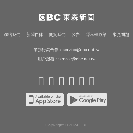
快訊／白海豚逼近！新竹縣尖石、
五峰「8校停課」
滴管餵毒性侵致死！台中宮廟總幹
聯絡我們
新聞自律
關於我們
公告
隱私權政策
常見問題
事摧殘傳播妹 下場出爐
業務行銷合作：
service@ebc.net.tw
用戶服務：
service@ebc.net.tw
Copyright © 2024
EBC