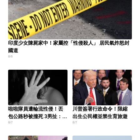
印度少女陳屍家中！家屬控「性侵殺人」 居民氣炸怒封
國道
8/6
啦啦隊員遭輪流性侵！丟
川普簽署行政命令！限縮
包公路秒被撞死 3男扯：她
出生公民權並禁生育旅遊
8/7
8/7
自願的