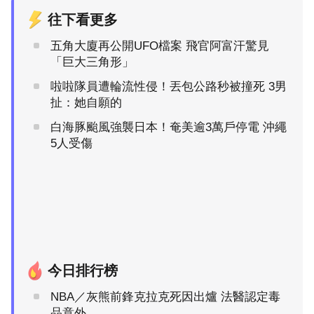
往下看更多
五角大廈再公開UFO檔案 飛官阿富汗驚見
「巨大三角形」
啦啦隊員遭輪流性侵！丟包公路秒被撞死 3男
扯：她自願的
白海豚颱風強襲日本！奄美逾3萬戶停電 沖繩
5人受傷
今日排行榜
NBA／灰熊前鋒克拉克死因出爐 法醫認定毒
品意外