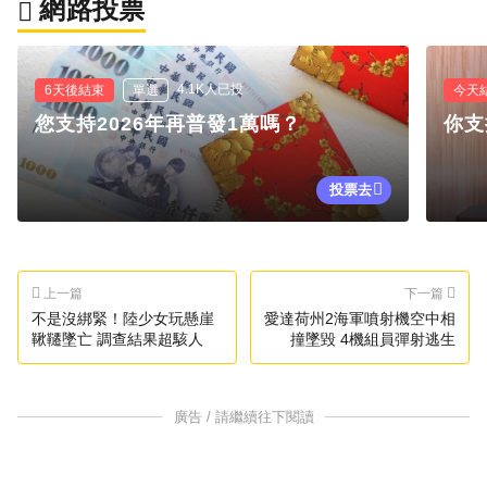
網路投票
4.1K人已投
6天後結束
單選
今天
您支持2026年再普發1萬嗎？
你支
投票去
上一篇
下一篇
不是沒綁緊！陸少女玩懸崖
愛達荷州2海軍噴射機空中相
鞦韆墜亡 調查結果超駭人
撞墜毀 4機組員彈射逃生
廣告 / 請繼續往下閱讀