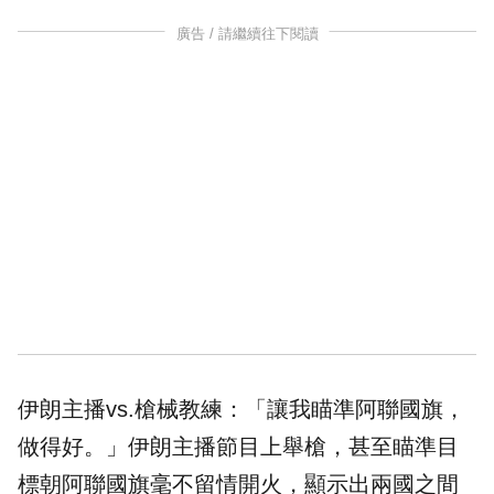
廣告 / 請繼續往下閱讀
伊朗主播vs.槍械教練：「讓我瞄準阿聯國旗，
做得好。」伊朗主播節目上舉槍，甚至瞄準目
標朝阿聯國旗毫不留情開火，顯示出兩國之間