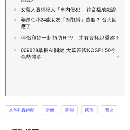
女藝人遭經紀人「車內侵犯」 錄音檔成鐵證
姜厚任小24歲女友「3碩1博」造假？ 台大回
應了
伴侶和妳一起預防HPV，才有資格說愛妳！
PR
009829掌握AI關鍵 大華韓國KOSPI 50今
強勢開募
PR
以色列轟伊朗
伊朗
阿聯
國旗
開火