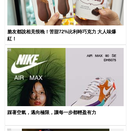
脆友都說相見恨晚！苦甜72%比利時巧克力 大人味爆
紅！
PR
踩著空氣，邁向極限，讓每一步都輕盈有力
PR