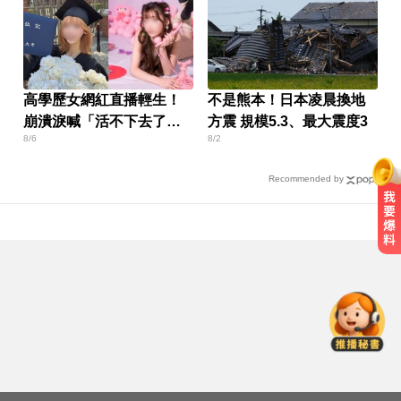
高學歷女網紅直播輕生！
不是熊本！日本凌晨換地
崩潰淚喊「活不下去了」
方震 規模5.3、最大震度3
8/6
8/2
仍遭網暴
Recommended by
快訊／白海豚逼近！新竹縣尖石、
五峰「8校停課」
滴管餵毒性侵致死！台中宮廟總幹
事摧殘傳播妹 下場出爐
明天會放颱風假嗎？8縣市達「停班
課標準」