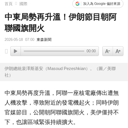
首頁
國際
加入為 Google 偏好來源
中東局勢再升溫！伊朗節目朝阿
聯國旗開火
2026-05-18
07:00
東森新聞
00:00
伊朗總統裴澤斯基安（Masoud Pezeshkian）。（圖／美聯
社）
中東局勢再度升溫，
阿聯
一座核電廠傳出遭無
人機攻擊，導致附近的發電機起火；同時
伊朗
官媒節目，公開朝阿聯
國旗
開火
，美伊僵持不
下，也讓區域緊張持續擴大。