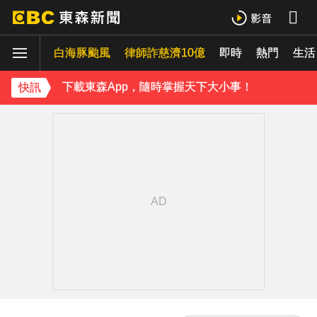
《理財達人秀》X 安聯投信免費講座報名中！搶先卡位 2027
白海豚颱風
律師詐慈濟10億
即時
熱門
生活
下載東森App，隨時掌握天下大小事！
快訊
《理財達人秀》X 安聯投信免費講座報名中！搶先卡位 2027