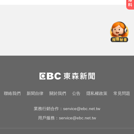
緊守共軍攻台北潛在路線！ 憲兵颱
風夜搭捷運增援
跌倒竟成致命殺手？醫揭長輩防骨
鬆失智三關鍵
台玻夫人揭長子驟逝原因！兒媳譚
以欣71字發聲反駁
緊守共軍攻台北潛在路線！ 憲兵颱
風夜搭捷運增援
跌倒竟成致命殺手？醫揭長輩防骨
聯絡我們
新聞自律
關於我們
公告
隱私權政策
常見問題
鬆失智三關鍵
業務行銷合作：
service@ebc.net.tw
用戶服務：
service@ebc.net.tw