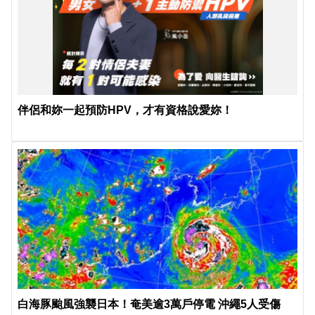
伴侶和妳一起預防HPV，才有資格說愛妳！
白海豚颱風強襲日本！奄美逾3萬戶停電 沖繩5人受傷