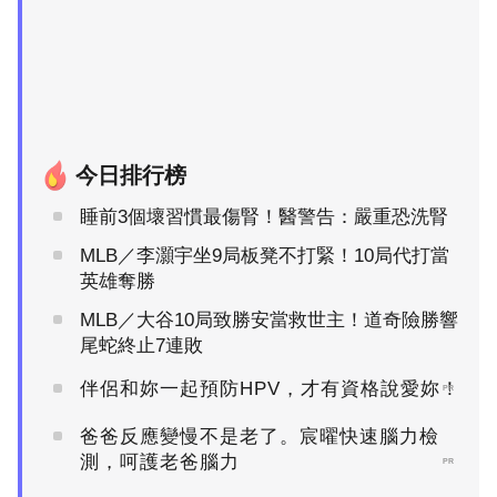
今日排行榜
睡前3個壞習慣最傷腎！醫警告：嚴重恐洗腎
MLB／李灝宇坐9局板凳不打緊！10局代打當
英雄奪勝
MLB／大谷10局致勝安當救世主！道奇險勝響
尾蛇終止7連敗
伴侶和妳一起預防HPV，才有資格說愛妳！
PR
爸爸反應變慢不是老了。宸曜快速腦力檢
測，呵護老爸腦力
PR