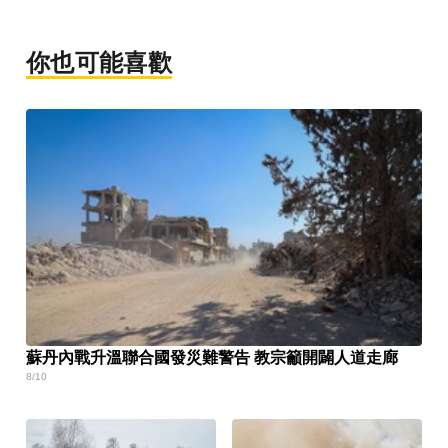
你也可能喜歡
蘇丹內戰升溫聯合國發災難警告 教宗籲開闢人道走廊
8/10