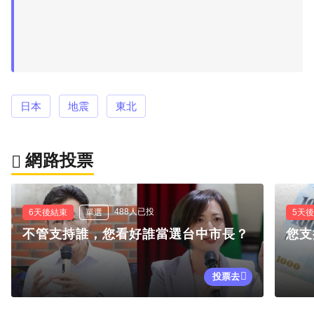
日本
地震
東北
網路投票
488人已投
6天後結束
單選
5天
不管支持誰，您看好誰當選台中市長？
您支
投票去