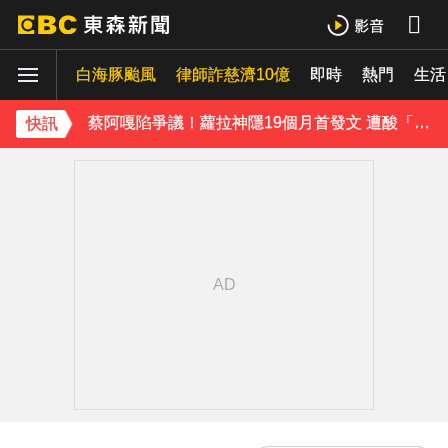
泰男團Dragon 5男星爆死訊！騎單車離家失聯 陳屍河中驚見「20公斤重物」
白海豚颱風
律師詐慈濟10億
即時
熱門
生活
女星告別9年演藝圈！轉行當計程車司機 曝收入：比演員賺更多
蔡阿嘎陷爭議！蘿拉神隱19個月首發文 遭酸「詐騙集團回歸」回應了
快訊
肥大叔猝逝5天！原訂明直播說明突喊卡 團隊忍痛曝原因
下載東森App，隨時掌握天下大小事！
知三當三等渣男分手！他被正宮抓包竟「原諒和好」妹子崩潰