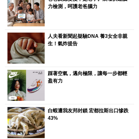
力檢測，呵護老爸腦力
人夫看新聞起疑驗DNA 養3女全非親
生！氣炸提告
PR
踩著空氣，邁向極限，讓每一步都輕
盈有力
白蝦遭我友邦封鎖 宏都拉斯出口慘跌
43%