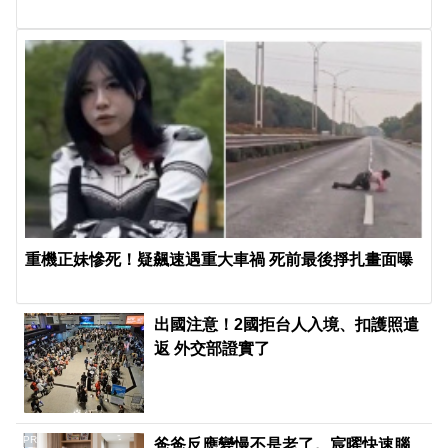
重機正妹慘死！疑飆速遇重大車禍 死前最後掙扎畫面曝
出國注意！2國拒台人入境、扣護照遣
返 外交部證實了
PR
爸爸反應變慢不是老了。宸曜快速腦