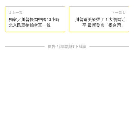
上一篇
下一篇
獨家／川普快閃中國43小時
川普返美發聲了！大讚習近
北京民眾搶拍空軍一號
平 最新發言「提台灣」
廣告 / 請繼續往下閱讀