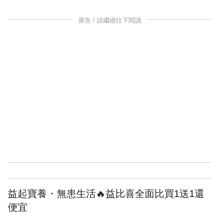
廣告 / 請繼續往下閱讀
益起寶養・無患生活🔥益比喜全面比買1送1還
便宜