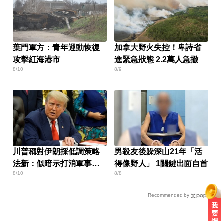
葉門軍方：青年運動恢復
加拿大野火失控！卑詩省
攻擊紅海港市
進緊急狀態 2.2萬人急撤
8/10
8/9
川普稱對伊朗採低調策略
男殺友後躲深山21年「活
法新：似暗示打消軍事打
得像野人」 1關鍵出面自首
8/10
8/8
擊
Recommended by