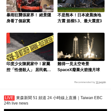
暴雨狂襲張家界！ 絕景隱
不是熊本！日本凌晨換地
身看了個寂寞
方震 規模5.3、最大震度3
印度少女陳屍家中！家屬
難得一見太空奇景
控「性侵殺人」 居民氣炸
SpaceX廢棄火箭撞月球
怒封國道
Recommended by
東森新聞 51 頻道 24 小時線上直播｜Taiwan EBC
24h live news