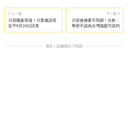
上一篇
下一篇
川習國宴登場！川普邀請習
川習會摘要不同調！分析：
近平9月24日訪美
華府不認為台灣議題可談判
廣告 / 請繼續往下閱讀