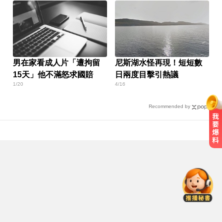
男在家看成人片「遭拘留
尼斯湖水怪再現！短短數
15天」他不滿怒求國賠
日兩度目擊引熱議
1/20
4/16
Recommended by
出國回台發燒狂拉！男竟罹傷寒 醫
示警：恐爆敗血症
愛玩車／無聲超跑失寵 瑪莎拉蒂將
回歸V8手排
明年起0~18歲「每月領5千」 賴清