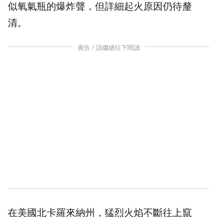
似氧氣瓶的爆炸聲，但詳細起火原因仍待釐
清。
廣告 / 請繼續往下閱讀
在美國北卡羅來納州，猛烈火焰不斷往上竄