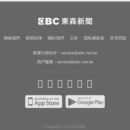
德喊：此時不生待何時
出國回台發燒狂拉！男竟罹傷寒 醫
示警：恐爆敗血症
愛玩車／無聲超跑失寵 瑪莎拉蒂將
聯絡我們
新聞自律
關於我們
公告
隱私權政策
常見問題
回歸V8手排
業務行銷合作：
service@ebc.net.tw
用戶服務：
service@ebc.net.tw
Copyright © 2024
EBC