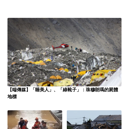
【端傳媒】「睡美人」、「綠靴子」：珠穆朗瑪的屍體
地標