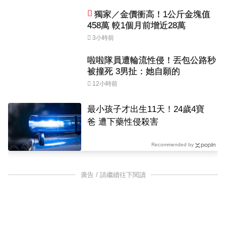
獨家／金價衝高！1公斤金塊值
458萬 較1個月前增近28萬
3小時前
啦啦隊員遭輪流性侵！丟包公路秒
被撞死 3男扯：她自願的
12小時前
最小孩子才出生11天！24歲4寶
爸 遭下藥性侵殺害
Recommended by
廣告 / 請繼續往下閱讀