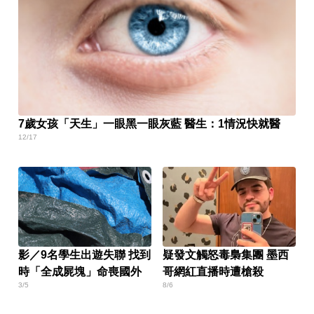
7歲女孩「天生」一眼黑一眼灰藍 醫生：1情況快就醫
12/17
影／9名學生出遊失聯 找到
疑發文觸怒毒梟集團 墨西
時「全成屍塊」命喪國外
哥網紅直播時遭槍殺
3/5
8/6