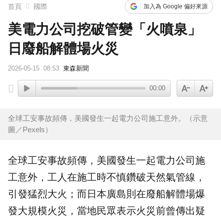
首頁
國際
加入為 Google 偏好來源
美電力公司挖破管變「火噴泉」
日廢船解體場火災
2026-05-15
08:53
東森新聞
00:00
全球工安事故頻傳，美國發生一起電力公司施工意外。（示意
圖／Pexels）
全球
工安
事故
頻傳，
美國
發生一起
電力公司
施
工意外，工人在施工時不慎鑽破
天然氣
管線，
引發猛烈大火；而日本廣島則在廢船解體場爆
發大規模火災，當地民眾表示火災前曾傳出疑