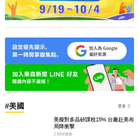
#美國
更多
美擬對多晶矽課稅15% 台廠赴美布
局降衝擊
56分鐘前