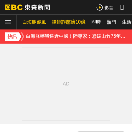
宏碁發現兆基內部管理缺失 辭任董事長撤出經營層
白海豚颱風
雲林羊肉查出汙染源！ 草料驗出戴奧辛超標
律師詐慈濟10億
即時
熱門
生活
白海豚轉彎逼近中國！陸專家：恐破山竹75年紀錄
快訊
《理財達人秀》X 安聯投信免費講座報名中！搶先卡位 2027
下載東森App，隨時掌握天下大小事！
宏碁發現兆基內部管理缺失 辭任董事長撤出經營層