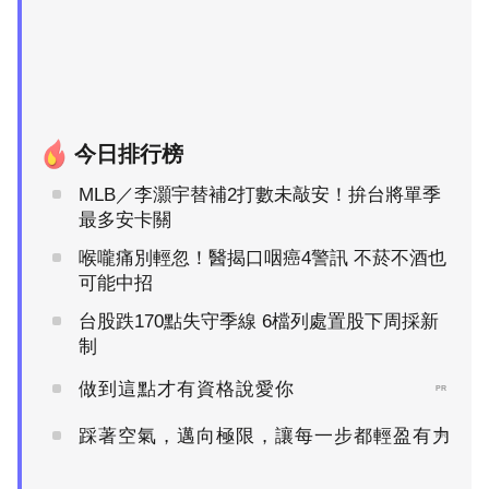
今日排行榜
MLB／李灝宇替補2打數未敲安！拚台將單季
最多安卡關
喉嚨痛別輕忽！醫揭口咽癌4警訊 不菸不酒也
可能中招
台股跌170點失守季線 6檔列處置股下周採新
制
做到這點才有資格說愛你
PR
踩著空氣，邁向極限，讓每一步都輕盈有力
PR