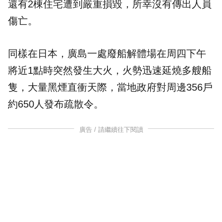
還有2棟住宅遭到嚴重損毀，所幸沒有傳出人員
傷亡。
同樣在日本，廣島一處廢船解體場在周四下午
將近1點時突然發生大火，火勢迅速延燒多艘船
隻，大量黑煙直衝天際，當地政府對周邊356戶
約650人發布疏散令。
廣告 / 請繼續往下閱讀