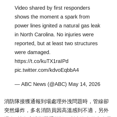
Video shared by first responders
shows the moment a spark from
power lines ignited a natural gas leak
in North Carolina. No injuries were
reported, but at least two structures
were damaged.
https://t.co/kuTX1raIPd
pic.twitter.com/kdvoEqbbA4
— ABC News (@ABC)
May 14, 2026
消防隊接獲通報到場處理外洩問題時，管線卻
突然爆炸，多名消防員因高溫感到不適，另外