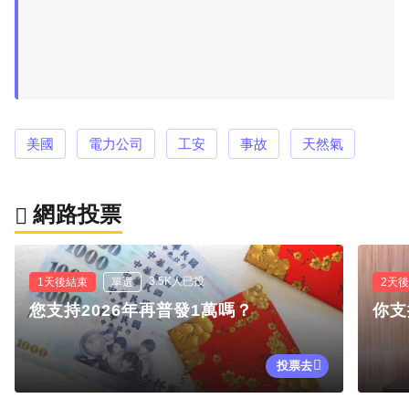
美國
電力公司
工安
事故
天然氣
網路投票
3.5K人已投
1天後結束
單選
2天
您支持2026年再普發1萬嗎？
你支
投票去