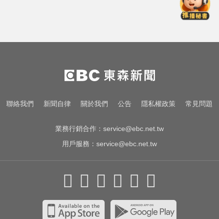
萬安：人民記憶「洗不掉」
她砸錢演女主「60場吻戲狂伸舌」
男星硬撐拍完...慘下架
拍板了！賴總統：0-18歲每月5千明
年起發放
戰疫苗！沈伯洋嗆造謠不負責？ 蔣
聯絡我們
新聞自律
關於我們
公告
隱私權政策
常見問題
萬安：人民記憶「洗不掉」
業務行銷合作：
service@ebc.net.tw
用戶服務：
service@ebc.net.tw