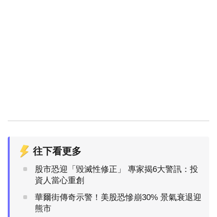
往下看更多
股市恐迎「毀滅性修正」 專家揭6大警訊：投
資人當心重創
華爾街傳奇示警！美股恐慘崩30% 景氣衰退迎
熊市