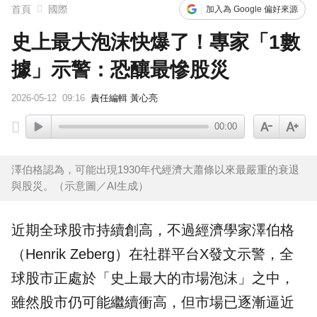
首頁
國際
加入為 Google 偏好來源
史上最大泡沫快爆了！專家「1數
據」示警：恐釀最慘股災
2026-05-12
09:16
責任編輯 黃心亮
00:00
澤伯格認為，可能出現1930年代經濟大蕭條以來最嚴重的衰退
與股災。（示意圖／AI生成）
近期全球
股市
持續創高，不過經濟學家澤伯格
（Henrik Zeberg）在社群平台X發文示警，全
球股市正處於「史上最大的
市場泡沫
」之中，
雖然股市仍可能繼續衝高，但市場已逐漸逼近