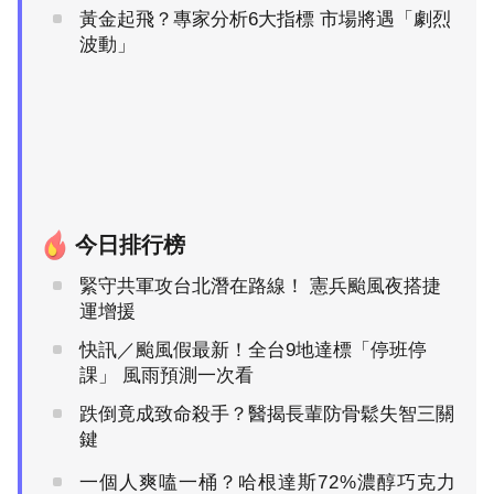
黃金起飛？專家分析6大指標 市場將遇「劇烈
波動」
今日排行榜
緊守共軍攻台北潛在路線！ 憲兵颱風夜搭捷
運增援
快訊／颱風假最新！全台9地達標「停班停
課」 風雨預測一次看
跌倒竟成致命殺手？醫揭長輩防骨鬆失智三關
鍵
一個人爽嗑一桶？哈根達斯72%濃醇巧克力