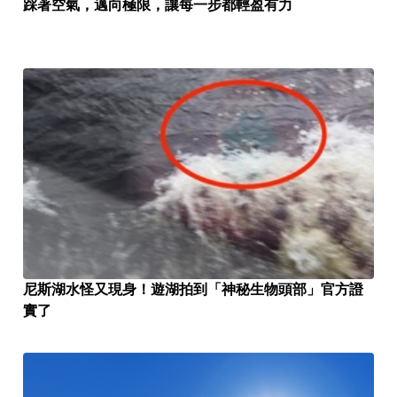
踩著空氣，邁向極限，讓每一步都輕盈有力
尼斯湖水怪又現身！遊湖拍到「神秘生物頭部」官方證
實了