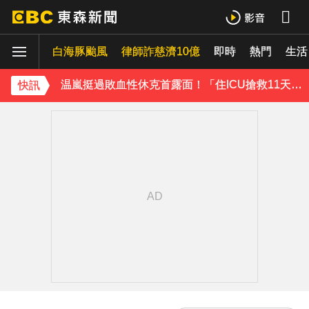
才連莊金鐘紅毯主持！夏和熙突曝「像被卡車撞」備賽狂操滿手繭
白海豚颱風
下載東森App，隨時掌握天下大小事！
律師詐慈濟10億
即時
熱門
生活
温嵐挺過敗血性休克首露面！「住ICU搶救11天」曝最新近況：讓大家擔心了
快訊