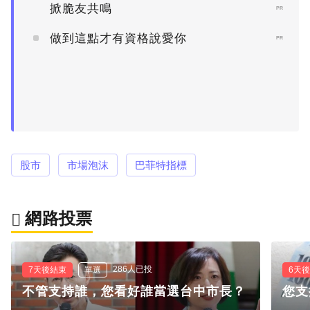
掀脆友共鳴
PR
做到這點才有資格說愛你
PR
股市
市場泡沫
巴菲特指標
網路投票
286人已投
7天後結束
單選
6天
不管支持誰，您看好誰當選台中市長？
您支