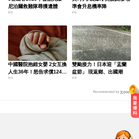
尼泊爾救難隊尋獲遺體
準會升息機率降
8/8
8/8
中國醫院抱錯女嬰 2女互換
雙颱接力！日本迎「盂蘭
人生36年！怒告求償1244
盆節」 現返鄉、出國潮
8/3
8/8
萬
Recommended by
拍板了！賴總統：0-18歲每月5千明
年起發放
戰疫苗！沈伯洋嗆造謠不負責？ 蔣