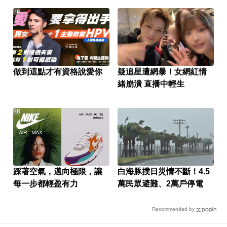
PR
做到這點才有資格說愛你
疑追星遭網暴！女網紅情
緒崩潰 直播中輕生
PR
踩著空氣，邁向極限，讓
白海豚撲日災情不斷！4.5
每一步都輕盈有力
萬民眾避難、2萬戶停電
Recommended by