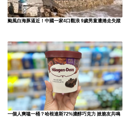
颱風白海豚逼近！中國一家4口觀浪 9歲男童遭捲走失蹤
PR
一個人爽嗑一桶？哈根達斯72%濃醇巧克力 掀脆友共鳴