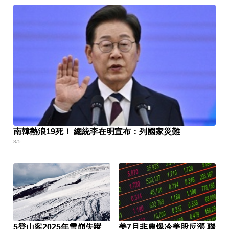
南韓熱浪19死！ 總統李在明宣布：列國家災難
8/5
5登山客2025年雪崩失蹤
美7月非農爆冷美股反漲 聯