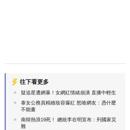
往下看更多
疑追星遭網暴！女網紅情緒崩潰 直播中輕生
泰女公務員精緻妝容爆紅 怒嗆網友：憑什麼
不能畫
南韓熱浪19死！ 總統李在明宣布：列國家災
難