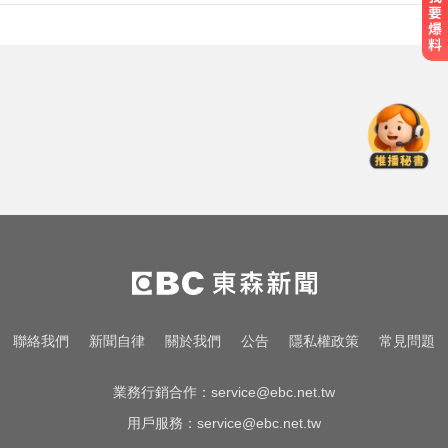
愛玩車／奧迪最省電新作 A2 e-tron
秋季登場
每天2000CC是錯的？醫師曝「喝水
黃金公式」猛灌恐水中毒
新北人妻曬內褲被沾「嘉明」！竟
是老公爺爺帶回房磨蹭 氣炸提告
愛玩車／奧迪最省電新作 A2 e-tron
秋季登場
每天2000CC是錯的？醫師曝「喝水
聯絡我們
新聞自律
關於我們
公告
隱私權政策
常見問題
黃金公式」猛灌恐水中毒
業務行銷合作：
service@ebc.net.tw
用戶服務：
service@ebc.net.tw