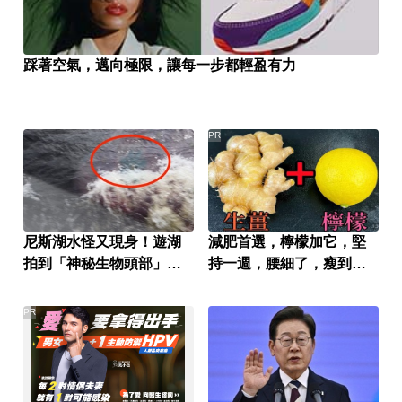
踩著空氣，邁向極限，讓每一步都輕盈有力
PR
尼斯湖水怪又現身！遊湖
減肥首選，檸檬加它，堅
拍到「神秘生物頭部」官
持一週，腰細了，瘦到你
方證實了
懷疑人生
PR