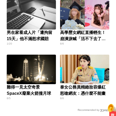
男在家看成人片「遭拘留
高學歷女網紅直播輕生！
15天」他不滿怒求國賠
崩潰淚喊「活不下去了」
1/20
8/6
仍遭網暴
難得一見太空奇景
泰女公務員精緻妝容爆紅
SpaceX廢棄火箭撞月球
怒嗆網友：憑什麼不能畫
8/5
8/6
Recommended by