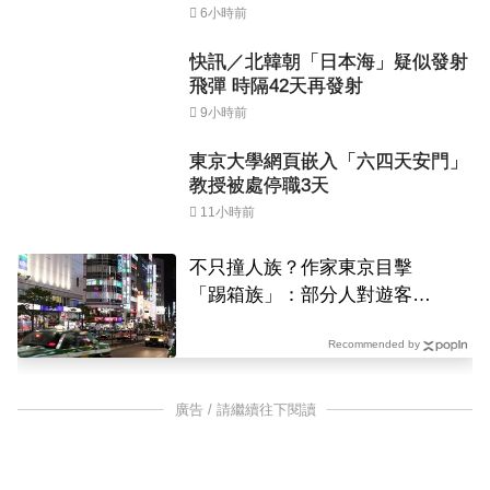
6小時前
快訊／北韓朝「日本海」疑似發射
飛彈 時隔42天再發射
9小時前
東京大學網頁嵌入「六四天安門」
教授被處停職3天
11小時前
不只撞人族？作家東京目擊
「踢箱族」：部分人對遊客有
惡意
Recommended by
廣告 / 請繼續往下閱讀