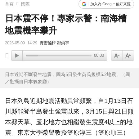
首頁
國際
加入為 Google 偏好來源
日本震不停！專家示警：南海槽
地震機率攀升
2026-05-09
14:29
實習編輯 鄒鎮宇
00:00
日本近期不斷發生地震，圖為5日發生芮氏規模5.2地震。（圖
／翻攝自日本氣象廳）
日本
列島近期
地震
活動異常頻繁，自1月13日石
川縣能登半島發生強震以來，3月15日與21日熊
本縣天草、蘆北地方也相繼發生震度4以上的地
震。東京大學榮譽教授笠原淳三（笠原順三）