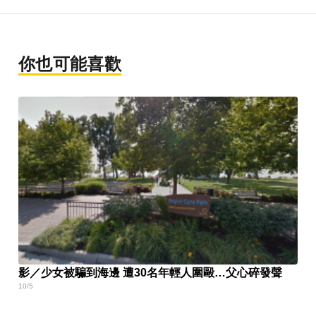
你也可能喜歡
影／少女被騙到海邊 遭30名年輕人圍毆…父心碎發聲
10/5