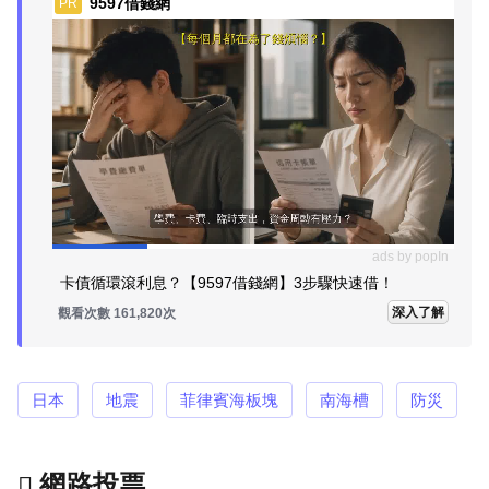
9597借錢網
PR
ads by popIn
卡債循環滾利息？【9597借錢網】3步驟快速借！
深入了解
觀看次數 161,820次
日本
地震
菲律賓海板塊
南海槽
防災
網路投票