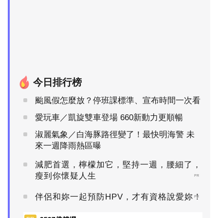
今日排行榜
颱風假怎麼放？停班課標準、宣布時間一次看
愛玩車／凱旋雙車登場 660新動力更順暢
淑麗氣象／白海豚路徑變了！最快明海警 未
來一週降雨熱區曝
減肥首選，檸檬加它，堅持一週，腰細了，
瘦到你懷疑人生
PR
伴侶和妳一起預防HPV，才有資格說愛妳！
PR