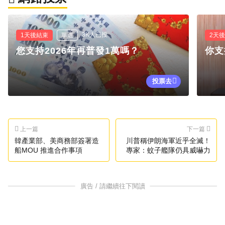
3K人已投
1天後結束
單選
2天
您支持2026年再普發1萬嗎？
你支
投票去
上一篇
下一篇
韓產業部、美商務部簽署造
川普稱伊朗海軍近乎全滅！
船MOU 推進合作事項
專家：蚊子艦隊仍具威嚇力
廣告 / 請繼續往下閱讀