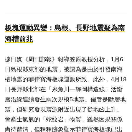
板塊運動異變：島根、長野地震疑為南
海槽前兆
據日媒《
周刊郵報
》報導笠原教授分析，1月6
日島根縣東部的地震，被認為是由於引發南海
槽地震的
菲律賓海板塊
運動所致。此外，4月18
日長野縣北部在「糸魚川—靜岡構造線」活斷
層沿線連續發生兩次規模5地震。儘管是斷層地
震，但研究發現震源附近出現了從地函上升、
會產生氫氣的「蛇紋岩」物質。雖然因果關係
尚待釐清，但種種跡象顯示菲律賓海板塊已出