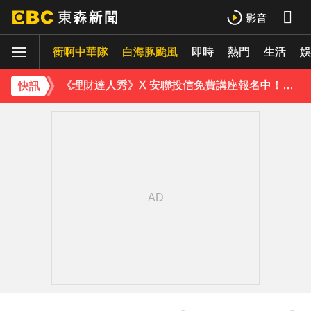
下載東森App，隨時掌握天下大小事！
衝啊中華隊
白海豚颱風
即時
熱門
生活
《理財達人秀》X 安聯投信免費講座報名中！搶先卡位 2027
娛
下載東森App，隨時掌握天下大小事！
快訊
《理財達人秀》X 安聯投信免費講座報名中！搶先卡位 2027