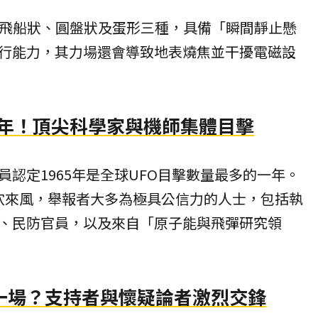
林飛船狀、圓盤狀及蛋形三種，具備「瞬間靜止懸
行能力，其力場還會導致地表燒焦並干擾電磁設
瘋狂年！頂尖科學家與機師集體目擊
認定1965年是全球UFO目擊數量最多的一年。
空穴來風，舉報者大多為極具公信力的人士，包括執
、民防官員，以及來自「原子能與飛彈研究領
一場？支持者與懷疑論者激烈交鋒