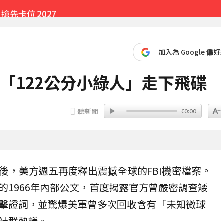
先卡位 2027
加入為 Google 偏
爆「122公分小綠人」走下飛碟
聽新聞
00:00
後，美方週五再度釋出震撼全球的FBI機密檔案。
的1966年內部公文，首度揭露官方曾嚴密調查矮
擊證詞，並驚爆美軍曾多次回收含有「未知微球
社群熱議。