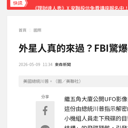
《理財達人秀》X 安聯投信免費講座報名中！搶
快訊
首頁
國際
外星人真的來過？FBI驚
2026-05-09
11:34
東森新聞
美國總統川普。（圖／美聯社）
分享
繼五角大廈公開
UFO
影像
這份由總統
川普
指示解密
小機組人員走下
飛碟
的目
結構」的飛碟殘骸，引發