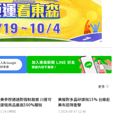
更多
美參院通過對俄制裁案 川普可
美擬對多晶矽課稅15% 台廠赴
課俄商品最高500%關稅
美布局降衝擊
16小時前
2026-08-07 22:40