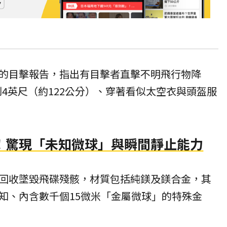
的目擊報告，指出有目擊者直擊不明飛行物降
到4英尺（約122公分）、穿著看似太空衣與頭盔服
！驚現「未知微球」與瞬間靜止能力
回收墜毀飛碟殘骸，材質包括純鎂及鎂合金，其
知、內含數千個15微米「金屬微球」的特殊金