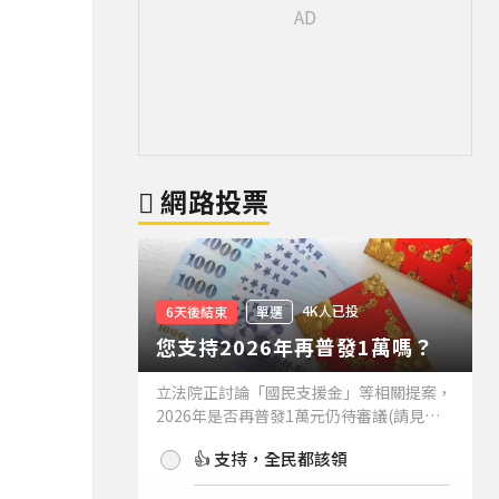
網路投票
4K人已投
6天後結束
單選
您支持2026年再普發1萬嗎？
立法院正討論「國民支援金」等相關提案，
2026年是否再普發1萬元仍待審議(請見下
方新聞)。如果2026年再普發1萬元，你支
👍 支持，全民都該領
持嗎？