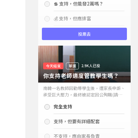
💲 支持，但能發2萬嗎？
💰 支持，但應排富
投票去
2.9K人已投
今天結束
單選
你支持老師適度管教學生嗎？
南韓一名教師因勸導學生後，遭家長申訴、
承受巨大壓力，最終被認定因公殉職(請見
下列新聞)，引發外界關注教師教權。請問
完全支持
你支持老師適度管教學生嗎？
支持，但要有詳細配套
不支持，應由家長負責