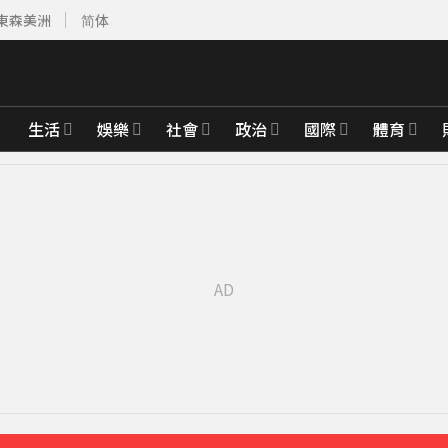
東森美洲
简体
生活
娛樂
社會
政治
國際
體育
先卡位 2027