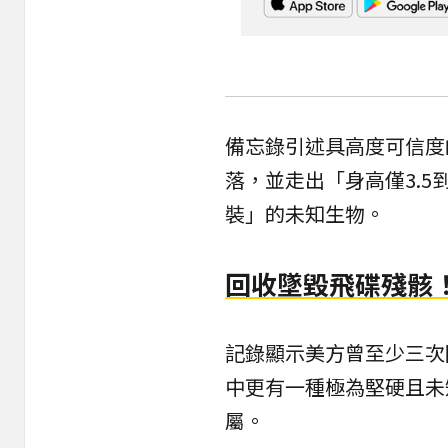
備忘錄引述具高度可信度
落，並走出「身高僅3.5
裝」的未知生物。
回收墜毀飛碟殘骸
記錄顯示美方曾至少三次
中更有一種極為堅硬且未
屬。