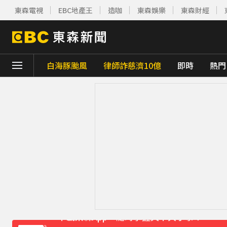
東森電視
EBC地產王
造咖
東森娛樂
東森財經
白海豚颱風
律師詐慈濟10億
即時
熱門
下載東森App，隨時掌握天下大小事！
《理財達人秀》X 安聯投信免費講座報名中！搶
下載東森App，隨時掌握天下大小事！