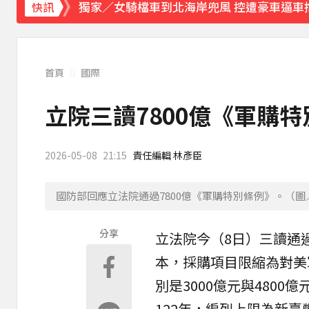
獨家／女騎檔車到北海岸兜風 控遭豪車逼車
快訊
中颱白海豚暴風圈逼近！7地區達停班課標準
《理財達人秀》X 安聯投信免費講座報名中！搶
首頁
國際
下載東森App，隨時掌握天下大小事！
立院三讀7800億《軍購特
快訊／雷雨狂炸雙北！警戒地區一次看
16
2026-05-08
21:15
責任編輯 林彥臣
國防部回應立法院通過7800億《軍購特別條例》。（
分享
立法院
今（8日）三讀通
本，採購項目限縮為對美
別是3000億元與4800億
122年，編列上限為新臺