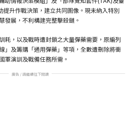
輔助情報決策模組」及「部隊覺知套件(TAK)及臺
，有助提升作戰決策，建立共同圖像。現未納入特別
慧發展，不利構建完整擊殺鏈。
訓耗，以及戰時遭封鎖之大量彈藥需要，原編列
線」及籌購「通用彈藥」等項，全數遭刪除將衝
國軍演訓及戰備任務所需。
廣告 / 請繼續往下閱讀