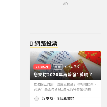
網路投票
3.7K人已投
7天後結束
單選
您支持2026年再普發1萬嗎？
立法院正討論「國民支援金」等相關提案，
2026年是否再普發1萬元仍待審議(請見下
方新聞)。如果2026年再普發1萬元，你支
👍 支持，全民都該領
持嗎？