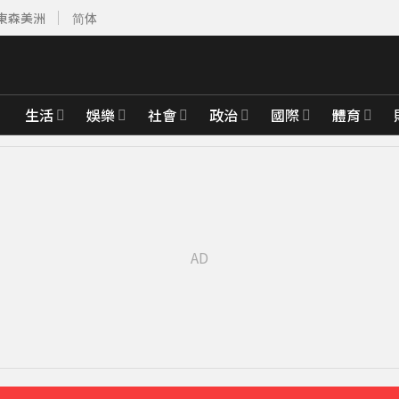
東森美洲
简体
生活
娛樂
社會
政治
國際
體育
分鐘前
、禦敵從嚴
45分鐘前
飢餓行銷嗎？
46分鐘前