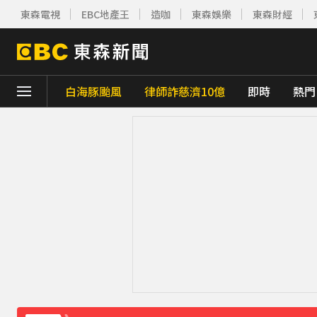
東森電視
EBC地產王
造咖
東森娛樂
東森財經
白海豚颱風
律師詐慈濟10億
即時
熱門
下載東森App，隨時掌握天下大小事！
快訊／雷雨狂炸雙北！警戒地區一次看
16
「白海豚」可放颱風假？蔣萬安：料敵從寬
獨家／美式賣場紅殼蛋「限購1盒」 客怨：