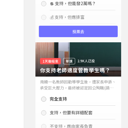
💲 支持，但能發2萬嗎？
💰 支持，但應排富
投票去
2.9K人已投
1天後結束
單選
你支持老師適度管教學生嗎？
南韓一名教師因勸導學生後，遭家長申訴、
承受巨大壓力，最終被認定因公殉職(請見
下列新聞)，引發外界關注教師教權。請問
完全支持
你支持老師適度管教學生嗎？
支持，但要有詳細配套
不支持，應由家長負責