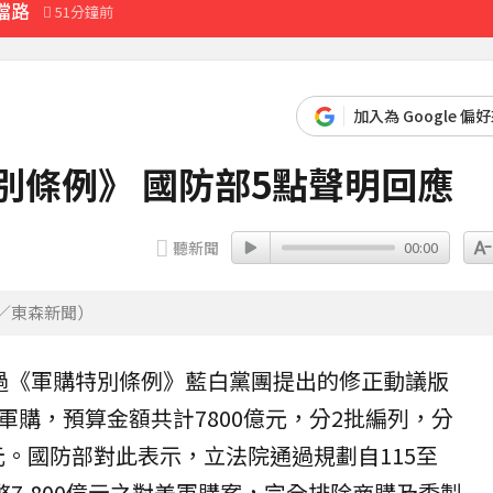
擋路
51分鐘前
55分鐘前
先卡位 2027
加入為 Google 偏
別條例》 國防部5點聲明回應
分鐘前
聽新聞
00:00
圖／東森新聞）
過《
軍購特別條例
》藍白黨團提出的修正動議版
軍購，預算金額共計7800億元，分2批編列，分
元。
國防部
對此表示，立法院通過規劃自115至
幣7,800億元之對美軍購案，完全排除商購及委製