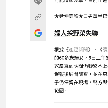
★延伸閱讀★
日男童半夜
婦人
採野菜失聯
根據《
產經新聞
》、《
讀
的60多歲婦女，6日上
家屬直到晚間仍聯繫不上
獲報後展開調查，並在森
子仍停留在現場，警方與
範圍。