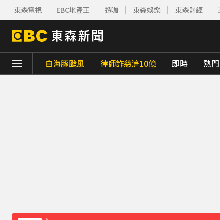
東森電視
EBC地產王
造咖
東森娛樂
東森財經
白海豚颱風
律師詐慈濟10億
即時
熱門
下載東森App，隨時掌握天下大小事！
《理財達人秀》X 安聯投信免費講座報名中！搶