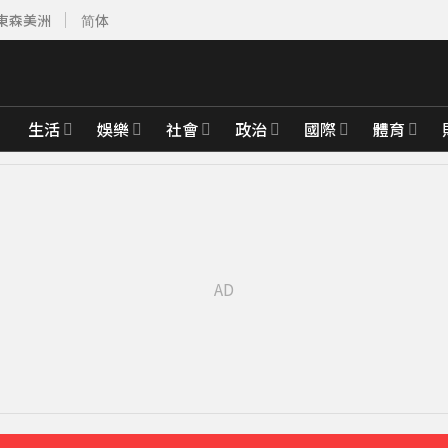
東森美洲
简体
生活
娛樂
社會
政治
國際
體育
先卡位 2027