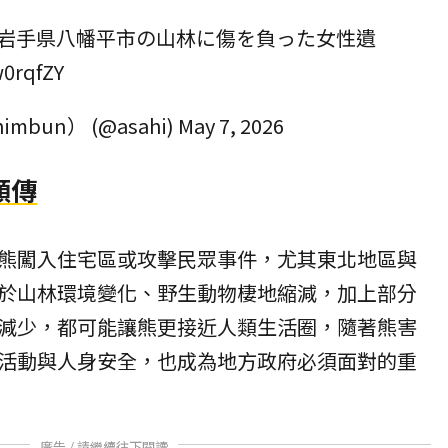
岩手県八幡平市の山林に傷を負った女性遺
w0rqfZY
imbun） (@asahi)
May 7, 2026
頻傳
熊闖入住宅區或攻擊民眾事件，尤其東北地區與
於山林環境變化、野生動物棲地縮減，加上部分
減少，都可能讓熊更接近人類生活圈，隨著熊害
活動與人身安全，也成為地方政府必須面對的重
廣告 / 請繼續往下閱讀