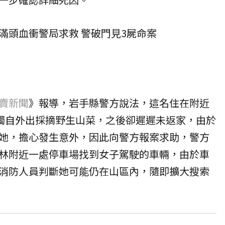
滿頭血衝警局求救 警破門見3屍命案
賣新聞
》報導，岩手縣警方說法，這名住在附近
午獨自外出採摘野生山菜，之後卻遲遲未返家，由於
她，擔心發生意外，因此向警方報案求助，警方
林附近一處停車場找到女子駕駛的車輛，由於車
消防人員判斷她可能仍在山區內，隨即擴大搜索