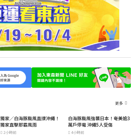
更多
獨家／白海豚颱風直撲沖繩！
白海豚颱風強襲日本！奄美逾3
獨家直擊那霸風雨
萬戶停電 沖繩5人受傷
2小時前
4小時前