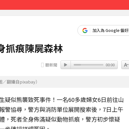
先卡位 2027
加入為 Google 偏
身抓痕陳屍森林
聽新聞
00:00
翻攝自pixabay）
生疑似
熊
襲致死事件！一名60多歲婦女6日前往山
報警協尋，警方與消防單位展開搜索後，7日上午
體，死者全身佈滿疑似動物抓痕，警方初步懷疑
一步確認詳細死因。