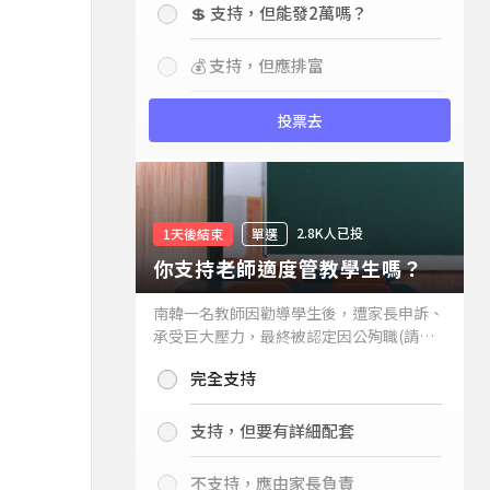
💲 支持，但能發2萬嗎？
💰 支持，但應排富
投票去
2.8K人已投
1天後結束
單選
你支持老師適度管教學生嗎？
南韓一名教師因勸導學生後，遭家長申訴、
承受巨大壓力，最終被認定因公殉職(請見
下列新聞)，引發外界關注教師教權。請問
完全支持
你支持老師適度管教學生嗎？
支持，但要有詳細配套
不支持，應由家長負責