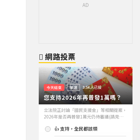
網路投票
3.5K人已投
今天結束
單選
您支持2026年再普發1萬嗎？
立法院正討論「國民支援金」等相關提案，
2026年是否再普發1萬元仍待審議(請見下
方新聞)。如果2026年再普發1萬元，你支
👍 支持，全民都該領
持嗎？