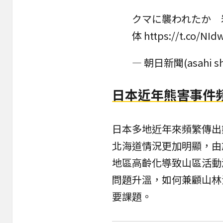
クマに襲われたか 
体
https://t.co/NId
— 朝日新聞(asahi sh
日本近年熊害事件
日本多地近年來頻繁傳出
北海道情況更加明顯，由
地區高齡化導致山區活動
問題升溫，如何兼顧山林
要課題。