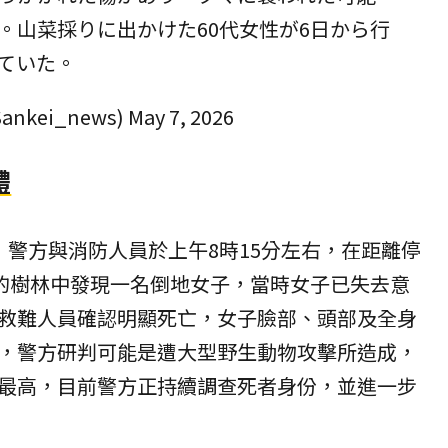
。山菜採りに出かけた60代女性が6日から行
ていた。
nkei_news)
May 7, 2026
體
，警方與消防人員於上午8時15分左右，在距離停
處的樹林中發現一名倒地女子，當時女子已失去意
救難人員確認明顯死亡，女子臉部、頭部及全身
，警方研判可能是遭大型野生動物攻擊所造成，
最高，目前警方正持續調查死者身份，並進一步