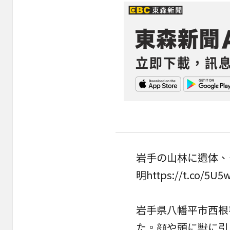
岩手の山林に遺体、
明
https://t.co/5U5
岩手県八幡平市西根
た。顔や頭に獣に引