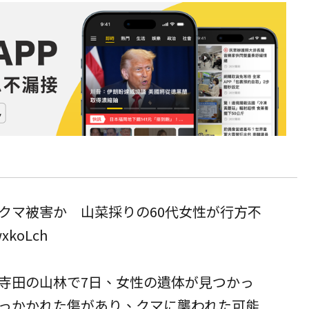
クマ被害か 山菜採りの60代女性が行方不
wxkoLch
寺田の山林で7日、女性の遺体が見つかっ
っかかれた傷があり、クマに襲われた可能