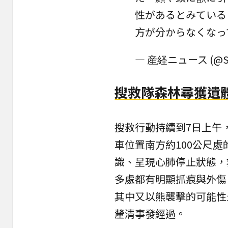
性があるとみている
方が分からなくなっ
— 産経ニュース (@Sa
搜救隊森林尋獲遺
搜救行動持續到7日上午
車位置南方約100公尺
識、呈現心肺停止狀態，
多處都有明顯抓痕與外傷
其中又以熊襲擊的可能性
釐清事發經過。