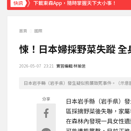
下載東森App，隨時掌握天下大小事！
快訊
《理財達人秀》X 安聯投信免費講座報名中！搶
首頁
國際
悚！日本婦採野菜失蹤 全
2026-05-07
23:21
實習編輯 林瑜䇹
日本岩手縣（岩手県）發生疑似熊襲致死事件。（示意圖／
分享
日本
岩手縣（岩手県）發
區採摘
野菜
後失聯，家屬
在森林內發現一具女性遺
可能遭熊襲擊，目前正進