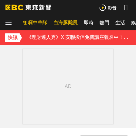
《理財達人秀》X 安聯投信免費講座報名中！搶先卡位 2027
衝啊中華隊
下載東森App，隨時掌握天下大小事！
白海豚颱風
即時
熱門
生活
娛
《理財達人秀》X 安聯投信免費講座報名中！搶先卡位 2027
快訊