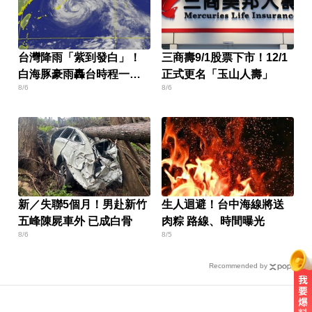
台灣降雨「紫到發白」！
三商壽9/1股票下市！12/1
白海豚豪雨轟台時程一次
正式更名「玉山人壽」
8/6
8/6
看
新／失聯5個月！男赴新竹
生人迴避！台中海線將送
五峰陳屍車外 已成白骨
肉粽 路線、時間曝光
8/6
8/5
Recommended by