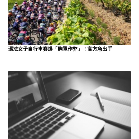
環法女子自行車賽爆「胸罩作弊」！官方急出手