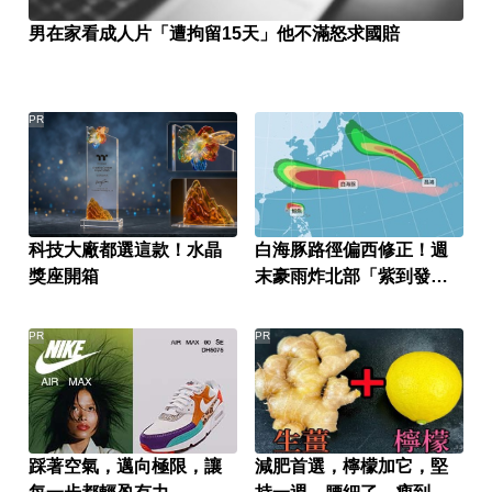
男在家看成人片「遭拘留15天」他不滿怒求國賠
PR
科技大廠都選這款！水晶
白海豚路徑偏西修正！週
獎座開箱
末豪雨炸北部「紫到發
白」
PR
PR
踩著空氣，邁向極限，讓
減肥首選，檸檬加它，堅