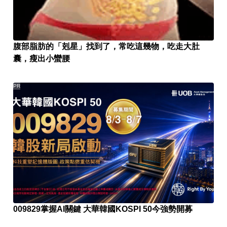
腹部脂肪的「剋星」找到了，常吃這幾物，吃走大肚
囊，瘦出小蠻腰
PR
009829掌握AI關鍵 大華韓國KOSPI 50今強勢開募