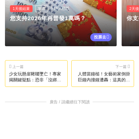
3.1K人已投
1天後結束
單選
2天
您支持2026年再普發1萬嗎？
你支
投票去
上一篇
下一篇
少女玩懸崖鞦韆墜亡！專家
人體當鐘槌！女藝術家倒掛
揭關鍵疑點：恐非「沒綁
巨鐘內撞鐘遭轟：這真的是
緊」
藝術？
廣告 / 請繼續往下閱讀