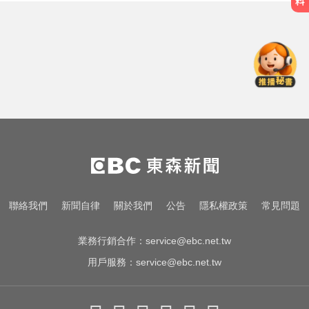
才宣佈停播一週！網紅「肥大叔」
突離世 團隊發聲證實
愛玩車／奧迪最省電新作 A2 e-tron
秋季登場
兩大外送平台：城鎮韌性演習區域
暫停配送服務
才宣佈停播一週！網紅「肥大叔」
突離世 團隊發聲證實
愛玩車／奧迪最省電新作 A2 e-tron
聯絡我們
新聞自律
關於我們
公告
隱私權政策
常見問題
秋季登場
業務行銷合作：
service@ebc.net.tw
用戶服務：
service@ebc.net.tw