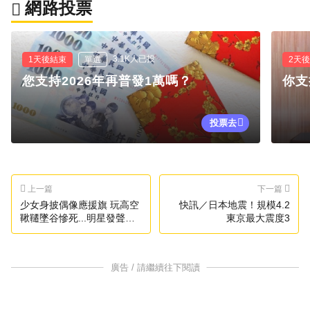
網路投票
3.1K人已投
1天後結束
單選
2天
您支持2026年再普發1萬嗎？
你支
投票去
上一篇
下一篇
少女身披偶像應援旗 玩高空
快訊／日本地震！規模4.2
鞦韆墜谷慘死...明星發聲哀
東京最大震度3
悼了
廣告 / 請繼續往下閱讀