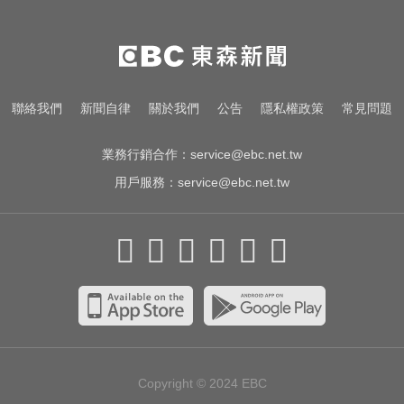
愛玩車／凱旋雙車登場 660新動力
更順暢
高雄夜班保全滑撞護欄 車停路邊
聯絡我們
新聞自律
關於我們
公告
隱私權政策
常見問題
「折腰倒副駕」亡！
業務行銷合作：
service@ebc.net.tw
用戶服務：
service@ebc.net.tw
Copyright © 2024
EBC