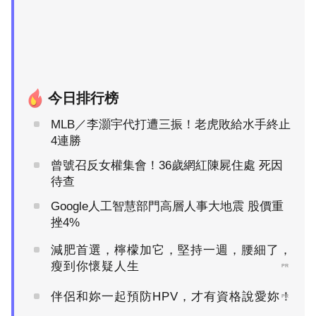
今日排行榜
MLB／李灝宇代打遭三振！老虎敗給水手終止
4連勝
曾號召反女權集會！36歲網紅陳屍住處 死因
待查
Google人工智慧部門高層人事大地震 股價重
挫4%
減肥首選，檸檬加它，堅持一週，腰細了，
瘦到你懷疑人生
PR
伴侶和妳一起預防HPV，才有資格說愛妳！
PR