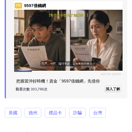
9597借錢網
PR
ads by popIn
把握當沖好時機！資金「9597借錢網」先借你
深入了解
觀看次數 303,796次
美國
德州
禮品卡
詐騙
台灣