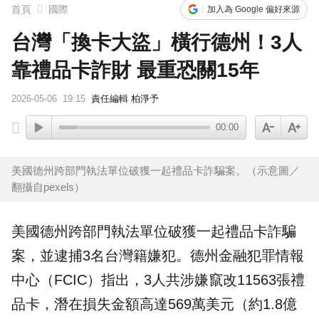
首頁
國際
加入為 Google 偏好來源
台灣「換卡大盜」橫行德州！3人
靠禮品卡詐財 最重恐關15年
2026-05-06
19:15
責任編輯 柏淨予
00:00
美國德州跨部門執法單位破獲一起禮品卡詐騙案。（示意圖／
翻攝自pexels）
美國
德州
跨部門執法單位破獲一起
禮品卡
詐騙
案，並逮捕3名
台灣
籍嫌犯。德州金融犯罪情報
中心（FCIC）指出，3人共涉嫌竄改11563張禮
品卡，潛在損失金額高達569萬美元（約1.8億