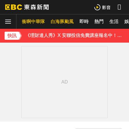
下載東森App，隨時掌握天下大小事！
衝啊中華隊
白海豚颱風
即時
熱門
生活
《理財達人秀》X 安聯投信免費講座報名中！搶先卡位 2027
娛
下載東森App，隨時掌握天下大小事！
快訊
《理財達人秀》X 安聯投信免費講座報名中！搶先卡位 2027