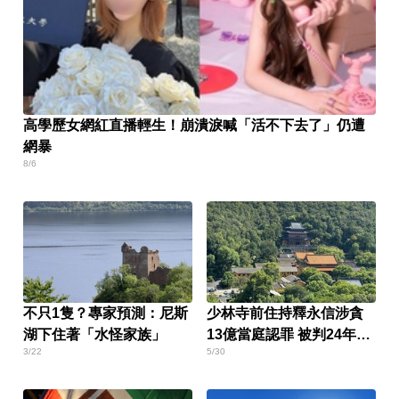
高學歷女網紅直播輕生！崩潰淚喊「活不下去了」仍遭
網暴
8/6
不只1隻？專家預測：尼斯
少林寺前住持釋永信涉貪
湖下住著「水怪家族」
13億當庭認罪 被判24年放
3/22
5/30
棄上訴