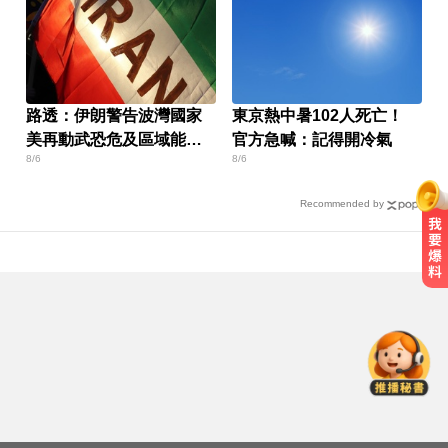
路透：伊朗警告波灣國家
東京熱中暑102人死亡！
美再動武恐危及區域能源
官方急喊：記得開冷氣
8/6
8/6
設施
Recommended by
愛玩車／凱旋雙車登場 660新動力
更順暢
高雄夜班保全滑撞護欄 車停路邊
「折腰倒副駕」亡！
白海豚逼近放颱風假？蔣萬安說話
了