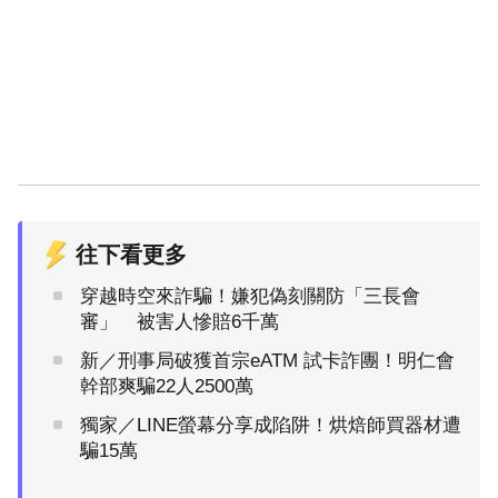
往下看更多
穿越時空來詐騙！嫌犯偽刻關防「三長會
審」 被害人慘賠6千萬
新／刑事局破獲首宗eATM 試卡詐團！明仁會
幹部爽騙22人2500萬
獨家／LINE螢幕分享成陷阱！烘焙師買器材遭
騙15萬