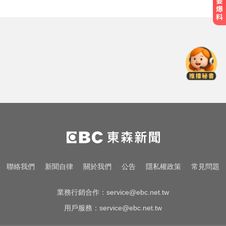
總統：勞工是經濟進步幕後英雄 盼
支持政府政策
女藝人遭經紀人「車內侵犯」 錄音
檔成鐵證
中職／中信兄弟折損2重砲！張志
豪、許基宏動刀本季報銷
總統：勞工是經濟進步幕後英雄 盼
支持政府政策
女藝人遭經紀人「車內侵犯」 錄音
聯絡我們
新聞自律
關於我們
公告
隱私權政策
常見問題
檔成鐵證
業務行銷合作：
service@ebc.net.tw
用戶服務：
service@ebc.net.tw