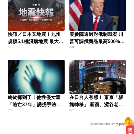
快訊／日本又地震！九州
美參院通過對俄制裁案 川
規模5.1極淺層地震 最大震
普可課俄商品最高500%關
8/6
8/8
度4級
稅
終於抓到了！他性侵女童
在日台人有感！ 東京「板
「逃亡37年」誘拐手法曝
塊轉移」 新宿、澀谷老
5/2
8/7
光
化？
Recommended by