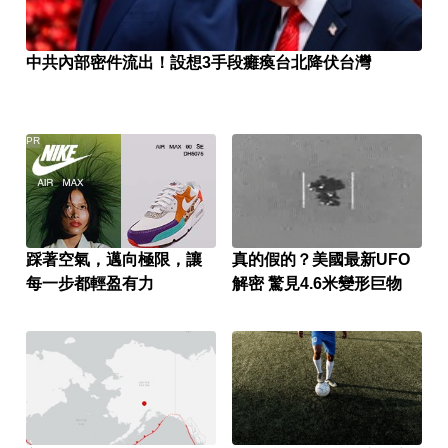
中共內部密件流出！設想3手段癱瘓台北降伏台灣
PR
踩著空氣，邁向極限，讓
真的假的？美國最新UFO
每一步都輕盈有力
解密 驚見4.6米變形巨物