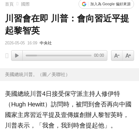
首頁
國際
加入為 Google 偏好來源
川習會在即 川普：會向習近平提
起黎智英
2026-05-05
16:09
中央社
00:00
美國總統川普。（圖／美聯社）
美國
總統
川普
4日接受保守派主持人
修伊特
（Hugh Hewitt）訪問時，被問到會否再向
中國
國家主席習近平提及壹傳媒創辦人黎智英時，
川普表示，「我會，我到時會提起他」。