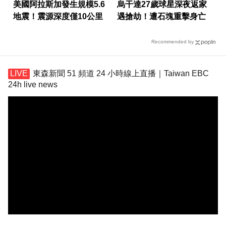
美國阿拉斯加發生規模5.6
烏干達27歲球星深夜返家
地震！震源深度僅10公里
遇搶劫！遭石塊重擊身亡
Recommended by
東森新聞 51 頻道 24 小時線上直播｜Taiwan EBC
24h live news