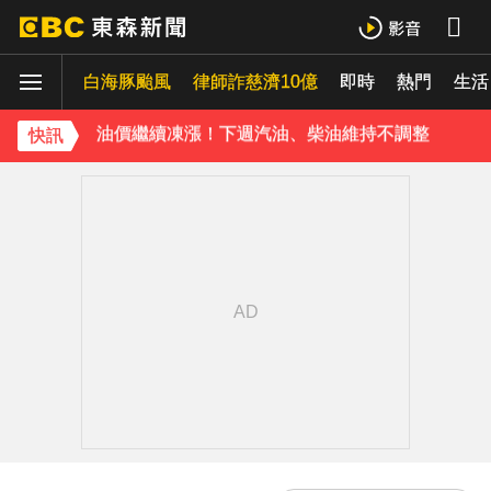
今晚回家注意！台中清水今夜「送肉粽」路線跨彰化4鄉鎮
白海豚颱風
油價繼續凍漲！下週汽油、柴油維持不調整
律師詐慈濟10億
即時
熱門
生活
《理財達人秀》X 安聯投信免費講座報名中！搶先卡位 2027
快訊
下載東森App，隨時掌握天下大小事！
今晚回家注意！台中清水今夜「送肉粽」路線跨彰化4鄉鎮