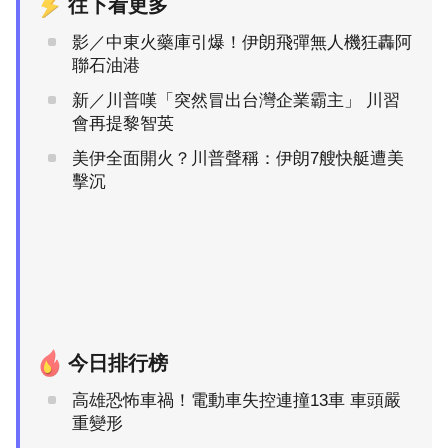
往下看更多
影／中東火藥庫引爆！伊朗飛彈無人機狂轟阿
聯石油港
新／川普嘆「突然冒出台灣企業霸主」 川習
會再提黎智英
美伊全面開火？川普聲稱：伊朗7艘快艇遭美
擊沉
今日排行榜
高雄恐怖車禍！電動車失控連撞13車 車頭嚴
重變形