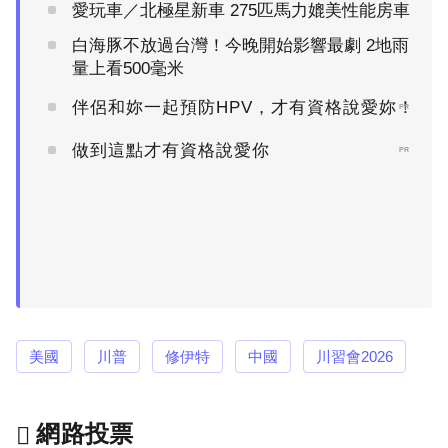
愛玩車／北極星新車 275匹馬力媲美性能房車
白海豚不放過台灣！今晚開始影響最劇 2地雨
量上看500毫米
伴侶和妳一起預防HPV，才有資格說愛妳！
PR
做到這點才有資格說愛你
PR
美國
川普
修伊特
中國
川習會2026
網路投票