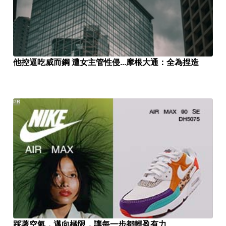
他控逼吃威而鋼 遭女主管性侵...摩根大通：全為捏造
PR
踩著空氣，邁向極限，讓每一步都輕盈有力