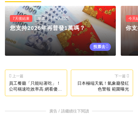
3.8K人已投
7天後結束
單選
今天
您支持2026年再普發1萬嗎？
你支
投票去
上一篇
下一篇
員工餐廳「只能站著吃」！
日本極端天氣！氣象廳發紅
公司稱速吃效率高 網看傻
色警報 範圍曝光
眼：牛馬具象化了
廣告 / 請繼續往下閱讀