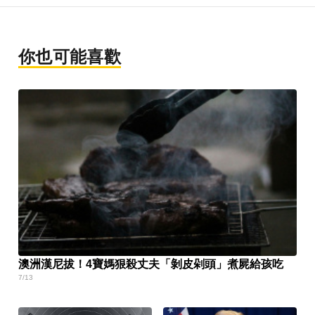
你也可能喜歡
澳洲漢尼拔！4寶媽狠殺丈夫「剝皮剁頭」煮屍給孩吃
7/13