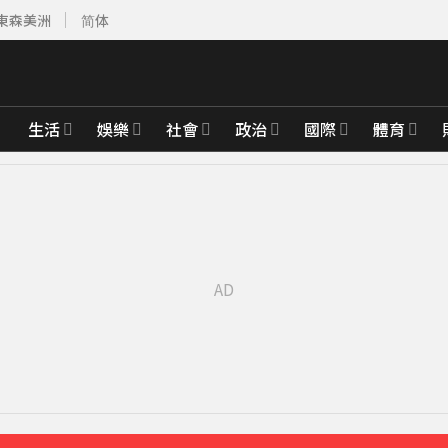
東森美洲
简体
生活
娛樂
社會
政治
國際
體育
先卡位 2027