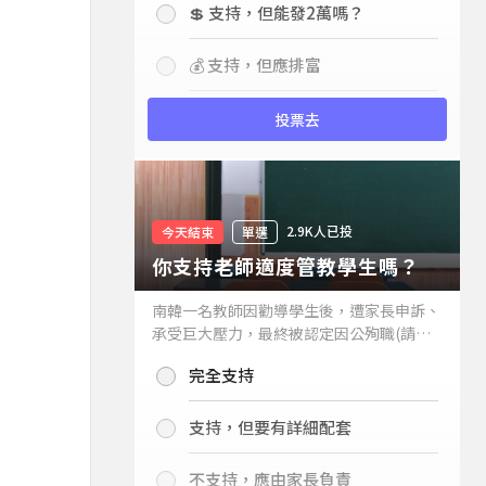
💲 支持，但能發2萬嗎？
💰 支持，但應排富
投票去
2.9K人已投
今天結束
單選
你支持老師適度管教學生嗎？
南韓一名教師因勸導學生後，遭家長申訴、
承受巨大壓力，最終被認定因公殉職(請見
下列新聞)，引發外界關注教師教權。請問
完全支持
你支持老師適度管教學生嗎？
支持，但要有詳細配套
不支持，應由家長負責