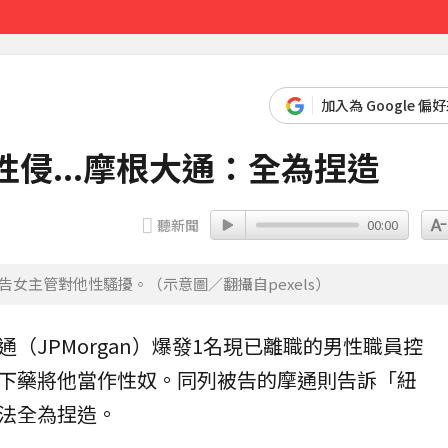
先卡位 2027
加入為 Google 偏
侵...摩根大通：全為捏造
聽新聞
00:00
控告女主管對他性騷擾。（示意圖／翻攝自pexels）
通
（JPMorgan）爆發1名現已離職的男性職員控
下藥將他當作性奴。同列被告的摩通則告訴「紐
法全為捏造。