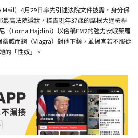
y Mail）4月29日率先引述法院文件披露，身分保
約郡最高法院遞狀，控告現年37歲的摩根大通槓桿
orna Hajdini）以俗稱FM2的強力
安眠藥
羅
陽藥
威而鋼（Viagra）對他下藥，並揚言若不服從
她的「性奴」。