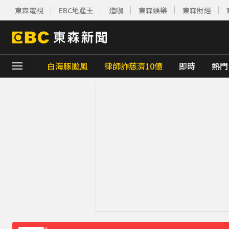
東森電視
EBC地產王
造咖
東森娛樂
東森財經
白海豚颱風
律師詐慈濟10億
即時
熱門
下載東森App，隨時掌握天下大小事！
《理財達人秀》X 安聯投信免費講座報名中！搶