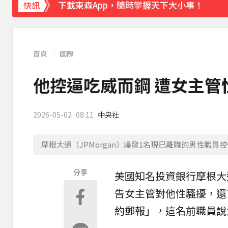
下載東森App，隨時掌握天下大小事！
快訊
《理財達人秀》X 安聯投信免費講座報名中！搶
首頁
國際
他控逼吃威而鋼 遭女主管性
2026-05-02
08:11
中央社
摩根大通（JPMorgan）爆發1名現已離職的男性職員
分享
美國知名投資銀行
摩根大
告女主管對他
性騷擾
，還
約郵報」，這名前職員說