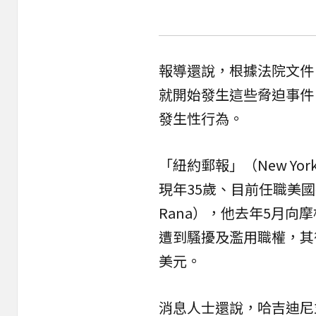
報導還說，根據法院文件
就開始發生這些脅迫事件
發生
性行為
。
「紐約郵報」（New Yo
現年35歲、目前任職美國投資公
Rana），他去年5月
遭到騷擾及濫用職權，其
美元。
消息人士還說，哈吉迪尼