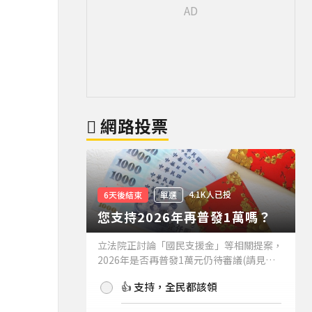
網路投票
4.1K人已投
6天後結束
單選
您支持2026年再普發1萬嗎？
立法院正討論「國民支援金」等相關提案，
2026年是否再普發1萬元仍待審議(請見下
方新聞)。如果2026年再普發1萬元，你支
👍 支持，全民都該領
持嗎？