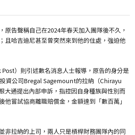
，原告聲稱自己在2024年春天加入團隊後不久，
；且哈吉迪尼甚至曾突然來到他的住處，強迫他
rk Post）則引述數名消息人士報導，原告的身分是
司Bregal Sagemount的拉納（Chirayu
向摩根大通提出內部申訴，指控因自身種族與性別而
後他嘗試協商離職賠償金，金額達到「數百萬」
並非拉納的上司，兩人只是槓桿財務團隊內的同