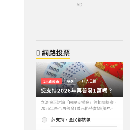
網路投票
3.1K人已投
1天後結束
單選
您支持2026年再普發1萬嗎？
立法院正討論「國民支援金」等相關提案，
2026年是否再普發1萬元仍待審議(請見下
方新聞)。如果2026年再普發1萬元，你支
👍 支持，全民都該領
持嗎？