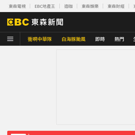
東森電視
EBC地產王
造咖
東森娛樂
東森財經
衝啊中華隊
白海豚颱風
即時
熱門
下載東森App，隨時掌握天下大小事！
川普簽署行政命令！限縮出生公民權並禁生
別驚慌！今14:30分發「演習預告」訊息 下
白海豚外圍雲系發威！7縣市大雨特報 警戒