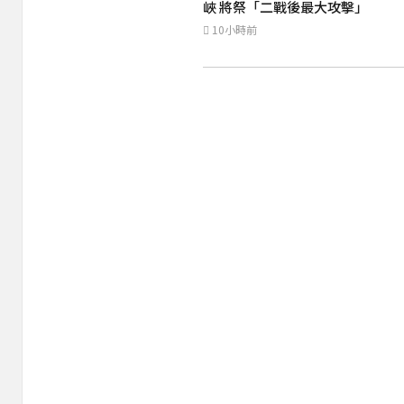
峽 將祭「二戰後最大攻擊」
10小時前