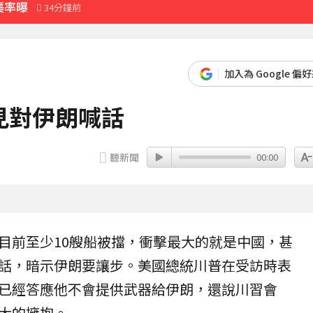
襲率曝
34分鐘前
先卡位 2027
加入為 Google 偏
育旅遊
見對伊朗喊話
9分鐘前
聽新聞
00:00
目前至少10艘船被擋，衝擊最大的就是中國，甚
話，暗示伊朗要讓步。美國總統
川普
在受訪時表
已經答應他不會提供武器給伊朗，還說川習會
大的擁抱。