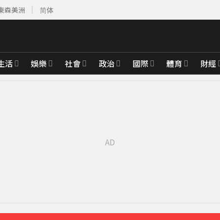
東森美洲
简体
生活
娛樂
社會
政治
國際
體育
財經
育旅遊
9分鐘前
週正式登場
21分鐘前
範圍一次看
28分鐘前