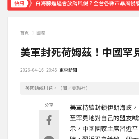
白海豚進逼會放颱風假？全台各縣市暴風侵
快訊
《理財達人秀》X 安聯投信免費講座報名中！搶
下載東森App，隨時掌握天下大小事！
首頁
國際
川普簽署行政命令！限縮出生公民權並禁生
美軍封死荷姆茲！中國罕
2026-04-16
20:45
東森新聞
美國總統川普。（圖／美聯社）
分享
美軍持續封鎖伊朗海峽，
至罕見地對自己的盟友喊
示，中國國家主席
習近平
時，習近平會給他一個大