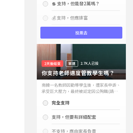
💲 支持，但能發2萬嗎？
💰 支持，但應排富
投票去
2.7K人已投
2天後結束
單選
你支持老師適度管教學生嗎？
南韓一名教師因勸導學生後，遭家長申訴、
承受巨大壓力，最終被認定因公殉職(請見
下列新聞)，引發外界關注教師教權。請問
完全支持
你支持老師適度管教學生嗎？
支持，但要有詳細配套
不支持，應由家長負責