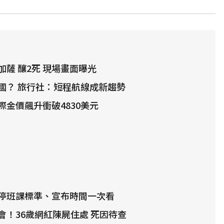
薩 釀2死 現場畫面曝光
國？ 旅行社：短程航線成新趨勢
際金價飆升衝破4830美元
停班課標準、宣布時間一次看
會！36歲網紅陳屍住處 死因待查