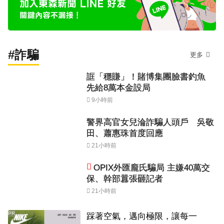
#詐騙
更多
誆「穩賺」！賭博集團臉書釣魚
先給8萬本金設局
9小時前
警界高官女兒淪詐騙人頭戶 吳敬
田、蕭惠珠首度回應
21小時前
OPIX外匯龐氏騙局 主嫌40萬交
保、幹部囂張砸記者
21小時前
PR
踩著空氣，邁向極限，讓每一