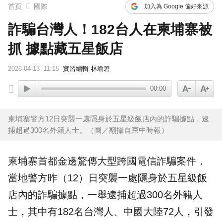
首頁
國際
加入為 Google 偏好來源
詐騙台灣人！182台人在柬埔寨被
抓 據點藏五星飯店
2026-04-13
11:15
實習編輯 林瑜䇹
00:00
柬埔寨警方12日突襲一處隱身於五星級飯店內的詐騙據點，逮
捕超過300名外籍人士。（圖／翻攝自柬中時報）
柬埔寨
首都金邊驚傳大型跨國電信
詐騙
案件，
當地警方昨（12）日突襲一處隱身於五星級
飯
店
內的詐騙據點，一舉
逮捕
超過300名外籍人
士，其中有182名
台灣人
、中國大陸72人，引發