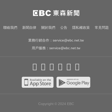
白海豚路徑偏西修正！週末豪雨炸
北部「紫到發白」
國3死亡車禍！爆胎停內線遭高速追
聯絡我們
新聞自律
關於我們
公告
隱私權政策
常見問題
撞 妻死車內夫送醫
業務行銷合作：
service@ebc.net.tw
用戶服務：
service@ebc.net.tw
Copyright © 2024
EBC