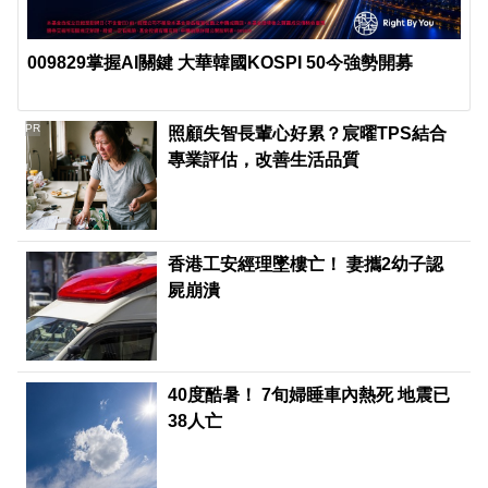
009829掌握AI關鍵 大華韓國KOSPI 50今強勢開募
PR
照顧失智長輩心好累？宸曜TPS結合
專業評估，改善生活品質
香港工安經理墜樓亡！ 妻攜2幼子認
屍崩潰
40度酷暑！ 7旬婦睡車內熱死 地震已
38人亡