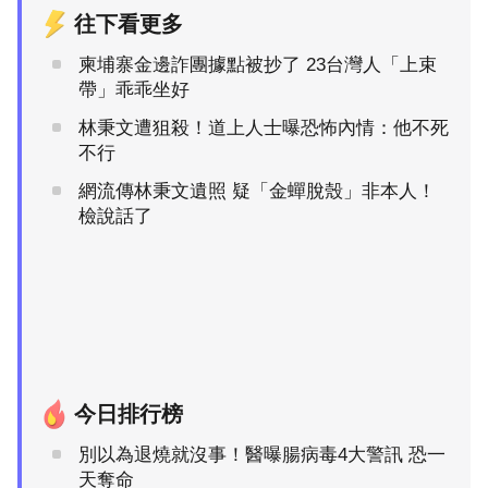
往下看更多
柬埔寨金邊詐團據點被抄了 23台灣人「上束
帶」乖乖坐好
林秉文遭狙殺！道上人士曝恐怖內情：他不死
不行
網流傳林秉文遺照 疑「金蟬脫殼」非本人！
檢說話了
今日排行榜
別以為退燒就沒事！醫曝腸病毒4大警訊 恐一
天奪命