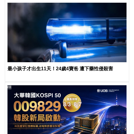
最小孩子才出生11天！24歲4寶爸 遭下藥性侵殺害
PR