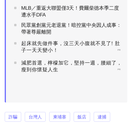
MLB／重返大聯盟僅3天！費爾柴德本季二度
遭水手DFA
民眾黨創黨元老退黨！暗控黨中央因人成事：
帶著尊嚴離開
起床就先做件事，沒三天小腹就不見了! 肚
子一天天變小！
PR
減肥首選，檸檬加它，堅持一週，腰細了，
瘦到你懷疑人生
PR
詐騙
台灣人
柬埔寨
飯店
逮捕