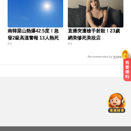
南韓梁山熱爆42.5度！急
直播突遭槍手射殺！23歲
發2級高溫警報 13人熱死
網美慘死美妝店
8/2
8/4
Recommended by
白海豚路徑偏西修正！週末豪雨炸
北部「紫到發白」
國3死亡車禍！爆胎停內線遭高速追
撞 妻死車內夫送醫
新竹市農耕牌4樣炊粉複驗含甲醛
重罰384萬元