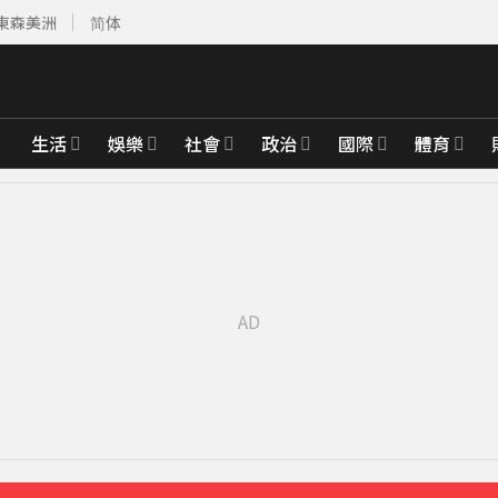
東森美洲
简体
生活
娛樂
社會
政治
國際
體育
課
8分鐘前
砌牆防颱」
20分鐘前
先卡位 2027