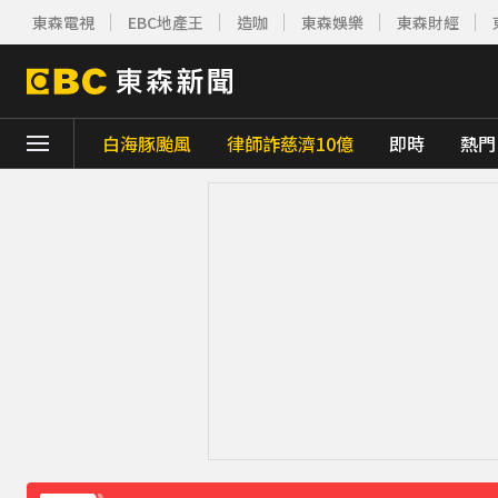
東森電視
EBC地產王
造咖
東森娛樂
東森財經
白海豚颱風
律師詐慈濟10億
即時
熱門
下載東森App，隨時掌握天下大小事！
快訊／白海豚逼近！連江縣宣布明天停班停
獨家／尖石山區間歇性大雨 店家提前打烊「
《理財達人秀》X 安聯投信免費講座報名中！搶