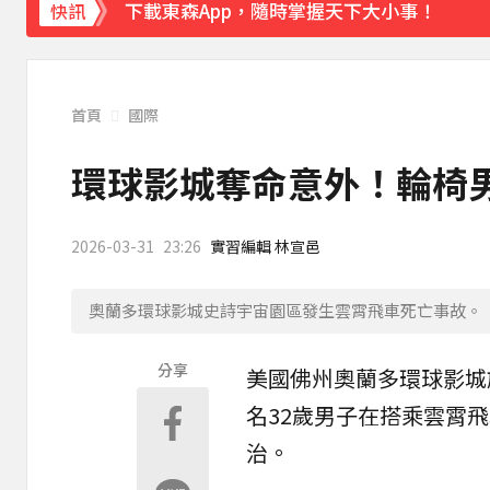
下載東森App，隨時掌握天下大小事！
快訊
快訊／白海豚逼近！連江縣宣布明天停班停
首頁
國際
環球影城奪命意外！輪椅男
2026-03-31
23:26
實習編輯 林宣邑
奧蘭多環球影城史詩宇宙園區發生雲霄飛車死亡事故。（圖
分享
美國
佛州奧蘭多
環球影城
名32歲男子在搭乘
雲霄飛
治。