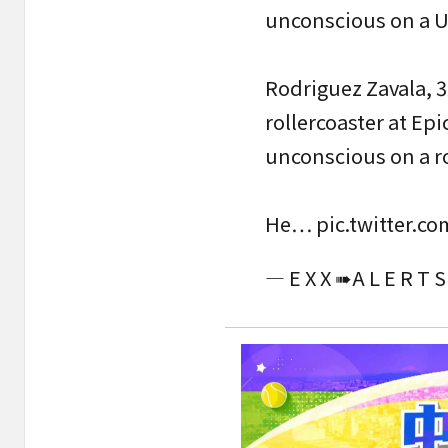
unconscious on a Un
Rodriguez Zavala, 3
rollercoaster at E
unconscious on a rol
He…
pic.twitter.c
— E X X ➠A L E R T 