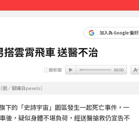
課
8分鐘前
加入為 Google 偏
搭雲霄飛車 送醫不治
聽新聞
00:00
／翻攝自pexels）
旗下的「史詩宇宙」園區發生一起死亡事件，一
車
後，疑似身體不堪負荷，經送醫搶救仍宣告不