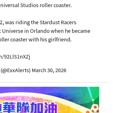
iversal Studios roller coaster.
2, was riding the Stardust Racers
pic Universe in Orlando when he became
ler coaster with his girlfriend.
om/92LlS1nXZj
S (@ExxAlerts)
March 30, 2026