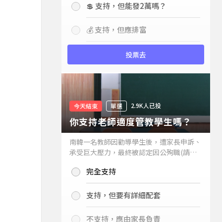
💲 支持，但能發2萬嗎？
💰 支持，但應排富
投票去
2.9K人已投
今天結束
單選
你支持老師適度管教學生嗎？
南韓一名教師因勸導學生後，遭家長申訴、
承受巨大壓力，最終被認定因公殉職(請見
下列新聞)，引發外界關注教師教權。請問
完全支持
你支持老師適度管教學生嗎？
支持，但要有詳細配套
不支持，應由家長負責