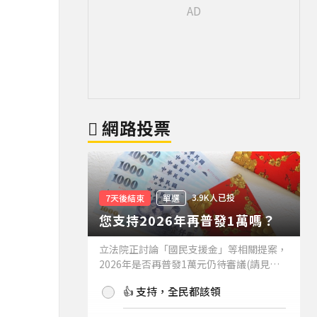
網路投票
3.9K人已投
7天後結束
單選
您支持2026年再普發1萬嗎？
立法院正討論「國民支援金」等相關提案，
2026年是否再普發1萬元仍待審議(請見下
方新聞)。如果2026年再普發1萬元，你支
👍 支持，全民都該領
持嗎？