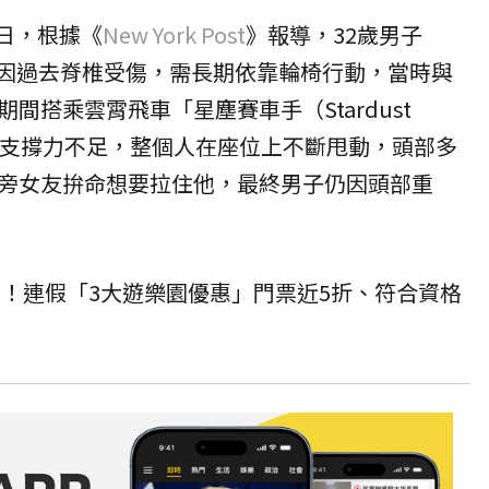
7日，根據《
New York Post
》報導，32歲男子
Zavala因過去脊椎受傷，需長期依靠
輪椅
行動，當時與
間搭乘雲霄飛車「星塵賽車手（Stardust
身體支撐力不足，整個人在座位上不斷甩動，頭部多
旁女友拚命想要拉住他，最終男子仍因頭部重
！連假「3大遊樂園優惠」門票近5折、符合資格