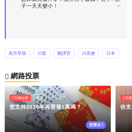
子一天天變小！
PR
高市早苗
川普
翻譯官
川高會
日本
網路投票
3.7K人已投
7天後結束
單選
1天
您支持2026年再普發1萬嗎？
你支
投票去