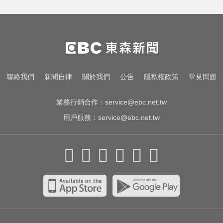
「白海豚」逼近！最新暴風圈侵襲
率曝 一縣市達59％
一變天膝蓋就發癢？李祖寧自曝半
月板變形，醫揭保骨與增肌兩大救
星！
很多人每天都在做！3錯誤習慣 恐
聯絡我們
新聞自律
關於我們
公告
隱私權政策
常見問題
把細菌吃下肚
業務行銷合作：
service@ebc.net.tw
用戶服務：
service@ebc.net.tw