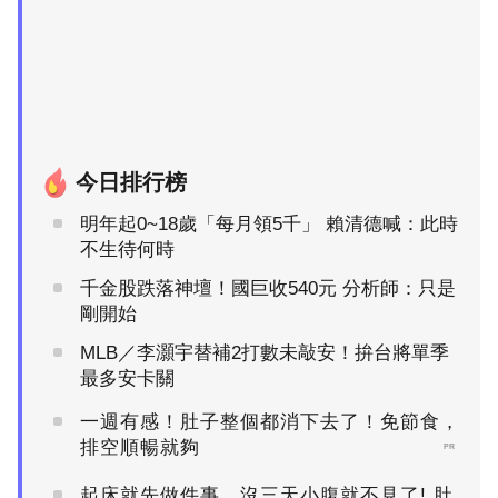
今日排行榜
明年起0~18歲「每月領5千」 賴清德喊：此時
不生待何時
千金股跌落神壇！國巨收540元 分析師：只是
剛開始
MLB／李灝宇替補2打數未敲安！拚台將單季
最多安卡關
一週有感！肚子整個都消下去了！免節食，
排空順暢就夠
PR
起床就先做件事，沒三天小腹就不見了! 肚