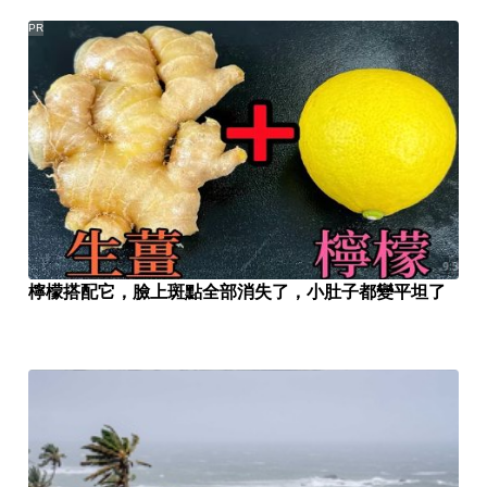
PR
檸檬搭配它，臉上斑點全部消失了，小肚子都變平坦了