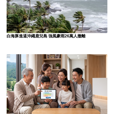
白海豚進逼沖繩鹿兒島 強風豪雨26萬人撤離
PR