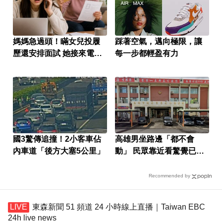
媽媽急過頭！瞞女兒投履
踩著空氣，邁向極限，讓
歷還安排面試 她接來電超
每一步都輕盈有力
傻眼
國3驚傳追撞！2小客車佔
高雄男坐路邊「都不會
內車道「後方大塞5公里」
動」 民眾靠近看驚覺已死
亡！
Recommended by
東森新聞 51 頻道 24 小時線上直播｜Taiwan EBC
24h live news