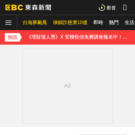
五角大廈再公開UFO檔案 飛官阿富汗驚見「巨大三角形」
白海豚颱風
律師詐慈濟10億
即時
熱門
生活
《理財達人秀》X 安聯投信免費講座報名中！搶先卡位 2027
快訊
下載東森App，隨時掌握天下大小事！
白海豚暴風圈到家門口了！今晚起豪雨狂炸