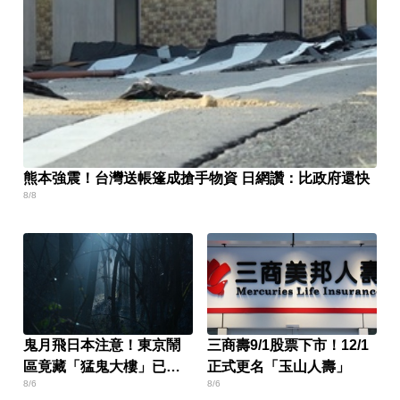
熊本強震！台灣送帳篷成搶手物資 日網讚：比政府還快
8/8
鬼月飛日本注意！東京鬧
三商壽9/1股票下市！12/1
區竟藏「猛鬼大樓」已奪
正式更名「玉山人壽」
8/6
8/6
14命