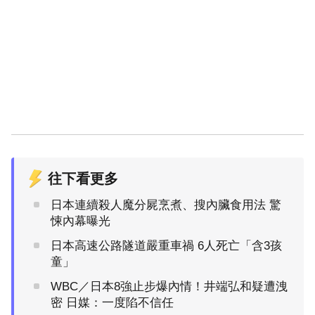
往下看更多
日本連續殺人魔分屍烹煮、搜內臟食用法 驚
悚內幕曝光
日本高速公路隧道嚴重車禍 6人死亡「含3孩
童」
WBC／日本8強止步爆內情！井端弘和疑遭洩
密 日媒：一度陷不信任