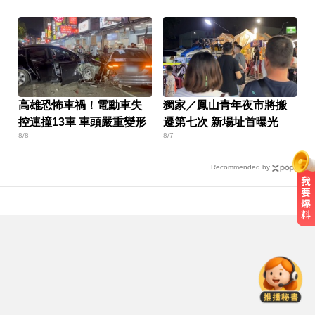
高雄恐怖車禍！電動車失
獨家／鳳山青年夜市將搬
控連撞13車 車頭嚴重變形
遷第七次 新場址首曝光
8/8
8/7
Recommended by
一變天膝蓋就發癢？李祖寧自曝半
月板變形，醫揭保骨與增肌兩大救
星！
很多人每天都在做！3錯誤習慣 恐
把細菌吃下肚