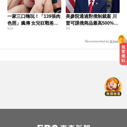
一家三口嗨玩！「139張肉
美參院通過對俄制裁案 川
色照」瘋傳 女兒狂戰爸爸
普可課俄商品最高500%關
5/28
8/8
懷孕
稅
Recommended by
你也有膝蓋喀喀響？醫揭1習慣 恐
害越走越沒力
民進黨資深前輩辭世！前彰化市代
蔡裕昌罹癌 享壽71歲
攏係為了晶片！「斷交19年」 哥斯
大黎加連2年來台
你也有膝蓋喀喀響？醫揭1習慣 恐