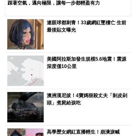
踩著空氣，邁向極限，讓每一步都輕盈有力
連眼球都刺青！33歲網紅墜樓亡 生前
最後貼文曝光
美國阿拉斯加發生規模5.6地震！震源
深度僅10公里
澳洲漢尼拔！4寶媽狠殺丈夫「剝皮剁
頭」煮屍給孩吃
高學歷女網紅直播輕生！崩潰淚喊