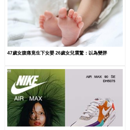
47歲女腹痛竟生下女嬰 26歲女兒震驚：以為變胖
PR