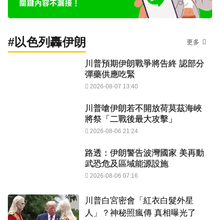
#以色列轟伊朗
更多
川普預期伊朗戰爭將告終 認部分
彈藥供應吃緊
2026-08-07 13:40
川普嗆伊朗若不開放荷莫茲海峽
將祭「二戰後最大攻擊」
2026-08-06 21:24
路透：伊朗警告波灣國家 美再動
武恐危及區域能源設施
2026-08-06 07:16
川普白宮密會「紅衣白髮外星
人」？神秘照瘋傳 真相曝光了