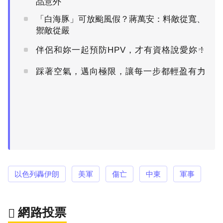
品意外
「白海豚」可放颱風假？蔣萬安：料敵從寬、
禦敵從嚴
伴侶和妳一起預防HPV，才有資格說愛妳！
PR
踩著空氣，邁向極限，讓每一步都輕盈有力
PR
以色列轟伊朗
美軍
傷亡
中東
軍事
網路投票