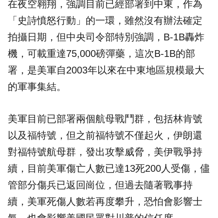
在夜空翱翔，強調目前已經部署到中東，作為
「史詩憤怒行動」的一環，雖然沒有辦法確定
拍攝日期，但中央司令部特別強調，B-1B轟炸
機，可載重達75,000磅彈藥，這次B-1B的部
署，是美軍自2003年以來在中東地區規模最大
的
軍事
集結。
美軍目前已部署兩個航母戰鬥群，包括林肯號
以及福特號，但之前福特號不僅起火，伊朗還
對福特號航母群，發出攻擊威脅，美伊戰爭持
續，目前美軍傷亡人數已達13死200人受傷，儘
管部分傷兵已返回崗位，但過去隨著戰事持
續，美軍死傷人數若再度攀升，恐怕會影響士