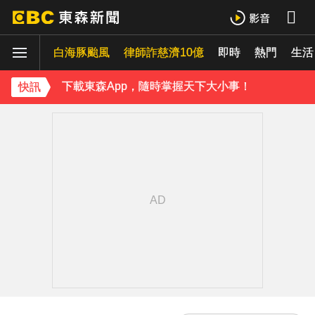
《理財達人秀》X 安聯投信免費講座報名中！搶先卡位 2027
白海豚颱風
律師詐慈濟10億
即時
熱門
生活
下載東森App，隨時掌握天下大小事！
快訊
《理財達人秀》X 安聯投信免費講座報名中！搶先卡位 2027