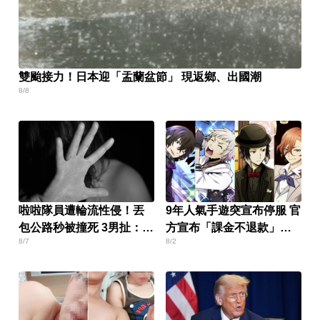
雙颱接力！日本迎「盂蘭盆節」 現返鄉、出國潮
8/8
啦啦隊員遭輪流性侵！丟
9年人氣手遊突宣布停服 官
包公路秒被撞死 3男扯：她
方宣布「課金不退款」玩
8/7
8/2
自願的
家炸鍋