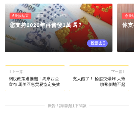
4.1K人已投
6天後結束
單選
今天
您支持2026年再普發1萬嗎？
你支
投票去
上一篇
下一篇
關稅政策遭推翻！馬來西亞
充太飽了！ 輪胎突爆炸 大爺
宣布 馬美互惠貿易協定失效
噴飛倒地不起
廣告 / 請繼續往下閱讀