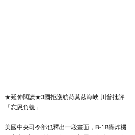
★延伸閱讀★
3國拒護航荷莫茲海峽 川普批評
「忘恩負義」
美國中央司令部也釋出一段畫面，B-1B轟炸機