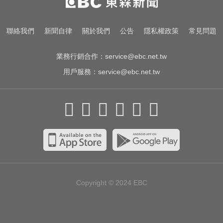
害越走越沒力
民進黨資深前輩辭世！前彰化市代
聯絡我們
新聞自律
關於我們
公告
隱私權政策
常見問題
蔡裕昌罹癌 享壽71歲
業務行銷合作：
service@ebc.net.tw
用戶服務：
service@ebc.net.tw
Copyright © 2024
EBC