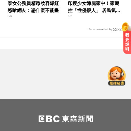
泰女公務員精緻妝容爆紅
印度少女陳屍家中！家屬
怒嗆網友：憑什麼不能畫
控「性侵殺人」 居民氣炸
8/6
8/6
怒封國道
Recommended by
才宣佈停播一週！網紅「肥大叔」
突離世 團隊發聲證實
愛玩車／奧迪最省電新作 A2 e-tron
秋季登場
白海豚逼近放颱風假？蔣萬安說話
了
才宣佈停播一週！網紅「肥大叔」
突離世 團隊發聲證實