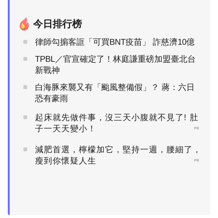
今日排行榜
律師勾掮客誆「可買BNT疫苗」 詐慈濟10億
TPBL／官宣確定了！林庭謙重磅加盟臺北台
新戰神
白海豚來襲又有「颱風整備假」？ 蔣：六日
恐有豪雨
起床就先做件事，沒三天小腹就不見了! 肚
子一天天變小！
PR
減肥首選，檸檬加它，堅持一週，腰細了，
瘦到你懷疑人生
PR