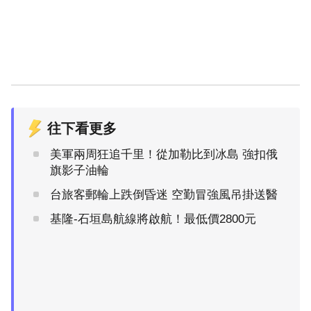
往下看更多
美軍兩周狂追千里！從加勒比到冰島 強扣俄
旗影子油輪
台旅客郵輪上跌倒昏迷 空勤冒強風吊掛送醫
基隆-石垣島航線將啟航！最低價2800元