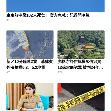
東京熱中暑102人死亡！ 官方急喊：記得開冷氣
8/6
新／10分鐘連2震！菲律賓
少林寺前住持釋永信涉貪
外海規模6.3、5.2地震
13億當庭認罪 被判24年放
8/5
5/30
棄上訴