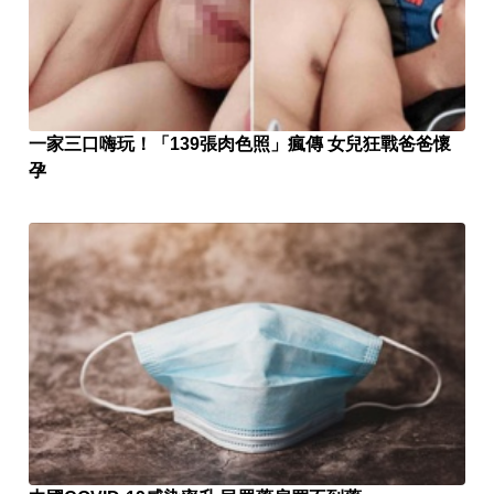
一家三口嗨玩！「139張肉色照」瘋傳 女兒狂戰爸爸懷
孕