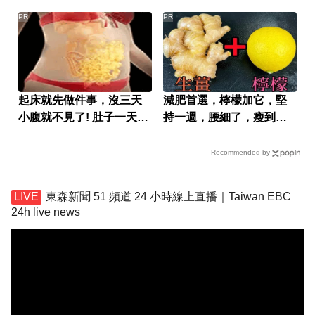
PR
PR
起床就先做件事，沒三天
減肥首選，檸檬加它，堅
小腹就不見了! 肚子一天天
持一週，腰細了，瘦到你
變小！
懷疑人生
Recommended by
東森新聞 51 頻道 24 小時線上直播｜Taiwan EBC
24h live news