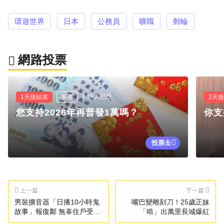
環遊世界
日本
公務員
曠職
郵輪
網路投票
3.1K人已投
1天後結束
單選
2天
您支持2026年再普發1萬嗎？
你支
投票去
上一篇
下一篇
男裝擴音器「日播10小時鬼
嘴巴變雕刻刀！25歲正妹
故事」報復鄰 無辜住戶受波
「啃」出萬里長城爆紅
及！法院出手了