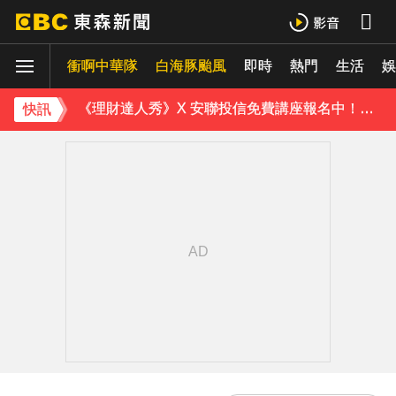
《理財達人秀》X 安聯投信免費講座報名中！搶先卡位 2027
衝啊中華隊
下載東森App，隨時掌握天下大小事！
白海豚颱風
即時
熱門
生活
娛
《理財達人秀》X 安聯投信免費講座報名中！搶先卡位 2027
快訊