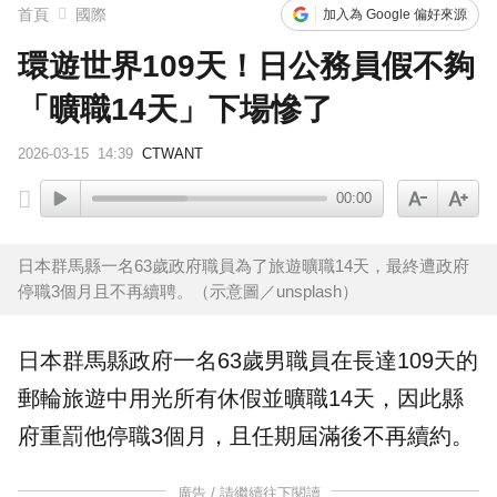
首頁
國際
加入為 Google 偏好來源
環遊世界109天！日公務員假不夠
「曠職14天」下場慘了
2026-03-15
14:39
CTWANT
00:00
日本群馬縣一名63歲政府職員為了旅遊曠職14天，最終遭政府
停職3個月且不再續聘。（示意圖／unsplash）
日本
群馬縣政府一名63歲男職員在長達109天的
郵輪
旅遊中用光所有休假並
曠職
14天，因此縣
府重罰他停職3個月，且任期屆滿後不再續約。
廣告 / 請繼續往下閱讀