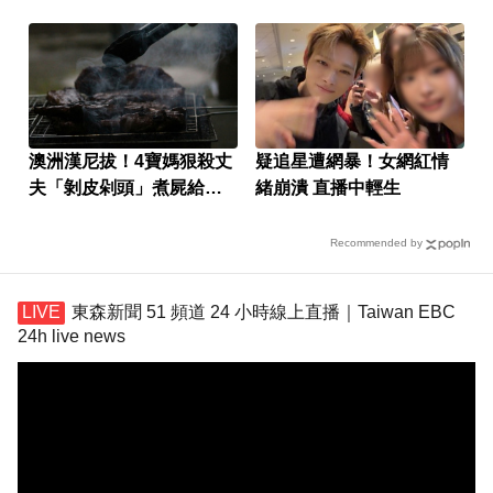
澳洲漢尼拔！4寶媽狠殺丈
疑追星遭網暴！女網紅情
夫「剝皮剁頭」煮屍給孩
緒崩潰 直播中輕生
吃
Recommended by
東森新聞 51 頻道 24 小時線上直播｜Taiwan EBC
24h live news