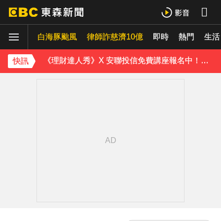
雲林羊肉查出汙染源！ 草料驗出戴奧辛超標
白海豚颱風
律師詐慈濟10億
即時
熱門
白海豚轉彎逼近中國！陸專家：恐破山竹75年紀錄
生活
《理財達人秀》X 安聯投信免費講座報名中！搶先卡位 2027
快訊
下載東森App，隨時掌握天下大小事！
宏碁發現兆基內部管理缺失 辭任董事長撤出經營層