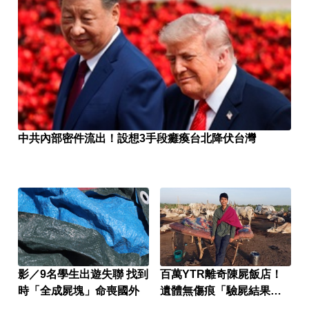
中共內部密件流出！設想3手段癱瘓台北降伏台灣
影／9名學生出遊失聯 找到
百萬YTR離奇陳屍飯店！
時「全成屍塊」命喪國外
遺體無傷痕「驗屍結果
曝」