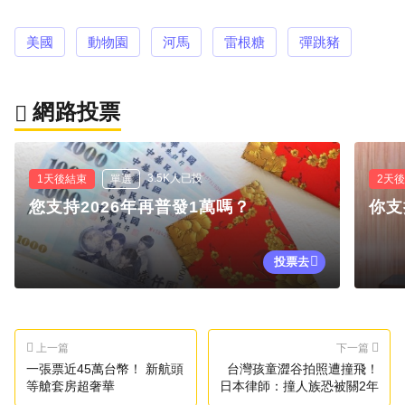
美國
動物園
河馬
雷根糖
彈跳豬
網路投票
3.5K人已投
1天後結束
單選
2天
您支持2026年再普發1萬嗎？
你支
投票去
上一篇
下一篇
一張票近45萬台幣！ 新航頭
台灣孩童澀谷拍照遭撞飛！
等艙套房超奢華
日本律師：撞人族恐被關2年