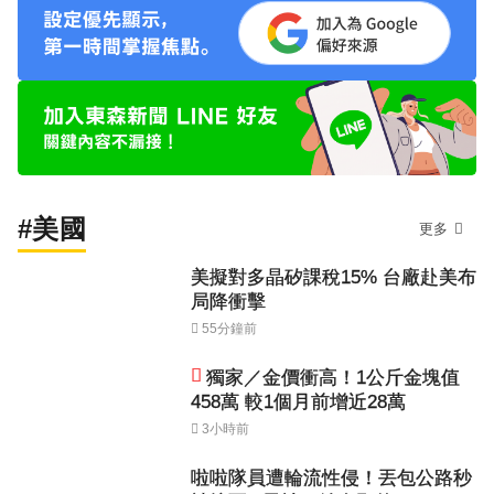
#美國
更多
美擬對多晶矽課稅15% 台廠赴美布
局降衝擊
55分鐘前
獨家／金價衝高！1公斤金塊值
458萬 較1個月前增近28萬
3小時前
啦啦隊員遭輪流性侵！丟包公路秒