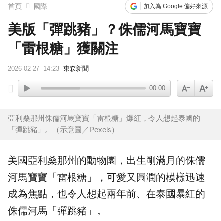
首頁
國際
加入為 Google 偏好來源
美版「彈跳豬」？侏儒河馬寶寶
「雷根糖」獲關注
2026-02-27
14:23
東森新聞
00:00
亞利桑那州侏儒河馬寶寶「雷根糖」爆紅，令人想起泰國的
「彈跳豬」。（示意圖／Pexels）
美國
亞利桑那州的
動物園
，出生剛滿月的侏儒
河馬
寶寶「
雷根糖
」，可愛又圓潤的模樣迅速
成為焦點，也令人想起兩年前、在泰國暴紅的
侏儒河馬「
彈跳豬
」。