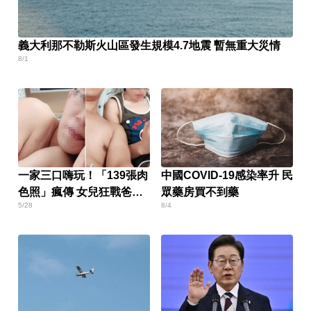
義大利那不勒斯火山區發生規模4.7地震 暫無重大災情
8/1
一家三口嗨玩！「139張肉
中國COVID-19感染率升 民
色照」瘋傳 女兒狂戰爸爸
眾藥房買不到藥
5/28
8/4
懷孕