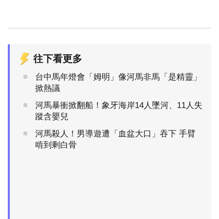
往下看更多
台中馬年燈會「姆明」像河馬非馬「是精靈」
掀熱議
河馬暴衝掀翻船！象牙海岸14人墜河、11人失
蹤含嬰兒
河馬殺人！男導遊遭「血盆大口」吞下 手臂
啃到剩白骨