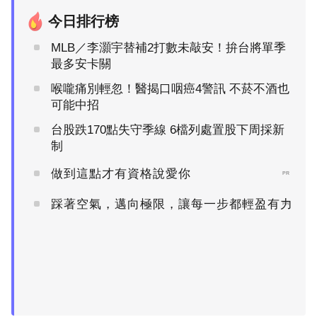
今日排行榜
MLB／李灝宇替補2打數未敲安！拚台將單季
最多安卡關
喉嚨痛別輕忽！醫揭口咽癌4警訊 不菸不酒也
可能中招
台股跌170點失守季線 6檔列處置股下周採新
制
做到這點才有資格說愛你
PR
踩著空氣，邁向極限，讓每一步都輕盈有力
PR