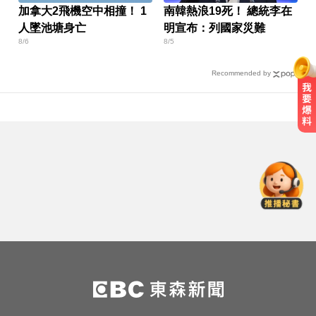
加拿大2飛機空中相撞！ 1
南韓熱浪19死！ 總統李在
人墜池塘身亡
明宣布：列國家災難
8/6
8/5
Recommended by
出國回台發燒狂拉！男竟罹傷寒 醫
示警：恐爆敗血症
愛玩車／無聲超跑失寵 瑪莎拉蒂將
回歸V8手排
明年起0~18歲「每月領5千」 賴清
德喊：此時不生待何時
出國回台發燒狂拉！男竟罹傷寒 醫
示警：恐爆敗血症