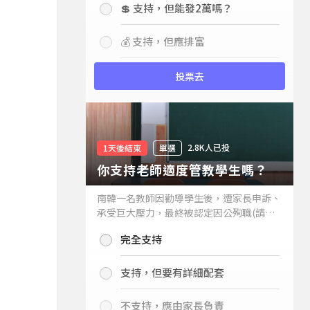
💲 支持，但能發2萬嗎？
💰 支持，但應排富
投票去
2.8K人已投
1天後結束
單選
你支持老師適度管教學生嗎？
南韓一名教師因勸導學生後，遭家長申訴、
承受巨大壓力，最終被認定因公殉職(請見
下列新聞)，引發外界關注教師教權。請問
完全支持
你支持老師適度管教學生嗎？
支持，但要有詳細配套
不支持，應由家長負責