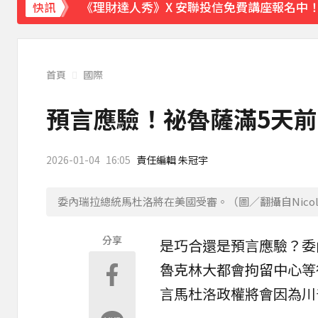
《理財達人秀》X 安聯投信免費講座報名中！搶
快訊
首頁
國際
預言應驗！祕魯薩滿5天
2026-01-04
16:05
責任編輯 朱冠宇
委內瑞拉總統馬杜洛將在美國受審。（圖／翻攝自Nicolás
分享
是巧合還是
預言
應驗？委
魯克林大都會拘留中心等
言馬杜洛政權將會因為
川