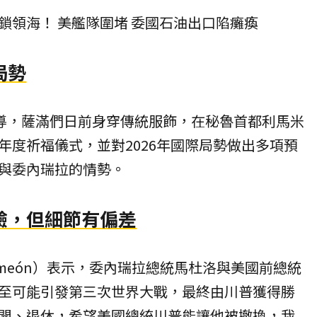
鎖領海！ 美艦隊圍堵 委國石油出口陷癱瘓
局勢
ph》報導，薩滿們日前身穿傳統服飾，在秘魯首都利馬米
年度祈福儀式，並對2026年國際局勢做出多項預
與委內瑞拉的情勢。
驗，但細節有偏差
a Simeón）表示，委內瑞拉總統馬杜洛與美國前總統
至可能引發第三次世界大戰，最終由川普獲得勝
開、退休，希望美國總統川普能讓他被撤換，我