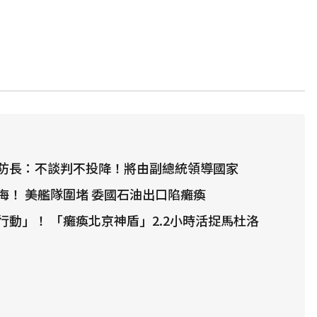
防長：不談判不投降！將由副總統領導國家
海！ 美艦隊圍堵 委國石油出口陷癱瘓
行動」！ 「癱瘓北京神盾」2.2小時活捉馬杜洛