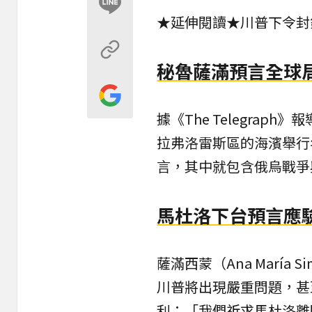
★延伸閱讀★
川普下令封
秘魯薩滿預言全球
據《The Telegra
拉弗洛雷斯區的海濱舉行
言，其中就包含俄烏戰爭
馬杜洛下台預言應
薩滿西蒙（Ana Marí
川普將出現嚴重問題，甚
利：「我們祈求馬杜洛離