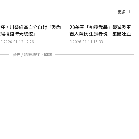
更多
狂！川普維基自介自封「委內
20美軍「神秘武器」殲滅委軍
瑞拉臨時大總統」
百人精銳 生還者憶：集體吐血
2026-01-12 12:26
2026-01-11 16:33
廣告 / 請繼續往下閱讀