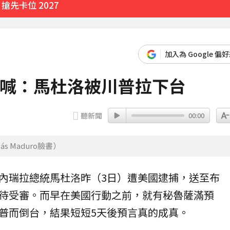
先卡位 2027
加入為 Google 偏
前喊：馬杜洛被川普拉下台
聽新聞
00:00
 Maduro臉書）
內瑞拉總統
馬杜洛
昨（3日）遭美國逮捕，送至布
待受審。而早在美國行動之前，就有秘魯
薩滿
預
普
而倒台，結果短短5天後預言真的成真。