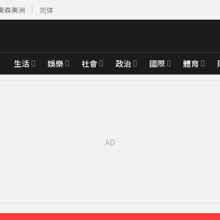
東森美洲
简体
生活
娛樂
社會
政治
國際
體育
先卡位 2027