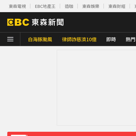
東森電視
EBC地產王
造咖
東森娛樂
東森財經
白海豚颱風
律師詐慈濟10億
即時
熱門
下載東森App，隨時掌握天下大小事！
《理財達人秀》X 安聯投信免費講座報名中！搶
下載東森App，隨時掌握天下大小事！