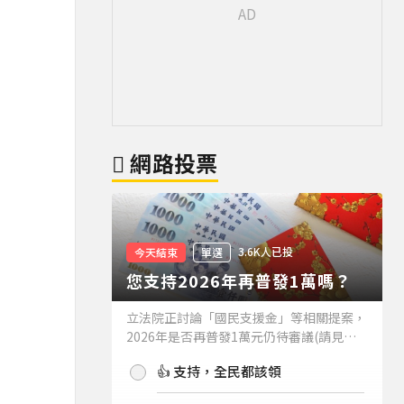
網路投票
3.6K人已投
今天結束
單選
您支持2026年再普發1萬嗎？
立法院正討論「國民支援金」等相關提案，
2026年是否再普發1萬元仍待審議(請見下
方新聞)。如果2026年再普發1萬元，你支
👍 支持，全民都該領
持嗎？