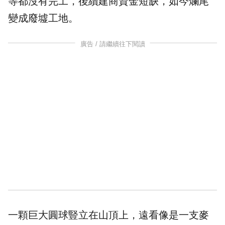
等都沒有
完工
，後續建商資金短缺，如今爛尾
變成廢墟工地。
廣告 / 請繼續往下閱讀
一顆巨大圓球豎立在山頂上，遠看像是一支麥