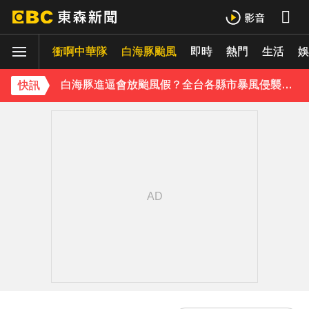
別驚慌！今14:30分發「演習預告」訊息 下週正式登場
衝啊中華隊
白海豚颱風
即時
熱門
生活
白海豚外圍雲系發威！7縣市大雨特報 警戒範圍一次看
娛
白海豚進逼會放颱風假？全台各縣市暴風侵襲率曝
快訊
《理財達人秀》X 安聯投信免費講座報名中！搶先卡位 2027
下載東森App，隨時掌握天下大小事！
川普簽署行政命令！限縮出生公民權並禁生育旅遊