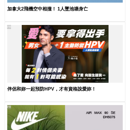
加拿大2飛機空中相撞！ 1人墜池塘身亡
PR
伴侶和妳一起預防HPV，才有資格說愛妳！
PR