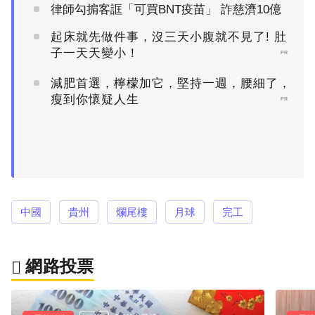
律師勾掮客誆「可買BNT疫苗」 詐慈濟10億
起床就先做件事，沒三天小腹就不見了! 肚
子一天天變小！
PR
減肥首選，檸檬加它，堅持一週，腰細了，
瘦到你懷疑人生
PR
中國
貴州
爛尾樓
月球
完工
網路投票