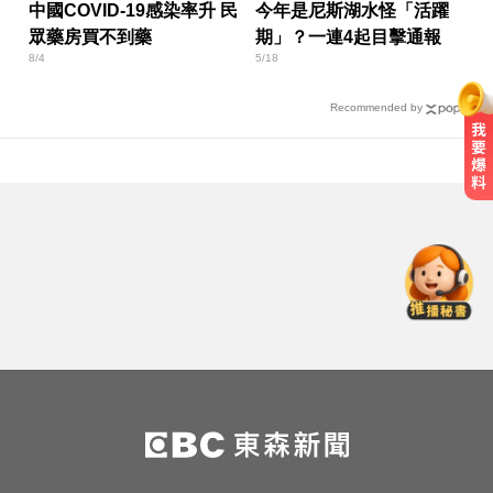
中國COVID-19感染率升 民
今年是尼斯湖水怪「活躍
眾藥房買不到藥
期」？一連4起目擊通報
8/4
5/18
Recommended by
愛玩車／凱旋雙車登場 660新動力
更順暢
《唐伯虎》資深綠葉演員 黎彼得病
逝...好友悲痛證實
高雄夜班保全滑撞護欄 車停路邊
「折腰倒副駕」亡！
愛玩車／凱旋雙車登場 660新動力
更順暢