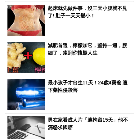
PR
起床就先做件事，沒三天小腹就不見
了! 肚子一天天變小！
PR
減肥首選，檸檬加它，堅持一週，腰
細了，瘦到你懷疑人生
最小孩子才出生11天！24歲4寶爸 遭
下藥性侵殺害
男在家看成人片「遭拘留15天」他不
滿怒求國賠