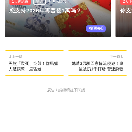
3.1K人已投
1天後結束
單選
2天
您支持2026年再普發1萬嗎？
你支
投票去
上一篇
下一篇
黑熊「裝死」突襲！群馬獵
她遭3男騙回家輪流侵犯！事
人遭撲擊一度昏迷
後被扔1千打發 警逮惡狼
廣告 / 請繼續往下閱讀