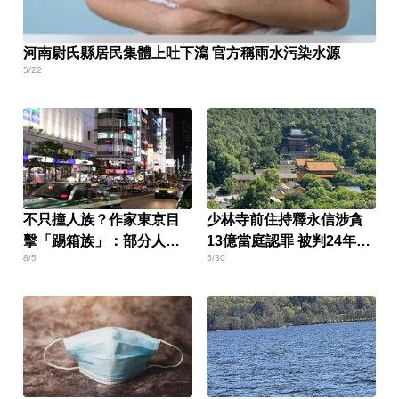
河南尉氏縣居民集體上吐下瀉 官方稱雨水污染水源
5/22
不只撞人族？作家東京目
少林寺前住持釋永信涉貪
擊「踢箱族」：部分人對
13億當庭認罪 被判24年放
8/5
5/30
遊客有惡意
棄上訴