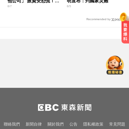
他公司」 掀資安恐慌！白
明宣布：列國家災難
8/7
8/5
宮出手了
Recommended by
生人迴避！台中海線將送肉粽 路
線、時間曝光
王凱過世還回棚內拍戲？製作人靈
堂喊：你殺青了
愛玩車／無聲超跑失寵 瑪莎拉蒂將
回歸V8手排
生人迴避！台中海線將送肉粽 路
線、時間曝光
王凱過世還回棚內拍戲？製作人靈
聯絡我們
新聞自律
關於我們
公告
隱私權政策
常見問題