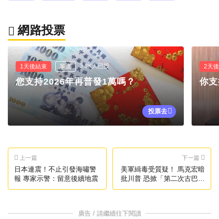
網路投票
3.3K人已投
1天後結束
單選
2天
您支持2026年再普發1萬嗎？
你支
投票去
上一篇
下一篇
日本連震！不止引發海嘯警
美軍緝毒受質疑！ 馬克宏暗
報 專家示警：留意後續地震
批川普 恐掀「第二次古巴危
機」
廣告 / 請繼續往下閱讀