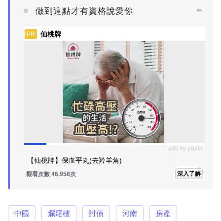
做到這點才有資格說愛你
PR
仙桃牌
PR
ads by popIn
【仙桃牌】保血平丸(去羚羊角)
深入了解
觀看次數 46,958次
中國
爛尾樓
討債
河南
房產