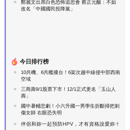
鄭麗文出席白色恐怖追思會 蔡正元酸：不如
改名「中國國民投降黨」
今日排行榜
10共機、6共艦擾台！6架次越中線侵中部西南
空域
三商壽9/1股票下市！12/1正式更名「玉山人
壽」
國中暑輔悲劇！小六升國一男學生折斷掃把刺
傷女師 右眼恐失明
伴侶和妳一起預防HPV，才有資格說愛妳！
PR