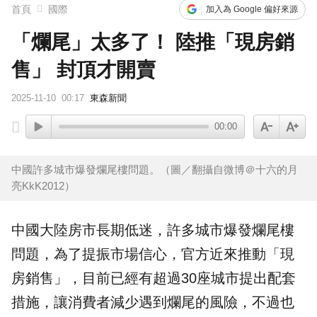
首頁
國際
加入為 Google 偏好來源
「爛尾」太多了！ 陸推「現房銷
售」 封頂才開賣
2025-11-10
00:17
東森新聞
00:00
中國許多城市爆發爛尾樓問題。（圖／翻攝自微博＠十六的月
亮KkK2012）
中國
大陸房市長期低迷，許多城市爆發
爛尾樓
問題，為了提振市場信心，官方近來推動「現
房銷售」，目前已經有超過30座城市提出配套
措施，讓消費者減少遇到爛尾的風險，不過也