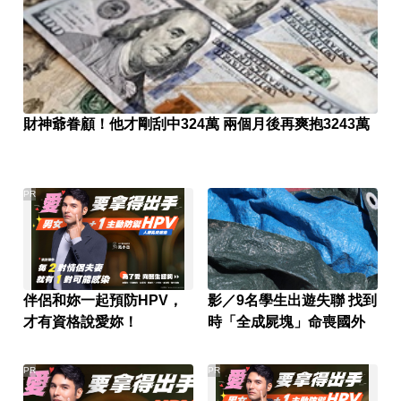
財神爺眷顧！他才剛刮中324萬 兩個月後再爽抱3243萬
PR
伴侶和妳一起預防HPV，
影／9名學生出遊失聯 找到
才有資格說愛妳！
時「全成屍塊」命喪國外
PR
PR