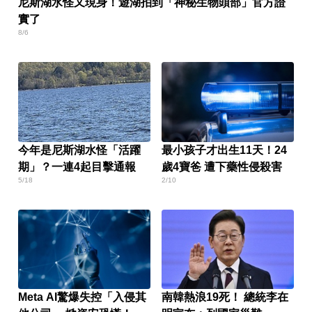
尼斯湖水怪又現身！遊湖拍到「神秘生物頭部」官方證
實了
8/6
今年是尼斯湖水怪「活躍
最小孩子才出生11天！24
期」？一連4起目擊通報
歲4寶爸 遭下藥性侵殺害
5/18
2/10
Meta AI驚爆失控「入侵其
南韓熱浪19死！ 總統李在