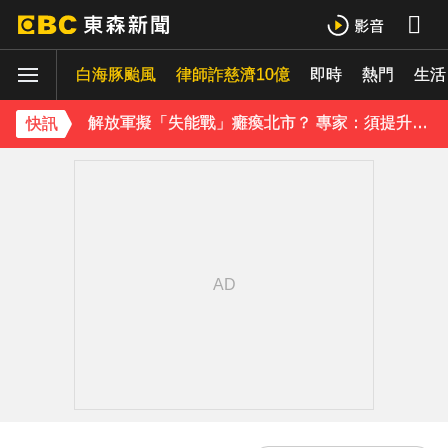
白海豚颱風移動變慢！專家：影響時間拉長 北台恐迎狂風暴雨
白海豚颱風
律師詐慈濟10億
即時
熱門
解放軍擬「失能戰」癱瘓北市？ 專家：須提升城鎮韌性
生活
《理財達人秀》X 安聯投信免費講座報名中！搶先卡位 2027
快訊
下載東森App，隨時掌握天下大小事！
採購疫苗遭詐騙 慈濟委任律師發聲明：不排除民事求償