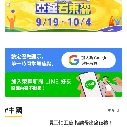
#中國
更多
員工怕丟臉 拒讓母出席婚禮！