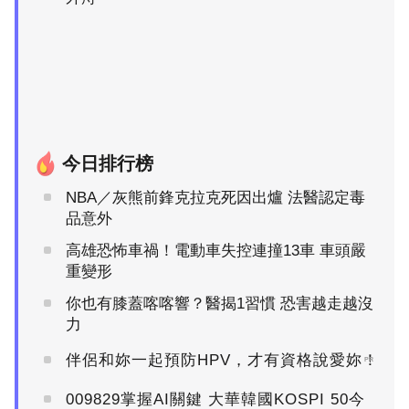
今日排行榜
NBA／灰熊前鋒克拉克死因出爐 法醫認定毒
品意外
高雄恐怖車禍！電動車失控連撞13車 車頭嚴
重變形
你也有膝蓋喀喀響？醫揭1習慣 恐害越走越沒
力
伴侶和妳一起預防HPV，才有資格說愛妳！
PR
009829掌握AI關鍵 大華韓國KOSPI 50今