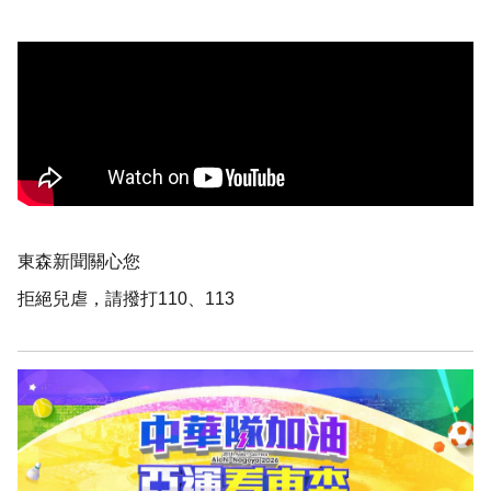
東森新聞關心您
拒絕兒虐，請撥打110、113