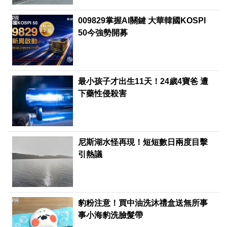
PR
009829掌握AI關鍵 大華韓國KOSPI
50今強勢開募
最小孩子才出生11天！24歲4寶爸 遭
下藥性侵殺害
尼斯湖水怪再現！短短數日兩度目擊
引熱議
PR
豹粉注意！買中油洗沐禮盒送無所事
事小海豹洗臉髮帶