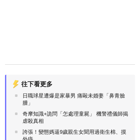
往下看更多
日職球星遭爆是家暴男 痛毆未婚妻「鼻青臉
腫」
奇摩知識+詭問「怎處理童屍」 機警禮儀師揭
虐殺真相
誇張！變態媽逼9歲親生女聞用過衛生棉、摸
外痔