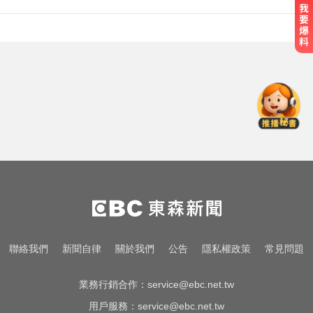
天天吃燒烤香腸 14歲女竟罹大腸癌
「白海豚」可放颱風假？蔣萬安：
料敵從寬、禦敵從嚴
滴管餵毒性侵致死！台中宮廟總幹
事摧殘傳播妹 下場出爐
天天吃燒烤香腸 14歲女竟罹大腸癌
「白海豚」可放颱風假？蔣萬安：
聯絡我們
新聞自律
關於我們
公告
隱私權政策
常見問題
料敵從寬、禦敵從嚴
業務行銷合作：
service@ebc.net.tw
用戶服務：
service@ebc.net.tw