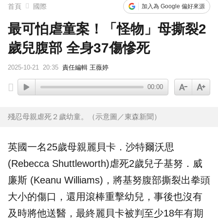
首頁
國際
加入為 Google 偏好來源
最可怕虐童案！「怪物」母撕裂2
歲兒腹部 全身37傷慘死
2025-10-21
20:35
責任編輯 王薇婷
00:00
殘忍母親虐死２歲幼童。（示意圖／東森新聞）
英國
一名25歲母親麗貝卡．沙特爾沃思
(Rebecca Shuttleworth)虐死2歲兒子基努．威
廉斯 (Keanu Williams)，將基努腹部撕裂出拳頭
大小的傷口，還用滾棒重擊幼兒，事後也沒有
及時將他送醫，最終麗貝卡被判至少18年有期