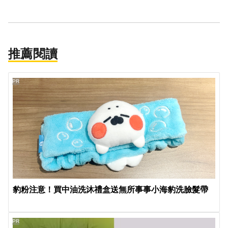
推薦閱讀
PR
豹粉注意！買中油洗沐禮盒送無所事事小海豹洗臉髮帶
PR