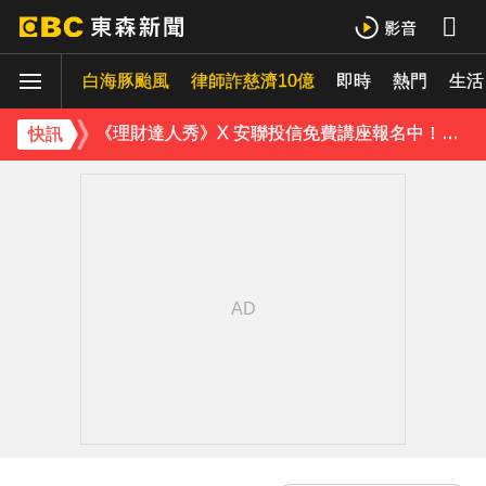
《理財達人秀》X 安聯投信免費講座報名中！搶先卡位 2027
白海豚颱風
下載東森App，隨時掌握天下大小事！
律師詐慈濟10億
即時
熱門
生活
《理財達人秀》X 安聯投信免費講座報名中！搶先卡位 2027
快訊