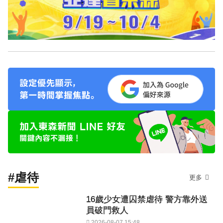
#虐待
更多
16歲少女遭囚禁虐待 警方靠外送
員破門救人
2026-08-07 15:48