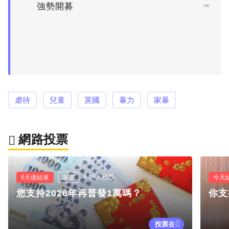
強勢開募
PR
虐待
兒童
英國
暴力
家暴
網路投票
4.1K人已投
6天後結束
單選
今天
您支持2026年再普發1萬嗎？
你支
投票去