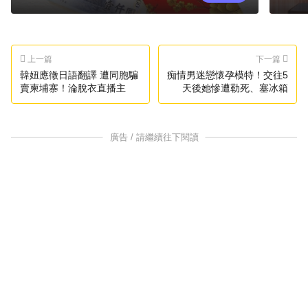
上一篇
下一篇
韓妞應徵日語翻譯 遭同胞騙
痴情男迷戀懷孕模特！交往5
賣柬埔寨！淪脫衣直播主
天後她慘遭勒死、塞冰箱
廣告 / 請繼續往下閱讀