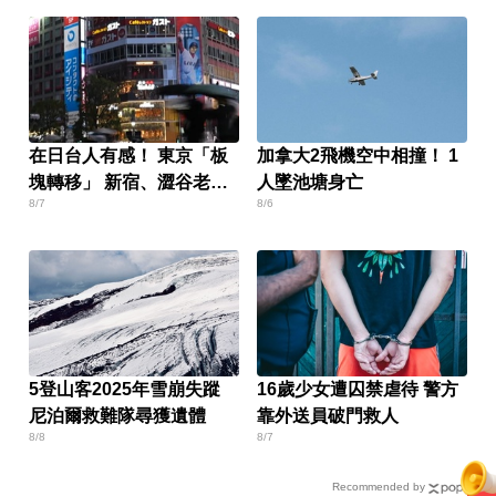
在日台人有感！ 東京「板
加拿大2飛機空中相撞！ 1
塊轉移」 新宿、澀谷老
人墜池塘身亡
8/7
8/6
化？
5登山客2025年雪崩失蹤
16歲少女遭囚禁虐待 警方
尼泊爾救難隊尋獲遺體
靠外送員破門救人
8/8
8/7
Recommended by