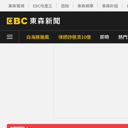
東森電視
EBC地產王
造咖
東森娛樂
東森財經
白海豚颱風
律師詐慈濟10億
即時
熱門
下載東森App，隨時掌握天下大小事！
白海豚估「明通過台灣北方」北部慎防豪雨 
獨家／1坪85萬「12年屋」樓頂漏水！住戶
獨家／又有名店遭冒用詐騙！卡通園怒：投訴
颱風白海豚暴風圈縮小 未來強度有減弱趨勢