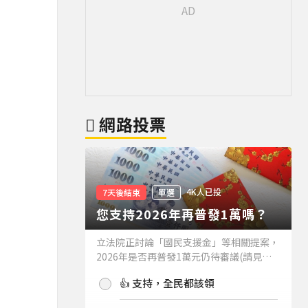
網路投票
4K人已投
7天後結束
單選
您支持2026年再普發1萬嗎？
立法院正討論「國民支援金」等相關提案，
2026年是否再普發1萬元仍待審議(請見下
方新聞)。如果2026年再普發1萬元，你支
👍 支持，全民都該領
持嗎？