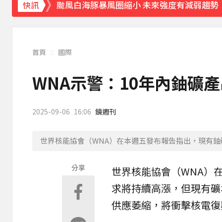
快訊
《理財達人秀》X 安聯投信免費講座報名中！搶
下載東森App，隨時掌握天下大小事！
首頁
國際
白海豚估「明通過台灣北方」北部慎防豪雨 
WNA示警：10年內鈾礦
2025-09-06
16:06
鏡週刊
世界核能協會（WNA）在本週五發布報告指出，現有鈾礦
分享
世界
核能
協會（WNA）
求
將持續高漲，但現有礦場
供應萎縮，將衝擊核電復