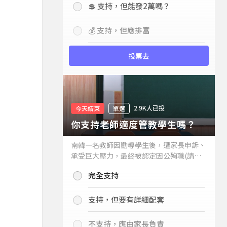
💲 支持，但能發2萬嗎？
💰 支持，但應排富
投票去
2.9K人已投
今天結束
單選
你支持老師適度管教學生嗎？
南韓一名教師因勸導學生後，遭家長申訴、
承受巨大壓力，最終被認定因公殉職(請見
下列新聞)，引發外界關注教師教權。請問
完全支持
你支持老師適度管教學生嗎？
支持，但要有詳細配套
不支持，應由家長負責