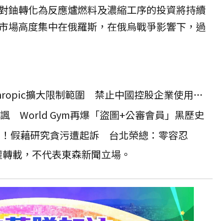
對鈾轉化為反應爐燃料及濃縮工序的投資將持續
市場高度集中在俄羅斯，在俄烏戰爭影響下，過
防止「知識蒸餾」！Anthropic擴大限制範圍 禁止中國控股企業使用其AI服務
諷 World Gym再爆「盜圖+公審會員」黑歷史
7萬！假藉研究貪污遭起訴 台北榮總：零容忍
授權轉載，不代表東森新聞立場。