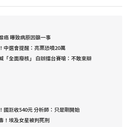
腺癌 曝致病原因籲一事
！中選會提醒：亮票恐噴20萬
喊「全面廢核」 白辦擂台賽嗆：不敢來辯
！國巨收540元 分析師：只是剛開始
毒！埃及女星被判死刑