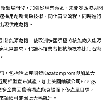
開新礦場開發，加強從現有礦區、未開發區域與閒
速採用創新開採技術、簡化審查流程，同時進行
出現供應危機。
引發能源危機，使歐洲多國積極將核能納入能源
等高耗電需求，也讓科技業者把核能視為比化石燃
。
訊，包括哈薩克國營Kazatomprom與加拿大
商近期相繼宣布減產，加上美國鈾礦公司Energy
有更多企業因舊礦場產能衰退而下修產量目標，
醒未來鈾價可能因此大幅飆升。