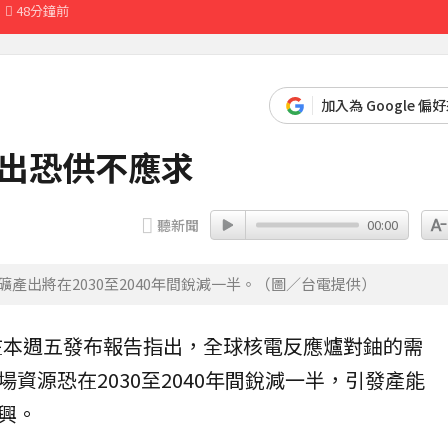
先卡位 2027
加入為 Google 偏
深夜撲中國
16分鐘前
產出恐供不應求
聽新聞
00:00
產出將在2030至2040年間銳減一半。（圖／台電提供）
在本週五發布報告指出，全球
核電
反應爐對鈾的
需
資源恐在2030至2040年間銳減一半，引發產能
興。