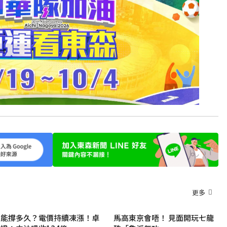
更多
能撐多久？電價持續凍漲！卓
馬高東京會唔！ 見面開玩七龍