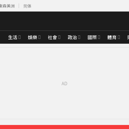
東森美洲
简体
生活
娛樂
社會
政治
國際
體育
深夜撲中國
16分鐘前
怨害天花板滲水
34分鐘前
Meta也無效
37分鐘前
48分鐘前