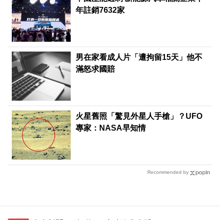
年註銷7632家
男在家看成人片「遭拘留15天」他不
滿怒求國賠
火星舊照「驚見外星人手槍」？UFO
專家：NASA早知情
Recommended by