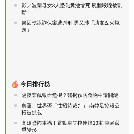
影／波蘭母女3人墜化糞池慘死 屍體喉嚨被割
斷
曾因乾冰詐保案遭判刑 男又涉「助友點火燒
身」
今日排行榜
隔夜菜藏致命危機？醫揭預防食物中毒關鍵
奧運、世界盃「性招待裁判」 南韓足協報公
帳被抓包
高雄恐怖車禍！電動車失控連撞13車 車頭嚴
重變形