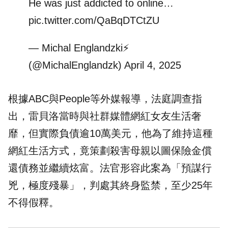
He was just addicted to online…
pic.twitter.com/QaBqDTCtZU
— Michal Englandzki⚡️
(@MichalEnglandzk)
April 4, 2025
根據ABC與People等外媒報導，法庭調查指
出，雷貝洛當時與社群媒體
網紅
女友生活奢
靡，但實際負債逾10萬美元，他為了維持這種
網紅生活方式，竟策劃殺害母親以圖
保險金
償
還債務並繼續炫富。法官形容此案為「預謀行
兇，極度殘暴」，判處其終身監禁，至少25年
不得假釋。