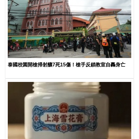
泰國校園開槍掃射釀7死15傷！槍手反鎖教室自轟身亡