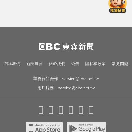
滴管餵毒性侵致死！台中宮廟總幹
事摧殘傳播妹 下場出爐
女藝人遭經紀人「車內侵犯」 錄音
檔成鐵證
三商美邦人壽將下市！8/20停牌 千
張大戶還有252人
滴管餵毒性侵致死！台中宮廟總幹
聯絡我們
新聞自律
關於我們
公告
隱私權政策
常見問題
事摧殘傳播妹 下場出爐
業務行銷合作：
service@ebc.net.tw
用戶服務：
service@ebc.net.tw