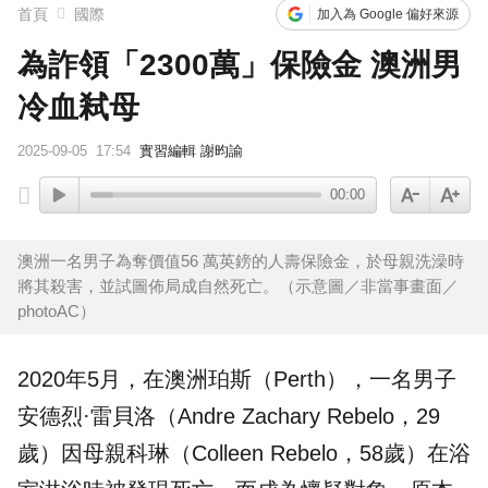
首頁
國際
加入為 Google 偏好來源
為詐領「2300萬」保險金 澳洲男
冷血弒母
2025-09-05
17:54
實習編輯 謝昀諭
00:00
澳洲一名男子為奪價值56 萬英鎊的人壽保險金，於母親洗澡時
將其殺害，並試圖佈局成自然死亡。（示意圖／非當事畫面／
photoAC）
2020年5月，在
澳洲
珀斯（Perth），一名男子
安德烈·雷貝洛（Andre Zachary Rebelo，29
歲）因母親科琳（Colleen Rebelo，58歲）在浴