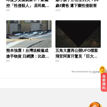
控「性侵殺人」 居民氣炸
歲4寶爸 遭下藥性侵殺害
8/6
2/10
怒封國道
熊本強震！台灣送帳篷成
五角大廈再公開UFO檔案
搶手物資 日網讚：比政府
飛官阿富汗驚見「巨大三
8/8
8/8
還快
角形」
Recommended by
三商美邦人壽將下市！8/20停牌 千
張大戶還有252人