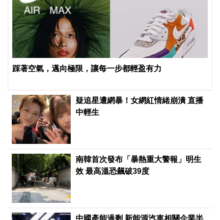
踩著空氣，邁向極限，讓每一步都輕盈有力
疑追星遭網暴！女網紅情緒崩潰 直播
中輕生
南韓首次發布「暴熱重大警報」明生
效 最高溫恐飆破39度
中國產能過剩 新能源汽車相關企業半