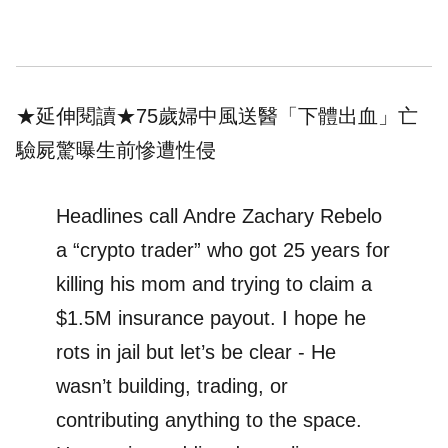
★延伸閱讀★
75歲婦中風送醫「下體出血」亡
驗屍驚曝生前慘遭性侵
Headlines call Andre Zachary Rebelo
a “crypto trader” who got 25 years for
killing his mom and trying to claim a
$1.5M insurance payout. I hope he
rots in jail but let’s be clear - He
wasn’t building, trading, or
contributing anything to the space.