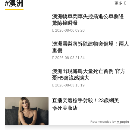
#澳洲
更多
澳洲轎車閃車失控插進公車側邊
驚險撞瞬曝
2026-08-06 09:20
澳洲雪梨將拆除建物突倒塌！兩人
重傷
2026-08-03 21:34
澳洲出現海鳥大量死亡首例 官方
憂H5禽流感擴大
2026-08-03 13:19
直播突遭槍手射殺！23歲網美
慘死美妝店
Recommended by