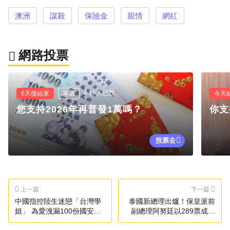
澳洲
謀殺
保險金
親情
網紅
網路投票
4.1K人已投
6天後結束
單選
今天
您支持2026年再普發1萬嗎？
你支
投票去
上一篇
下一篇
中國指控陸生迷戀「台灣學
泰國新總理出爐！保皇派前
姐」 為愛洩漏100份國安機
副總理阿努廷以289票成功
密
當選