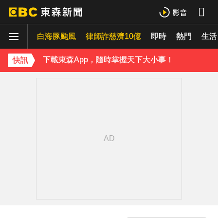
《理財達人秀》X 安聯投信免費講座報名中！搶先卡位 2027
白海豚颱風
律師詐慈濟10億
即時
熱門
生活
下載東森App，隨時掌握天下大小事！
快訊
《理財達人秀》X 安聯投信免費講座報名中！搶先卡位 2027