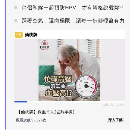
伴侶和妳一起預防HPV，才有資格說愛妳！
PR
踩著空氣，邁向極限，讓每一步都輕盈有力
PR
仙桃牌
PR
ads by popIn
【仙桃牌】保血平丸(去羚羊角)
深入了解
觀看次數 53,376次