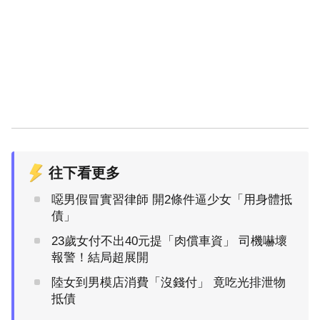
往下看更多
噁男假冒實習律師 開2條件逼少女「用身體抵
債」
23歲女付不出40元提「肉償車資」 司機嚇壞
報警！結局超展開
陸女到男模店消費「沒錢付」 竟吃光排泄物
抵債