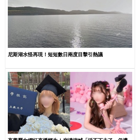
尼斯湖水怪再現！短短數日兩度目擊引熱議