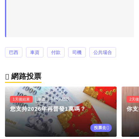
巴西
車資
付款
司機
公共場合
網路投票
3.5K人已投
1天後結束
單選
2天
您支持2026年再普發1萬嗎？
你支
投票去