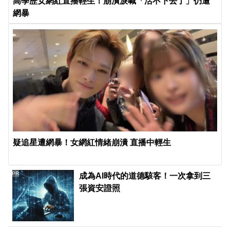
高學歷女網紅直播輕生！崩潰淚喊「活不下去了」仍遭
網暴
疑追星遭網暴！女網紅情緒崩潰 直播中輕生
PR
成為AI時代的道德駭客！一次拿到三
張資安證照