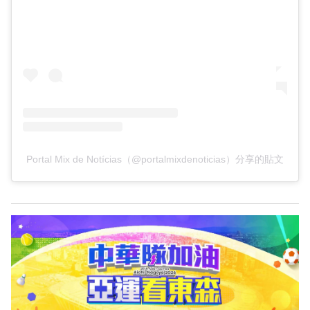
Portal Mix de Notícias（@portalmixdenoticias）分享的貼文