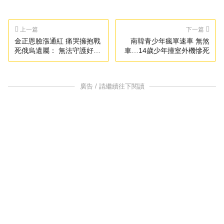
上一篇
下一篇
金正恩臉漲通紅 痛哭擁抱戰
南韓青少年瘋單速車 無煞
死俄烏遺屬： 無法守護好他
車…14歲少年撞室外機慘死
們
廣告 / 請繼續往下閱讀