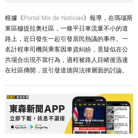
根據《
Portal Mix de Notícias
》報導，在瑪瑙斯
東區穆提拉奧社區，一條平日車流量不小的道
路上，近日發生一起引發居民熱議的事件。一
名計程車
司機
與乘客因車資糾紛，竟疑似在
公
共場合
出現不當行為，過程被路人目睹後迅速
在社區傳開，並引發道德與法律層面的討論。