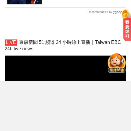
Recommended by
南部今演習不降速！今早10點手機
東森新聞 51 頻道 24 小時線上直播｜Taiwan EBC
狂響 違者最高罰15萬
24h live news
10共機、6共艦擾台！6架次越中線
侵中部西南空域
愛玩車／這輛迷你電動車超勇 拖曳
能力勝過特斯拉
南部今演習不降速！今早10點手機
狂響 違者最高罰15萬
10共機、6共艦擾台！6架次越中線
侵中部西南空域