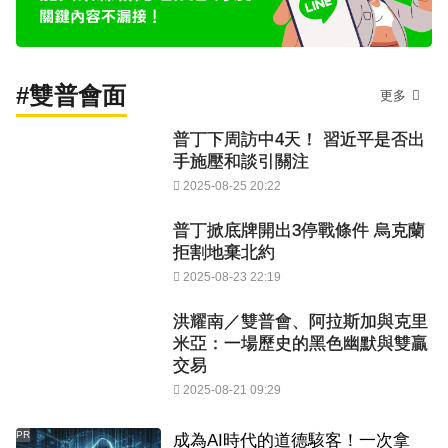
#雙普會面
更多
普丁下周訪中4天！ 習近平是否出
手施壓和談引關注
2025-08-25 20:22
普丁掀底牌開出3停戰條件 烏克蘭
拒割地棄北約
2025-08-23 22:19
洪耀南／雙普會、阿拉斯加與克里
米亞：一場歷史的黑色幽默與雙贏
交易
2025-08-21 09:29
PR
成為AI時代的道德駭客！一次拿