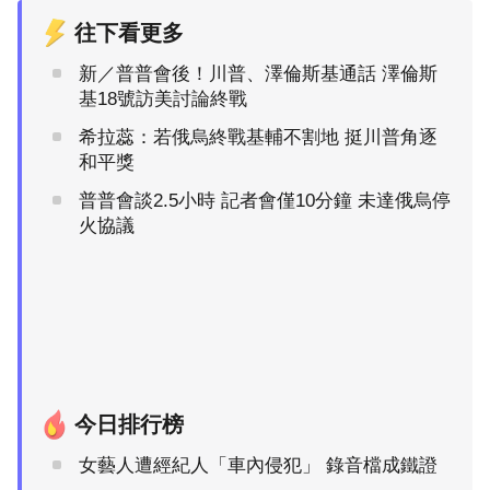
往下看更多
新／普普會後！川普、澤倫斯基通話 澤倫斯
基18號訪美討論終戰
希拉蕊：若俄烏終戰基輔不割地 挺川普角逐
和平獎
普普會談2.5小時 記者會僅10分鐘 未達俄烏停
火協議
今日排行榜
女藝人遭經紀人「車內侵犯」 錄音檔成鐵證