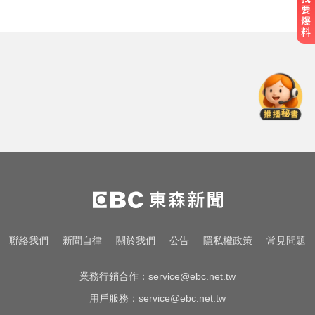
比竹科還大！馬斯克喊打造「地球
最大建築」 亮點一次看
中職／中信兄弟折損2重砲！張志
豪、許基宏動刀本季報銷
愛玩車／北極星新車 275匹馬力媲
美性能房車
比竹科還大！馬斯克喊打造「地球
最大建築」 亮點一次看
中職／中信兄弟折損2重砲！張志
聯絡我們
新聞自律
關於我們
公告
隱私權政策
常見問題
豪、許基宏動刀本季報銷
業務行銷合作：
service@ebc.net.tw
用戶服務：
service@ebc.net.tw