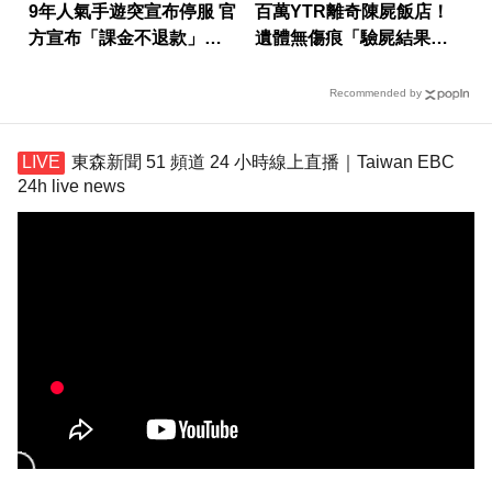
9年人氣手遊突宣布停服 官
百萬YTR離奇陳屍飯店！
方宣布「課金不退款」玩
遺體無傷痕「驗屍結果
家炸鍋
曝」
Recommended by
東森新聞 51 頻道 24 小時線上直播｜Taiwan EBC
24h live news