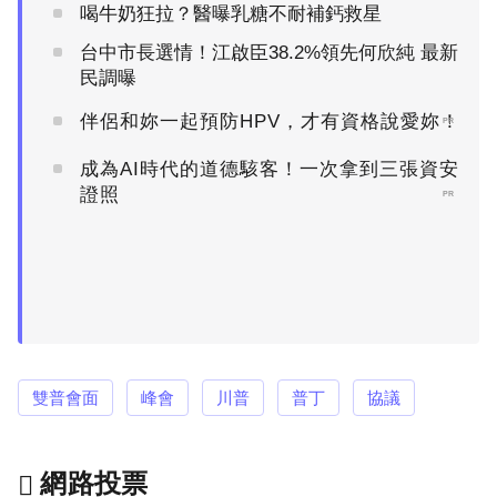
喝牛奶狂拉？醫曝乳糖不耐補鈣救星
台中市長選情！江啟臣38.2%領先何欣純 最新
民調曝
伴侶和妳一起預防HPV，才有資格說愛妳！
PR
成為AI時代的道德駭客！一次拿到三張資安
證照
PR
雙普會面
峰會
川普
普丁
協議
網路投票