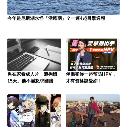
今年是尼斯湖水怪「活躍期」？一連4起目擊通報
PR
男在家看成人片「遭拘留
伴侶和妳一起預防HPV，
15天」他不滿怒求國賠
才有資格說愛妳！