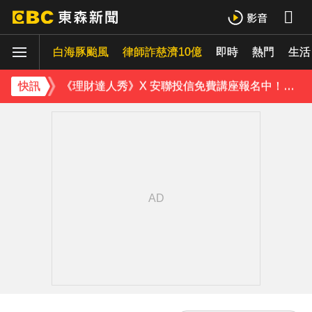
快訊／台北喜來登飯店旁 施工圍籬倒塌壓傷路人
白海豚颱風
律師詐慈濟10億
即時
熱門
生活
快訊／國家警報大響！大雷雨猛炸3縣市 警戒區域曝
《理財達人秀》X 安聯投信免費講座報名中！搶先卡位 2027
快訊
涉製毒、跨國販毒！埃及女星被判死刑
美國抗癌網紅拒安寧！家屬證實死訊 得年26歲
寬魚營收衰退 「點名王心凌、楊丞琳」網笑翻：太誠實
家長曝「小S私下為人」徹底改觀 網友洗版認證
下載東森App，隨時掌握天下大小事！
傳石崇良請辭 行政院：無相關討論