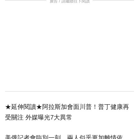
廣告 / 請繼續往下閱讀
★延伸閱讀★
阿拉斯加會面川普！普丁健康再
受關注 外媒曝光7大異常
美俄記者會臨別一刻，兩人似乎更加離情依