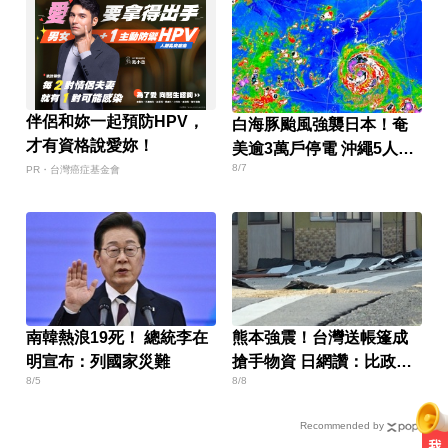
伴侶和妳一起預防HPV，
白海豚颱風強襲日本！奄
才有資格說愛妳！
美逾3萬戶停電 沖繩5人受
8/7
傷
PR・台灣癌症基金會
南韓熱浪19死！ 總統李在
熊本強震！台灣送帳篷成
明宣布：列國家災難
搶手物資 日網讚：比政府
8/5
8/8
還快
Recommended by