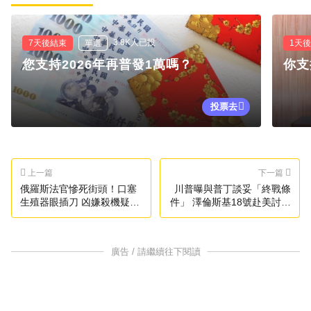
3.8K人已投
7天後結束
單選
1天
您支持2026年再普發1萬嗎？
你支
投票去
上一篇
下一篇
俄羅斯法官慘死街頭！口塞
川普曝與普丁談妥「終戰條
生殖器眼插刀 凶嫌殺機疑曝
件」 澤倫斯基18號赴美討論
光
細節
廣告 / 請繼續往下閱讀