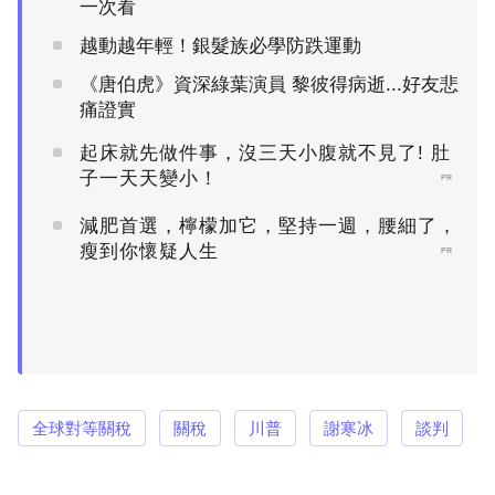
一次看
越動越年輕！銀髮族必學防跌運動
《唐伯虎》資深綠葉演員 黎彼得病逝...好友悲
痛證實
起床就先做件事，沒三天小腹就不見了! 肚
子一天天變小！
PR
減肥首選，檸檬加它，堅持一週，腰細了，
瘦到你懷疑人生
PR
全球對等關稅
關稅
川普
謝寒冰
談判