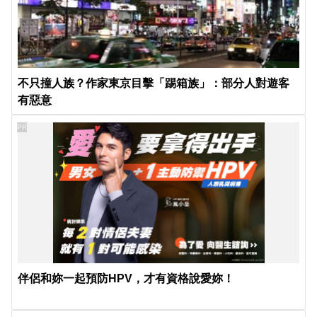
不只撞人族？作家東京目擊「踢箱族」：部分人對遊客
有惡意
PR
伴侶和妳一起預防HPV，才有資格說愛妳！