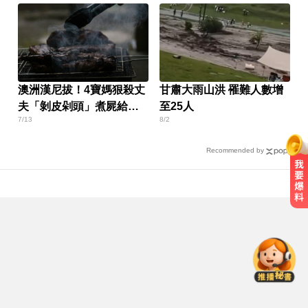
澳洲漢尼拔！4寶媽狠殺丈
甘肅大雨山洪 罹難人數增
夫「剝皮剁頭」煮屍給孩
至25人
7/13
8/2
吃
Recommended by
PLG／台籃震撼彈！林秉聖返台加
盟洋基工程
愛玩車／越野神獸將歸來 三菱
Pajero預告亮相
愛玩車／這Defender OCTA不僅猛