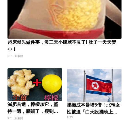
起床就先做件事，沒三天小腹就不見了! 肚子一天天變
小！
PR・新素簡
減肥首選，檸檬加它，堅
擺攤成本暴增5倍！北韓女
持一週，腰細了，瘦到你
性被迫「白天設攤晚上接
懷疑人生
7/23
客」
PR・新素簡