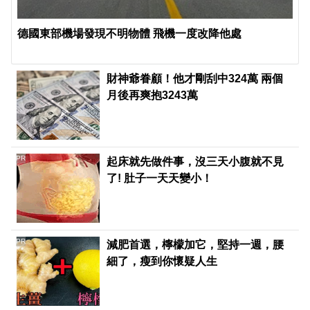
德國東部機場發現不明物體 飛機一度改降他處
財神爺眷顧！他才剛刮中324萬 兩個
月後再爽抱3243萬
PR
起床就先做件事，沒三天小腹就不見
了! 肚子一天天變小！
PR
減肥首選，檸檬加它，堅持一週，腰
細了，瘦到你懷疑人生