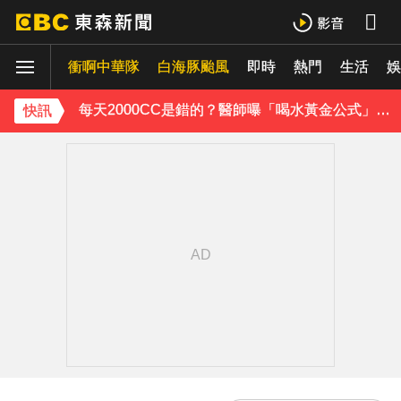
醫起看／20歲男私密處驚見「白刺顆粒」醫揭真相
衝啊中華隊
獨家／台中大馬路分隔島 驚見3隻黃牛悠哉吃草
白海豚颱風
即時
熱門
生活
娛
每天2000CC是錯的？醫師曝「喝水黃金公式」猛灌恐水中毒
快訊
愛玩車／凱旋雙車登場 660新動力更順暢
律師勾掮客誆「可買BNT疫苗」 詐慈濟10億
《理財達人秀》X 安聯投信免費講座報名中！搶先卡位 2027
《大熱門》收攤1年！吳宗憲率Lulu、陳漢典再合體：我們還是回來了
18歲帥兒離開台灣！前主播蔣雅淇忍淚嘆：最難放手的是媽媽
15年摯愛離世！唐綺陽頭七驚見「驚人畫面」感動喊：真不是蓋的