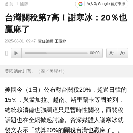
下載東森App，隨時掌握天下大小事！
首頁
國際
加入為 Google 偏好來源
台灣關稅第7高！謝寒冰：20％也
賴總統參與漢光「萬鈞計畫」！ 搭「雲豹」前進衡指所
贏麻了
2025-08-01
09:47
責任編輯 王薇婷
00:00
美國總統川普。（圖／美聯社）
美國今（1日）公布對台
關稅
20%，超過日韓的
15％，與孟加拉、越南、斯里蘭卡等國並列，
總統賴清德也強調這只是暫時性關稅，而關稅
話題也在全網掀起討論。資深媒體人
謝寒冰
就
發文表示「就算20%的關稅台灣也贏麻了」。