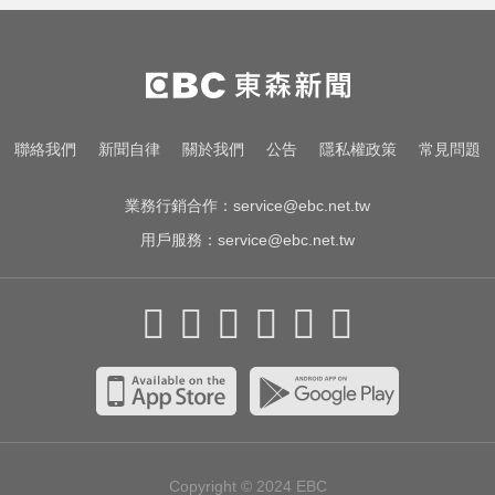
還很黑
PLG／台籃震撼彈！林秉聖返台加
盟洋基工程
愛玩車／越野神獸將歸來 三菱
聯絡我們
新聞自律
關於我們
公告
隱私權政策
常見問題
Pajero預告亮相
業務行銷合作：
service@ebc.net.tw
用戶服務：
service@ebc.net.tw
Copyright © 2024
EBC