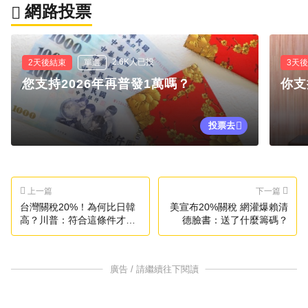
網路投票
2.6K人已投
2天後結束
單選
3天
您支持2026年再普發1萬嗎？
你支
投票去
上一篇
下一篇
台灣關稅20%！為何比日韓
美宣布20%關稅 網灌爆賴清
高？川普：符合這條件才會
德臉書：送了什麼籌碼？
降
廣告 / 請繼續往下閱讀