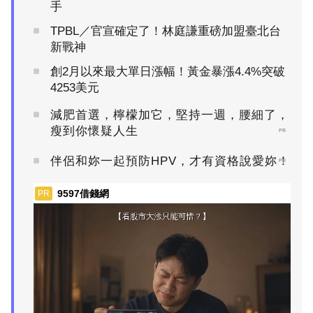
手
TPBL／官宣確定了！林庭謙重磅加盟臺北台
新戰神
創2月以來最大單日漲幅！黃金暴漲4.4%突破
4253美元
減肥首選，檸檬加它，堅持一週，腰細了，
瘦到你懷疑人生
PR
伴侶和妳一起預防HPV，才有資格說愛妳！
PR
9597借錢網
PR