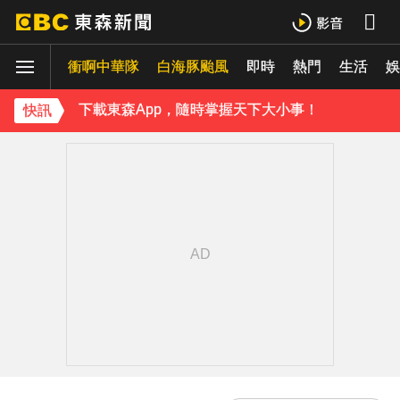
《理財達人秀》X 安聯投信免費講座報名中！搶先卡位 2027
衝啊中華隊
下載東森App，隨時掌握天下大小事！
白海豚颱風
即時
熱門
生活
娛
《理財達人秀》X 安聯投信免費講座報名中！搶先卡位 2027
快訊