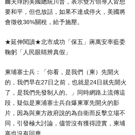
爾夫球的美國總統川普，表示雙方領導人皆想
要和平，但也放話，如果不達成停火，美國將
會徵收36%關稅，給予施壓。
★延伸閱讀★
北市成功「保五」蔣萬安率藍委
鞠躬「人民眼睛辨真假」
柬埔寨士兵：「你看，是我們（柬）先開火
的，我們早在27日之前，也就是24日就先開火
了，是我們先發制人的。」同時網路上流傳這
段，疑似是柬浦寨士兵自爆柬軍先開火的影
片，因為與柬方政府說的為自衛而反擊立場不
同，引發極大討論，儘管沒有獲得證實，柬埔
寨也沒有回應。