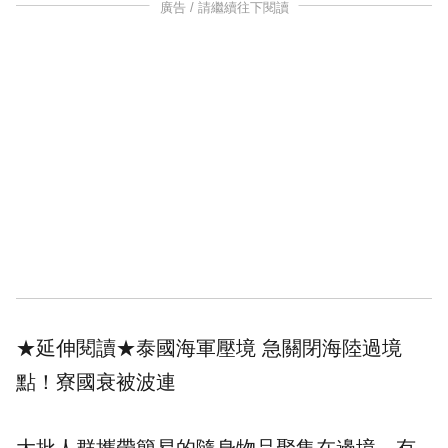
廣告 / 請繼續往下閱讀
★延伸閱讀★
泰國海軍壓境 急關閉海陸過境
點！寮國衰被波連