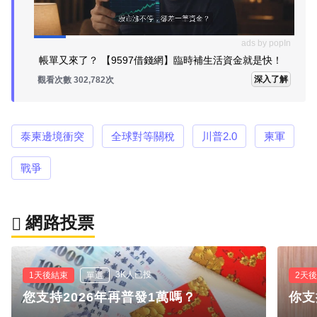
ads by popIn
帳單又來了？ 【9597借錢網】臨時補生活資金就是快！
深入了解
觀看次數 302,782次
泰柬邊境衝突
全球對等關稅
川普2.0
柬軍
戰爭
網路投票
3K人已投
1天後結束
單選
2天
您支持2026年再普發1萬嗎？
你支