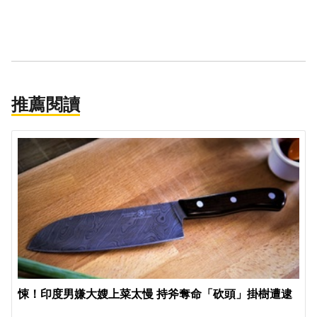
推薦閱讀
悚！印度男嫌大嫂上菜太慢 持斧奪命「砍頭」掛樹遭逮