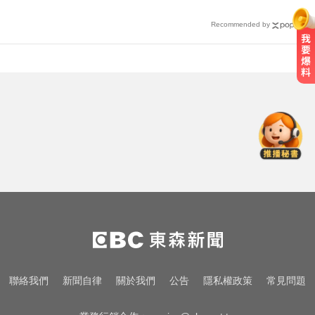
Recommended by
高雄夜班保全滑撞護欄 車停路邊
「折腰倒副駕」亡！
新北人妻曬內褲被沾「嘉明」！竟
是老公爺爺帶回房磨蹭 氣炸提告
白海豚來襲又有「颱風整備假」？
蔣：六日恐有豪雨
高雄夜班保全滑撞護欄 車停路邊
「折腰倒副駕」亡！
新北人妻曬內褲被沾「嘉明」！竟
聯絡我們
新聞自律
關於我們
公告
隱私權政策
常見問題
是老公爺爺帶回房磨蹭 氣炸提告