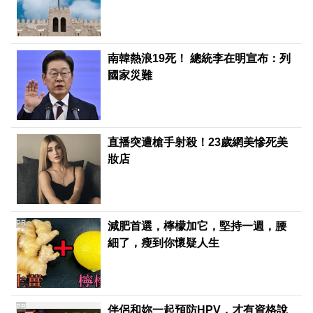
南韓熱浪19死！ 總統李在明宣布：列
國家災難
直播突遭槍手射殺！23歲網美慘死美
妝店
PR
減肥首選，檸檬加它，堅持一週，腰
細了，瘦到你懷疑人生
PR
伴侶和妳一起預防HPV，才有資格說