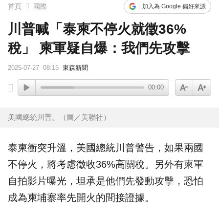
首頁
國際
加入為 Google 偏好來源
川普喊「泰柬不停火就徵36%
稅」 柬軍疑自爆：我們先攻擊
2025-07-27
08:15
東森新聞
00:00
美國總統川普。（圖／美聯社）
泰柬衝突升溫，美國總統川普警告，如果兩國
不停火，將考慮徵收36%高關稅。另外有
柬軍
自拍影片曝光，坦承是他們先發動攻擊，恐怕
成為柬埔寨率先開火的間接證據。