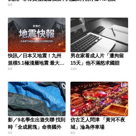
8/5
快訊／日本又地震！九州
男在家看成人片「遭拘留
規模5.1極淺層地震 最大震
15天」他不滿怒求國賠
8/6
1/20
度4級
影／9名學生出遊失聯 找到
仿古乏人問津 「黃河不夜
時「全成屍塊」命喪國外
城」淪為停車場
3/5
8/6