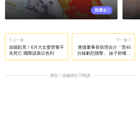
投票去
上一篇
下一篇
加薩飢荒！6月大女嬰營養不
應徵董事長助理自介「受45
良死亡 國際譴責以色列
分鐘劇烈撞擊」 妹子秒獲面
試機會
廣告 / 請繼續往下閱讀