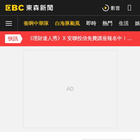
《理財達人秀》X 安聯投信免費講座報名中！搶先卡位 2027
衝啊中華隊
下載東森App，隨時掌握天下大小事！
白海豚颱風
即時
熱門
生活
娛
《理財達人秀》X 安聯投信免費講座報名中！搶先卡位 2027
快訊