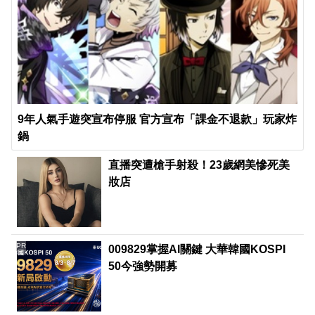
9年人氣手遊突宣布停服 官方宣布「課金不退款」玩家炸
鍋
直播突遭槍手射殺！23歲網美慘死美
妝店
PR
009829掌握AI關鍵 大華韓國KOSPI
50今強勢開募