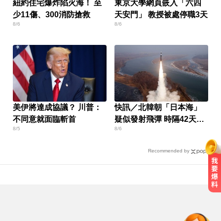
紐約住宅爆炸陷火海！ 至
東京大學網頁嵌入「六四
少11傷、300消防搶救
天安門」 教授被處停職3天
8/6
8/6
美伊將達成協議？ 川普：
快訊／北韓朝「日本海」
不同意就面臨斬首
疑似發射飛彈 時隔42天再
8/5
8/6
發射
Recommended by
漢光首日共機大舉逼近！偵獲14架
共機、9艘共艦