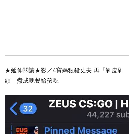
★延伸閱讀★
影／4寶媽狠殺丈夫 再「剝皮剁
頭」煮成晚餐給孩吃