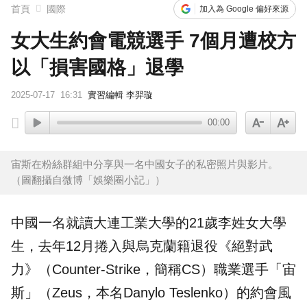
首頁
國際
加入為 Google 偏好來源
女大生約會電競選手 7個月遭校方
以「損害國格」退學
2025-07-17
16:31
實習編輯 李羿璇
00:00
宙斯在粉絲群組中分享與一名中國女子的私密照片與影片。
（圖翻攝自微博「娛樂圈小記」）
中國一名就讀大連工業
大學
的21歲李姓女大學
生，去年12月捲入與烏克蘭籍退役《絕對武
力》（Counter-Strike，簡稱CS）職業選手「宙
斯」（Zeus，本名Danylo Teslenko）的約會風