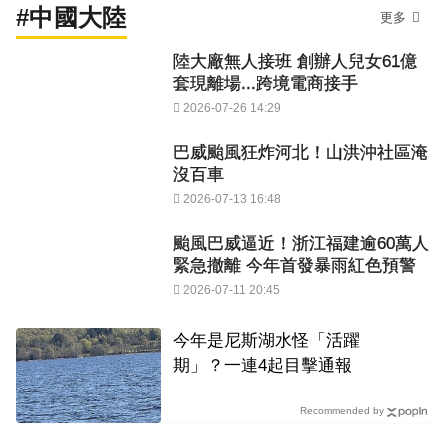
#中國大陸
更多
陸大廠無人接班 創辦人兒女61億
套現離場...跨境電商接手
2026-07-26 14:29
巴威颱風狂炸河北！山洪沖社區淹
沒百車
2026-07-13 16:48
颱風巴威逼近！浙江福建逾60萬人
緊急撤離 今年首發暴雨紅色預警
2026-07-11 20:45
今年是尼斯湖水怪「活躍
期」？一連4起目擊通報
Recommended by