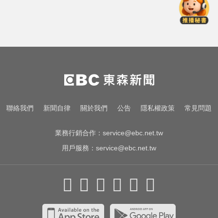
新北人妻曬內褲被沾「嘉明」！竟
是老公爺爺帶回房磨蹭 氣炸提告
兩大外送平台：城鎮韌性演習區域
暫停配送服務
漢光首日共機大舉逼近！偵獲14架
共機、9艘共艦
新北人妻曬內褲被沾「嘉明」！竟
聯絡我們
新聞自律
關於我們
公告
隱私權政策
常見問題
是老公爺爺帶回房磨蹭 氣炸提告
業務行銷合作：
service@ebc.net.tw
用戶服務：
service@ebc.net.tw