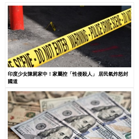
印度少女陳屍家中！家屬控「性侵殺人」 居民氣炸怒封
國道