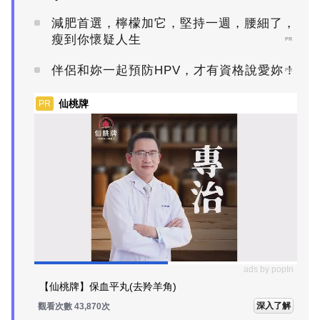
減肥首選，檸檬加它，堅持一週，腰細了，
瘦到你懷疑人生
PR
伴侶和妳一起預防HPV，才有資格說愛妳！
PR
仙桃牌
PR
ads by popIn
【仙桃牌】保血平丸(去羚羊角)
深入了解
觀看次數 43,870次