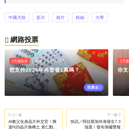
中國大陸
影片
相片
粉絲
大學
網路投票
3.1K人已投
1天後結束
單選
2天
您支持2026年再普發1萬嗎？
你支
投票去
上一篇
下一篇
AI教父化身晶片外交官！輝
快訊／阿拉斯加外海發生7.3
達H20晶片換稀土 黃仁勳成
強震！發布海嘯警報