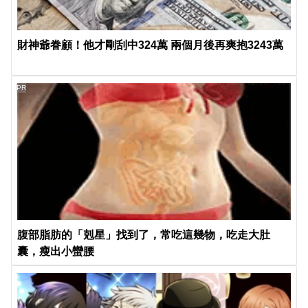
財神爺眷顧！他才剛刮中324萬 兩個月後再爽抱3243萬
PR
腹部脂肪的「剋星」找到了，常吃這幾物，吃走大肚
囊，瘦出小蠻腰