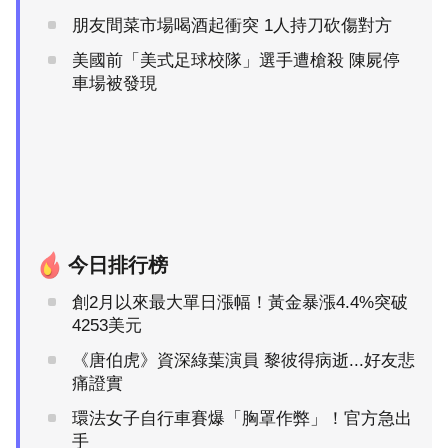
朋友間菜市場喝酒起衝突 1人持刀砍傷對方
美國前「美式足球校隊」選手遭槍殺 陳屍停
車場被發現
今日排行榜
創2月以來最大單日漲幅！黃金暴漲4.4%突破
4253美元
《唐伯虎》資深綠葉演員 黎彼得病逝...好友悲
痛證實
環法女子自行車賽爆「胸罩作弊」！官方急出
手