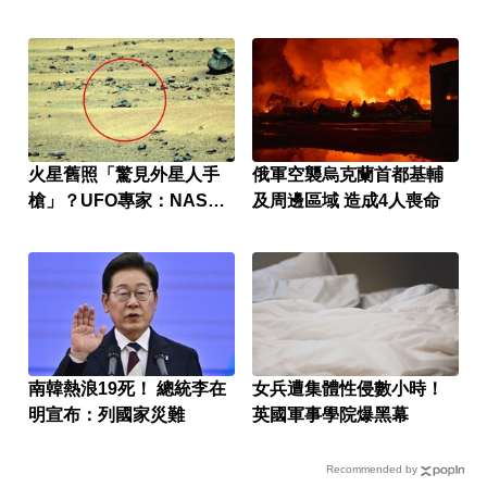
火星舊照「驚見外星人手
俄軍空襲烏克蘭首都基輔
槍」？UFO專家：NASA
及周邊區域 造成4人喪命
早知情
南韓熱浪19死！ 總統李在
女兵遭集體性侵數小時！
明宣布：列國家災難
英國軍事學院爆黑幕
Recommended by