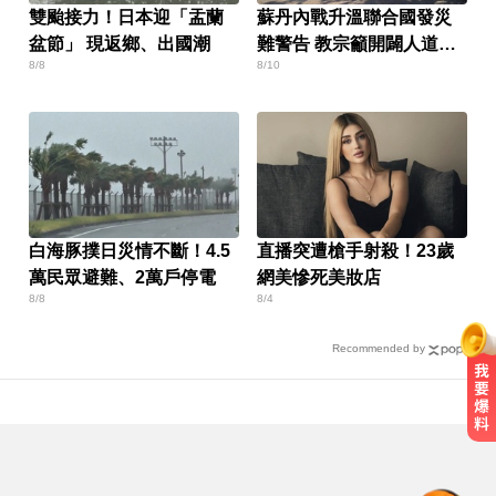
雙颱接力！日本迎「盂蘭
蘇丹內戰升溫聯合國發災
盆節」 現返鄉、出國潮
難警告 教宗籲開闢人道走
8/8
8/10
廊
白海豚撲日災情不斷！4.5
直播突遭槍手射殺！23歲
萬民眾避難、2萬戶停電
網美慘死美妝店
8/8
8/4
Recommended by
快訊／方志友、楊銘威離婚 「無法
再做情人、永遠是家人」