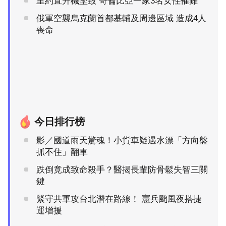
里約直升機墜毀 哥倫比亞一家3名女性罹難
俄軍空襲烏克蘭首都基輔及周邊區域 造成4人
喪命
今日排行榜
影／國道雨天驚魂！小貨車疑遇水漂「方向盤
抓不住」翻車
跌倒竟成致命殺手？醫揭長輩防骨鬆失智三關
鍵
緊守共軍攻台北潛在路線！ 憲兵颱風夜搭捷
運增援