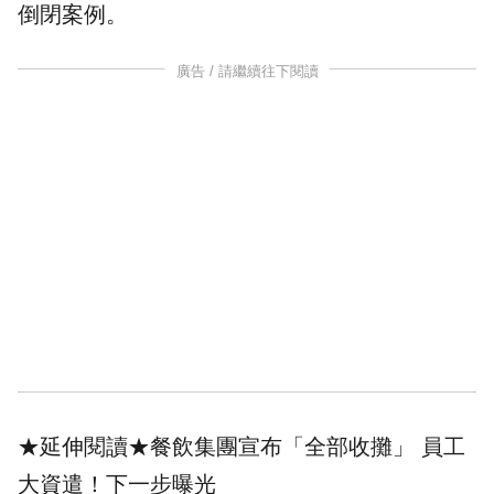
倒閉
案例。
廣告 / 請繼續往下閱讀
★延伸閱讀★
餐飲集團宣布「全部收攤」 員工
大資遣！下一步曝光