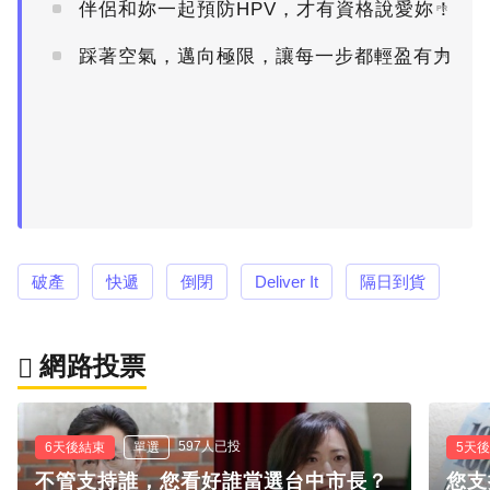
伴侶和妳一起預防HPV，才有資格說愛妳！
PR
踩著空氣，邁向極限，讓每一步都輕盈有力
PR
破產
快遞
倒閉
Deliver It
隔日到貨
網路投票
597人已投
6天後結束
單選
5天
不管支持誰，您看好誰當選台中市長？
您支