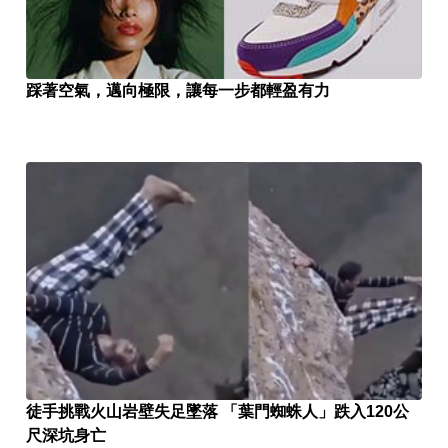
踩著空氣，邁向極限，讓每一步都輕盈有力
徒手挑戰火山岩壁失足墜落 「葉門蜘蛛人」跌入120公
尺深坑身亡