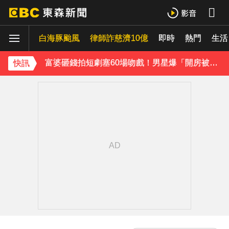
TWICE定延不續約！手寫信宣布離開JYP 簽新東家成邊佑錫師妹
玉澤演巡演首站獻給台北！加碼「自拍+簽名會」 寵粉無極限
白海豚颱風
律師詐慈濟10億
即時
熱門
生活
富婆砸錢拍短劇塞60場吻戲！男星爆「開房被包養」 親上火線揭真相
快訊
SEVENTEEN勝寬、Dino同天入伍！玟奎9月服替代役
泰男團Dragon 5男星爆死訊！騎單車離家失聯 陳屍河中驚見「20公斤重物」
女星告別9年演藝圈！轉行當計程車司機 曝收入：比演員賺更多
蔡阿嘎陷爭議！蘿拉神隱19個月首發文 遭酸「詐騙集團回歸」回應了
下載東森App，隨時掌握天下大小事！
橋上懸掛5屍體！墨西哥小鎮爆慘案 居民嘆：晚上如鬼城