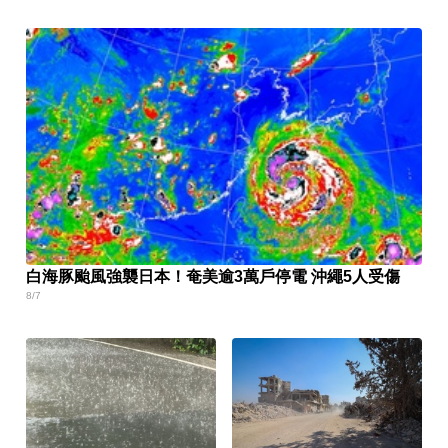
白海豚颱風強襲日本！奄美逾3萬戶停電 沖繩5人受傷
8/7