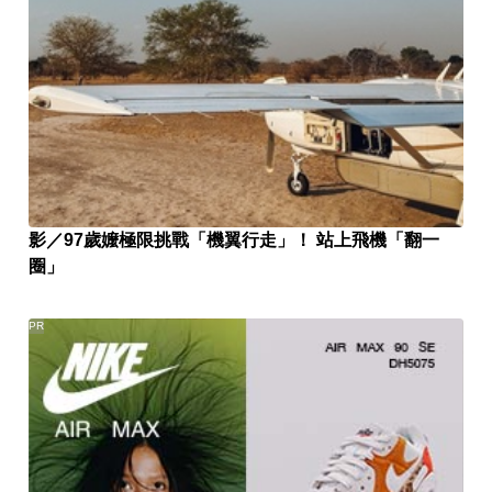
影／97歲嬤極限挑戰「機翼行走」！ 站上飛機「翻一
圈」
PR