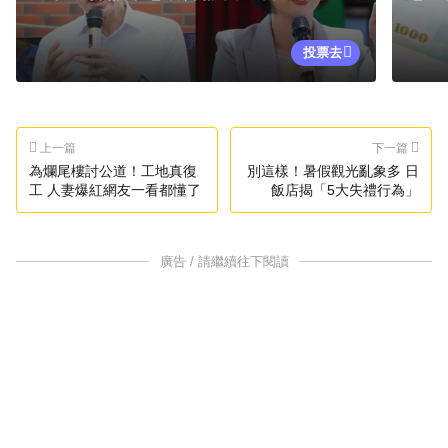
投票去
上一篇
下一篇
為爛尾樓討公道！工地真復
別這樣！暑假觀光亂象多 日
工 人妻爆紅網友一看都懂了
飯店揭「5大失禮行為」
廣告 / 請繼續往下閱讀