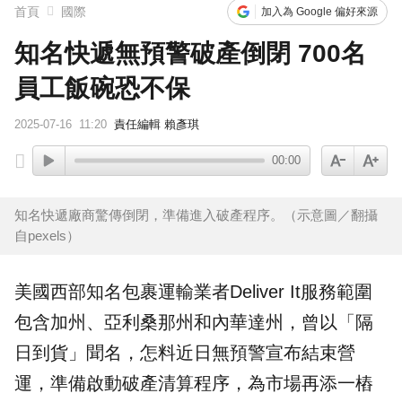
首頁
國際
加入為 Google 偏好來源
知名快遞無預警破產倒閉 700名
員工飯碗恐不保
2025-07-16
11:20
責任編輯 賴彥琪
00:00
知名快遞廠商驚傳倒閉，準備進入破產程序。（示意圖／翻攝
自pexels）
美國西部知名包裹運輸業者
Deliver It
服務範圍
包含加州、亞利桑那州和內華達州，曾以「
隔
日到貨
」聞名，怎料近日無預警宣布結束營
運，準備啟動
破產
清算程序，為市場再添一樁