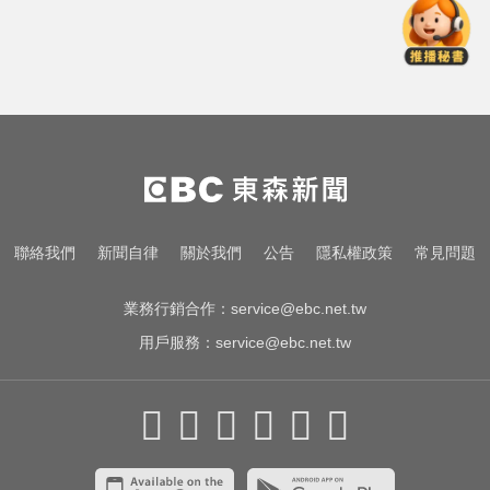
NBA／獨行俠、火箭10月登陸澳
門！所有資訊一次看
才連莊金鐘紅毯主持！夏和熙突曝
「像被卡車撞」備賽狂操滿手繭
快訊／方志友、楊銘威離婚 「無法
再做情人、永遠是家人」
NBA／獨行俠、火箭10月登陸澳
聯絡我們
新聞自律
關於我們
公告
隱私權政策
常見問題
門！所有資訊一次看
業務行銷合作：
service@ebc.net.tw
用戶服務：
service@ebc.net.tw