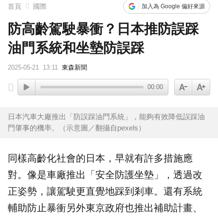
首頁
國際
加入為 Google 偏好來源
防高齡駕駛暴衝？日本推防誤踩
油門系統和坐墊防誤踩
2025-05-21
13:11
東森新聞
00:00
日本汽車大廠推出「防誤踩油門系統」，能夠有效降低誤踩油
門肇事的機率。（示意圖／翻攝自pexels）
同樣高齡化社會的
日本
，早就有許多措施應
對。像是車廠推出「
安全防護坐墊
」，透過改
正姿勢，讓駕駛更直覺地踩到
剎車
。還有系統
輔助防止暴衝另外東京政府也推出補助計畫、