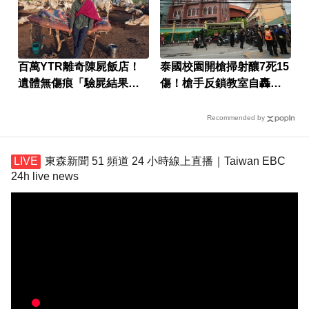
百萬YTR離奇陳屍飯店！
泰國校園開槍掃射釀7死15
遺體無傷痕「驗屍結果
傷！槍手反鎖教室自轟身
曝」
亡
Recommended by
東森新聞 51 頻道 24 小時線上直播｜Taiwan EBC
24h live news