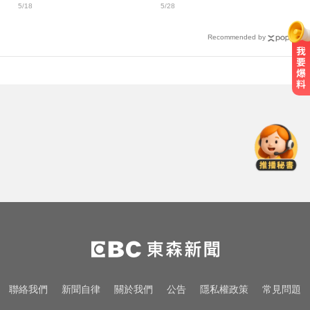
5/18
5/28
懷孕
Recommended by
「白海豚」逼近！最新暴風圈侵襲
率曝 一縣市達59％
台中恐怖車禍！婦人遭大貨車猛撞
下半身重創身亡
一變天膝蓋就發癢？李祖寧自曝半
月板變形，醫揭保骨與增肌兩大救
星！
「白海豚」逼近！最新暴風圈侵襲
率曝 一縣市達59％
台中恐怖車禍！婦人遭大貨車猛撞
聯絡我們
新聞自律
關於我們
公告
隱私權政策
常見問題
下半身重創身亡