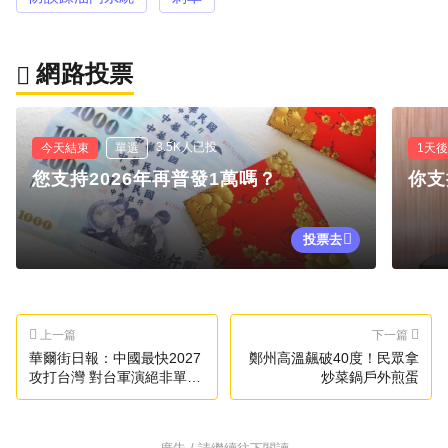
網路投票
3.5K人已投
今天結束
單選
1天
您支持2026年再普發1萬嗎？
你支
投票去
上一篇
下一篇
華爾街日報：中國最快2027
鄭州高溫飆破40度！民眾拿
攻打台灣 對台軍演絕非單純
炒菜鍋戶外煎蛋
演習