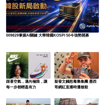
009829掌握AI關鍵 大華韓國KOSPI 50今強勢開募
PR
踩著空氣，邁向極限，讓
疑發文觸怒毒梟集團 墨西
每一步都輕盈有力
哥網紅直播時遭槍殺