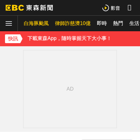
《理財達人秀》X 安聯投信免費講座報名中！搶先卡位 2027
白海豚颱風
下載東森App，隨時掌握天下大小事！
律師詐慈濟10億
即時
熱門
生活
《理財達人秀》X 安聯投信免費講座報名中！搶先卡位 2027
快訊