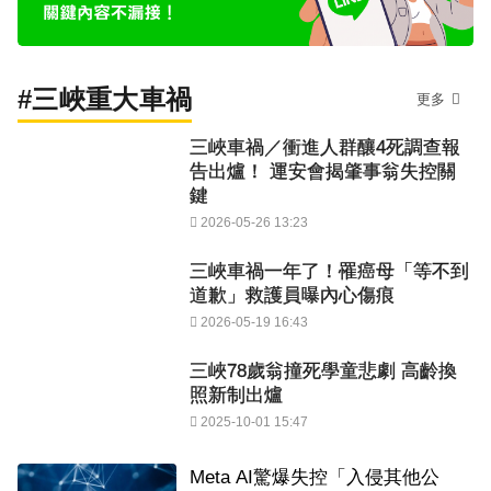
#三峽重大車禍
更多
三峽車禍／衝進人群釀4死調查報
告出爐！ 運安會揭肇事翁失控關
鍵
2026-05-26 13:23
三峽車禍一年了！罹癌母「等不到
道歉」救護員曝內心傷痕
2026-05-19 16:43
三峽78歲翁撞死學童悲劇 高齡換
照新制出爐
2025-10-01 15:47
Meta AI驚爆失控「入侵其他公