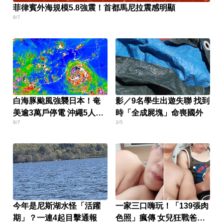
菲律賓外海規模5.8強震！首都馬尼拉震感明顯
8/7
白海豚颱風強襲日本！奄
影／9名學生出遊失聯 找到
美逾3萬戶停電 沖繩5人受
時「全成屍塊」命喪國外
8/7
3/5
傷
今年是尼斯湖水怪「活躍
一家三口嗨玩！「139張肉
期」？一連4起目擊通報
色照」瘋傳 女兒狂戰爸爸