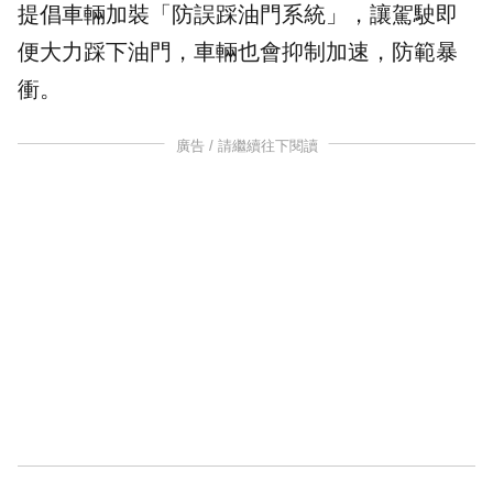
提倡車輛加裝「
防誤踩油門系統
」，讓駕駛即
便大力踩下油門，車輛也會抑制加速，防範暴
衝。
廣告 / 請繼續往下閱讀