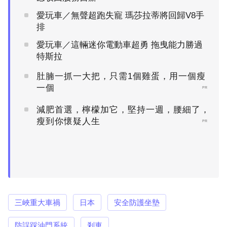
愛玩車／無聲超跑失寵 瑪莎拉蒂將回歸V8手
排
愛玩車／這輛迷你電動車超勇 拖曳能力勝過
特斯拉
肚腩一抓一大把，只需1個雞蛋，用一個瘦
一個
PR
減肥首選，檸檬加它，堅持一週，腰細了，
瘦到你懷疑人生
PR
三峽重大車禍
日本
安全防護坐墊
防誤踩油門系統
剎車