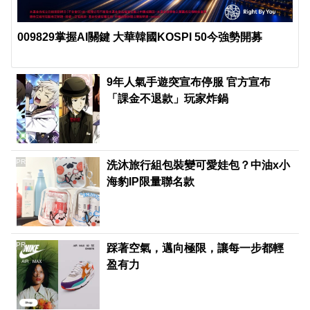
009829掌握AI關鍵 大華韓國KOSPI 50今強勢開募
9年人氣手遊突宣布停服 官方宣布
「課金不退款」玩家炸鍋
PR
洗沐旅行組包裝變可愛娃包？中油x小
海豹IP限量聯名款
PR
踩著空氣，邁向極限，讓每一步都輕
盈有力