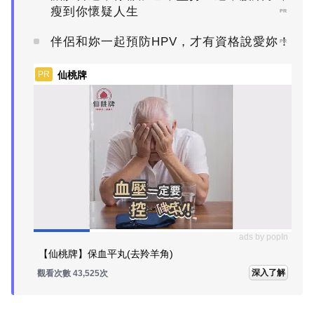
瘦到你懷疑人生
PR
伴侶和妳一起預防HPV，才有資格說愛妳！
PR
仙桃牌
PR
ads by popIn
【仙桃牌】保血平丸(去羚羊角)
深入了解
觀看次數 43,525次