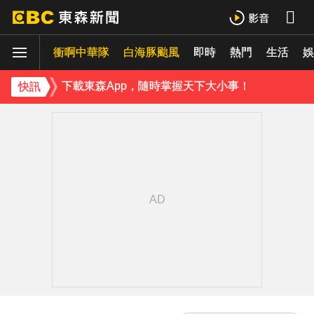
下載東森App，隨時掌握天下大小事！
衝啊中華隊
白海豚颱風
即時
熱門
生活
《理財達人秀》X 安聯投信免費講座報名中！搶先卡位 2027
娛
下載東森App，隨時掌握天下大小事！
快訊
《理財達人秀》X 安聯投信免費講座報名中！搶先卡位 2027