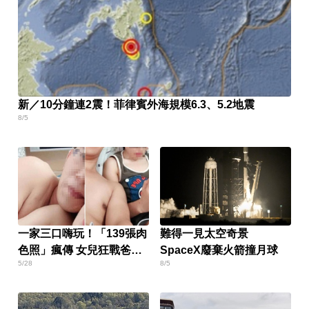
新／10分鐘連2震！菲律賓外海規模6.3、5.2地震
8/5
一家三口嗨玩！「139張肉
難得一見太空奇景
色照」瘋傳 女兒狂戰爸爸
SpaceX廢棄火箭撞月球
5/28
8/5
懷孕