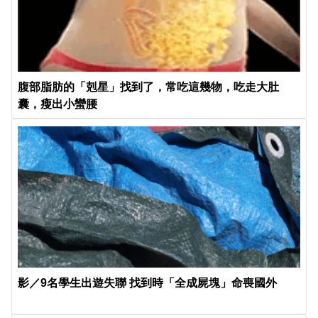
腹部脂肪的「剋星」找到了，常吃這幾物，吃走大肚
囊，瘦出小蠻腰
影／9名學生出遊失聯 找到時「全成屍塊」命喪國外