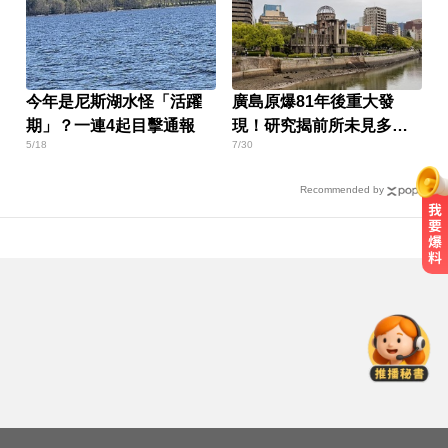
今年是尼斯湖水怪「活躍
廣島原爆81年後重大發
期」？一連4起目擊通報
現！研究揭前所未見多元
5/18
7/30
素合金
Recommended by
Google人工智慧部門高層人事大地
震 股價重挫4%
醫起看／20歲男私密處驚見「白刺
顆粒」醫揭真相
律師勾掮客誆「可買BNT疫苗」 詐
慈濟10億