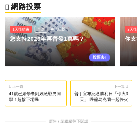
網路投票
3K人已投
1天後結束
單選
2天
您支持2026年再普發1萬嗎？
你支
投票去
上一篇
下一篇
41歲已婚學餐阿姨激戰男同
普丁宣布紀念勝利日「停火3
學！超慘下場曝
天」 呼籲烏克蘭一起停火
廣告 / 請繼續往下閱讀