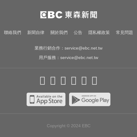
Google人工智慧部門高層人事大地
震 股價重挫4%
醫起看／20歲男私密處驚見「白刺
聯絡我們
新聞自律
關於我們
公告
隱私權政策
常見問題
顆粒」醫揭真相
業務行銷合作：
service@ebc.net.tw
用戶服務：
service@ebc.net.tw
Copyright © 2024
EBC