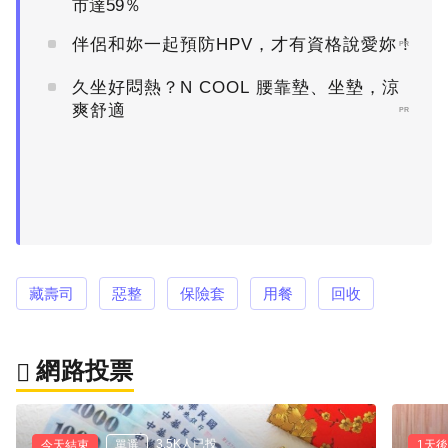
市達59％
伴侶和妳一起預防HPV，才有資格說愛妳！
PR
久坐好悶熱？N COOL 腰靠墊、坐墊，涼
爽舒適
PR
藏壽司
惡整
保險套
用餐
回收
網路投票
3.5K人已投
今天結束
單選
1天