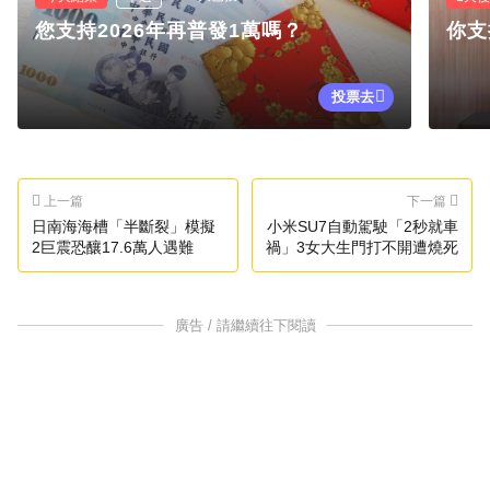
您支持2026年再普發1萬嗎？
你支
投票去
上一篇
下一篇
日南海海槽「半斷裂」模擬
小米SU7自動駕駛「2秒就車
2巨震恐釀17.6萬人遇難
禍」3女大生門打不開遭燒死
廣告 / 請繼續往下閱讀