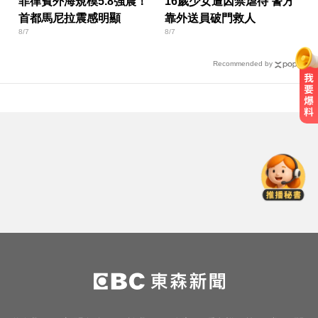
菲律賓外海規模5.8強震！
16歲少女遭囚禁虐待 警方
首都馬尼拉震感明顯
靠外送員破門救人
8/7
8/7
Recommended by
王凱過世還回棚內拍戲？製作人靈
堂喊：你殺青了
10共機、6共艦擾台！6架次越中線
侵中部西南空域
涉工程回扣驚爆貪瀆！高雄議員范
織欽遭檢調搜索偵訓
王凱過世還回棚內拍戲？製作人靈
堂喊：你殺青了