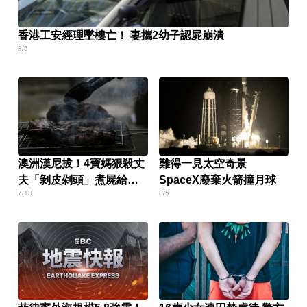
香港工安經理墜樓亡！ 妻攜2幼子認屍崩潰
8/5
澳洲漢尼拔！4寶媽狠殺丈
難得一見太空奇景
夫「剝皮剁頭」煮屍給孩
SpaceX廢棄火箭撞月球
7/13
8/5
吃