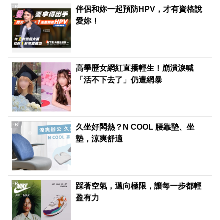
PR
伴侶和妳一起預防HPV，才有資格說
愛妳！
高學歷女網紅直播輕生！崩潰淚喊
「活不下去了」仍遭網暴
PR
久坐好悶熱？N COOL 腰靠墊、坐
墊，涼爽舒適
PR
踩著空氣，邁向極限，讓每一步都輕
盈有力