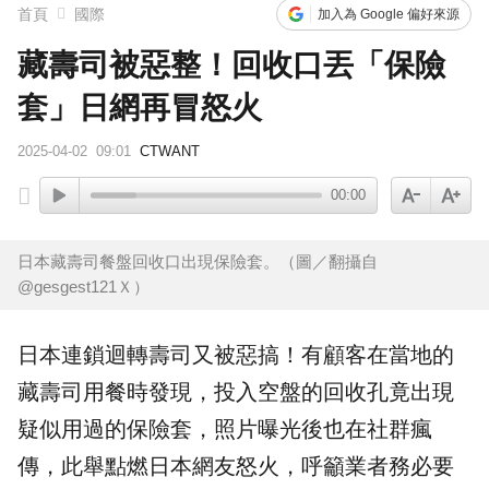
首頁
國際
加入為 Google 偏好來源
藏壽司被惡整！回收口丟「保險
套」日網再冒怒火
2025-04-02
09:01
CTWANT
00:00
日本藏壽司餐盤回收口出現保險套。（圖／翻攝自
@gesgest121Ｘ）
日本連鎖迴轉壽司又被惡搞！有顧客在當地的
藏壽司
用餐
時發現，投入空盤的
回收
孔竟出現
疑似用過的
保險套
，照片曝光後也在社群瘋
傳，此舉點燃日本網友怒火，呼籲業者務必要