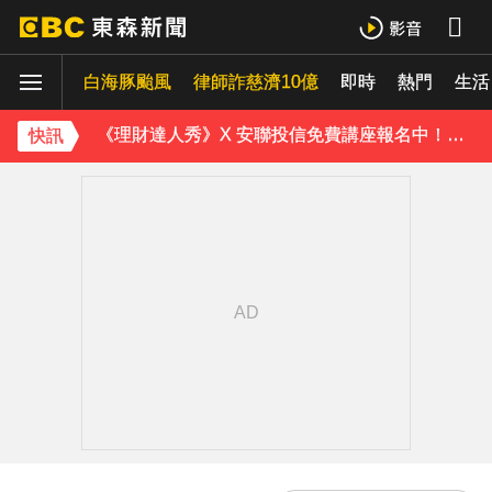
《理財達人秀》X 安聯投信免費講座報名中！搶先卡位 2027
白海豚颱風
下載東森App，隨時掌握天下大小事！
律師詐慈濟10億
即時
熱門
生活
《理財達人秀》X 安聯投信免費講座報名中！搶先卡位 2027
快訊