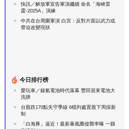
快訊／解放軍宣告軍演繼續 命名「海峽雷
霆-2025A」演練
中共在台周圍軍演 白宮：反對片面以武力或
脅迫改變現狀
今日排行榜
愛玩車／鎳氫電池時代落幕 豐田迎來電池大
洗牌
台股跌170點失守季線 6檔列處置股下周採新
制
「白海豚」逼近！最新暴風圈侵襲率曝 一縣