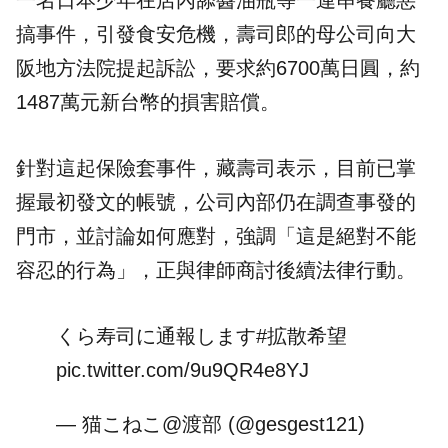
一名日本少年在店內舔醬油瓶等一連串餐廳惡
搞事件，引發食安危機，壽司郎的母公司向大
阪地方法院提起訴訟，要求約6700萬日圓，約
1487萬元新台幣的損害賠償。
針對這起保險套事件，藏壽司表示，目前已掌
握最初發文的帳號，公司內部仍在調查事發的
門市，並討論如何應對，強調「這是絕對不能
容忍的行為」，正與律師商討後續法律行動。
くら寿司に通報します
#拡散希望
pic.twitter.com/9u9QR4e8YJ
— 猫こねこ@渡部 (@gesgest121)