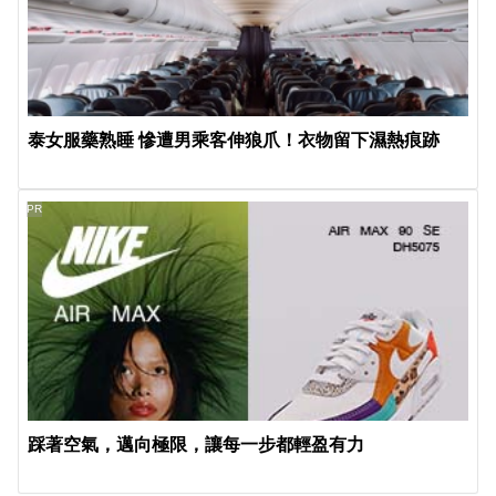
泰女服藥熟睡 慘遭男乘客伸狼爪！衣物留下濕熱痕跡
PR
踩著空氣，邁向極限，讓每一步都輕盈有力