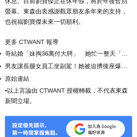
休息。目前劉寶傑正在休年假，將於年後暫別
螢幕。東森由衷感謝觀眾朋友多年來的支持，
也祝福劉寶傑未來一切順利。
更多 CTWANT 報導
哥結婚「妹掏36萬付大聘」 她忙一整天「主
桌沒留位」悲：女兒是潑出去的水
男友讓長腿女員工坐副駕！她被迫擠後座爆
氣 眾人看傻眼：一定有問題
原始連結
•以上言論由 CTWANT 授權轉載，不代表東森
新聞立場。