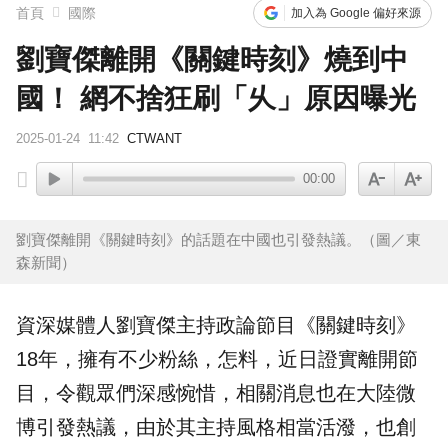
首頁
國際
加入為 Google 偏好來源
劉寶傑離開《關鍵時刻》燒到中
國！ 網不捨狂刷「乆」原因曝光
2025-01-24
11:42
CTWANT
00:00
劉寶傑離開《關鍵時刻》的話題在中國也引發熱議。（圖／東
森新聞）
資深媒體人
劉寶傑
主持政論節目《
關鍵時刻
》
18年，擁有不少粉絲，怎料，近日證實離開節
目，令觀眾們深感惋惜，相關消息也在大陸微
博引發熱議，由於其主持風格相當活潑，也創