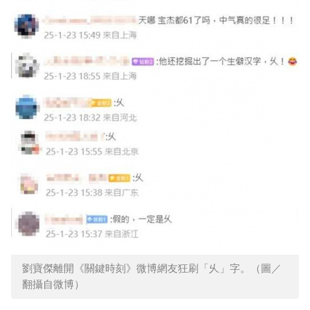
劉寶傑離開《關鍵時刻》微博網友狂刷「乆」字。（圖／
翻攝自微博）