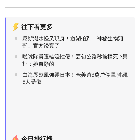
往下看更多
尼斯湖水怪又現身！遊湖拍到「神秘生物頭
部」官方證實了
啦啦隊員遭輪流性侵！丟包公路秒被撞死 3男
扯：她自願的
白海豚颱風強襲日本！奄美逾3萬戶停電 沖繩
5人受傷
今日排行榜