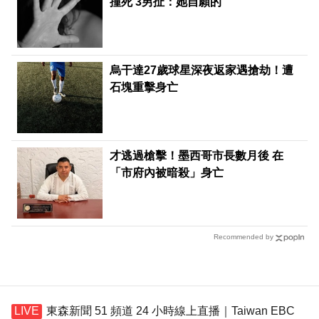
撞死 3男扯：她自願的
烏干達27歲球星深夜返家遇搶劫！遭
石塊重擊身亡
才逃過槍擊！墨西哥市長數月後 在
「市府內被暗殺」身亡
Recommended by
東森新聞 51 頻道 24 小時線上直播｜Taiwan EBC