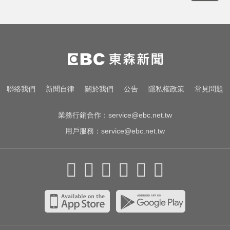
醫起看／他隱眼「連戴一週」差點
失明 醫揭防護指南
資深歌手「小秦漢」張海漢辭世享
壽68歲 好友證實噩耗
千金股跌落神壇！國巨收540元 分
聯絡我們
新聞自律
關於我們
公告
隱私權政策
常見問題
析師：只是剛開始
業務行銷合作：
service@ebc.net.tw
用戶服務：
service@ebc.net.tw