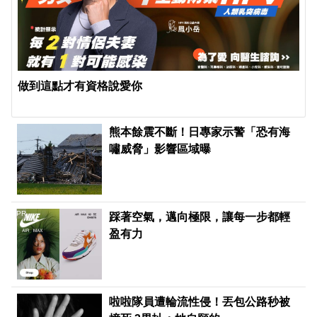
做到這點才有資格說愛你
熊本餘震不斷！日專家示警「恐有海
嘯威脅」影響區域曝
PR
踩著空氣，邁向極限，讓每一步都輕
盈有力
啦啦隊員遭輪流性侵！丟包公路秒被