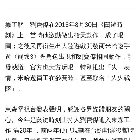
據了解，劉寶傑在2018年8月30日《關鍵時
刻》上，當時他激動做出指天動作，成了哏
圖；之後又再衍生出大陸遊戲開發商米哈遊手
遊《崩壞3》裡角色出現和劉寶傑相同動作，引
發熱議，官方也大方玩哏，特別推出「乆」表
情，米哈遊員工在參賽時，甚至取名「乆乆戰
隊」。
東森電視台發表聲明，感謝各界媒體朋友的關
心。今年是關鍵時刻主持人劉寶傑進入東森工
作 滿20年 ，前兩年便已規劃在合約期滿後暫時