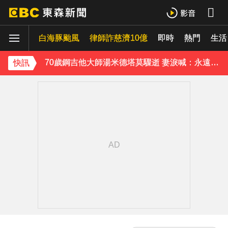
《理財達人秀》X 安聯投信免費講座報名中！搶先卡位 2027
白海豚颱風
律師詐慈濟10億
即時
熱門
生活
70歲鋼吉他大師湯米德塔莫驟逝 妻淚喊：永遠是我一生摯愛
下載東森App，隨時掌握天下大小事！
快訊
破解無數養生迷思！林慶順教授「4月意外離世」女兒悲痛證實