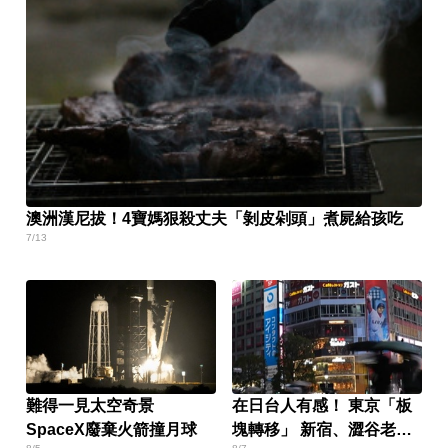
澳洲漢尼拔！4寶媽狠殺丈夫「剝皮剁頭」煮屍給孩吃
7/13
難得一見太空奇景
在日台人有感！ 東京「板
SpaceX廢棄火箭撞月球
塊轉移」 新宿、澀谷老