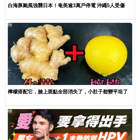
白海豚颱風強襲日本！奄美逾3萬戶停電 沖繩5人受傷
PR
檸檬搭配它，臉上斑點全部消失了，小肚子都變平坦了
PR