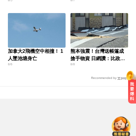
8/5
8/7
化？
加拿大2飛機空中相撞！ 1
熊本強震！台灣送帳篷成
人墜池塘身亡
搶手物資 日網讚：比政府
8/6
8/8
還快
Recommended by
資深歌手「小秦漢」張海漢辭世享
壽68歲 好友證實噩耗
千金股跌落神壇！國巨收540元 分
析師：只是剛開始