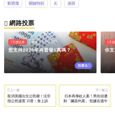
劉寶傑
關鍵時刻
乆
迷因
網路投票
3.7K人已投
7天後結束
單選
1天
您支持2026年再普發1萬嗎？
你支
投票去
上一篇
下一篇
取消美國出生公民權！法官
日本再傳砍人案！男街頭遭
指公然違憲 川普：會上訴
刺「臟器外露」 犯嫌在逃中