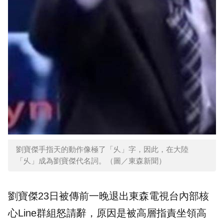
劉寶傑手指天的動作像極了「乆」字，因此，在大陸
「乆」成為劉寶傑代名詞。（圖／東森新聞）
劉寶傑23日被傳前一晚退出東森電視台內部核
心Line群組怒請辭，原因是被高層指責坐領高