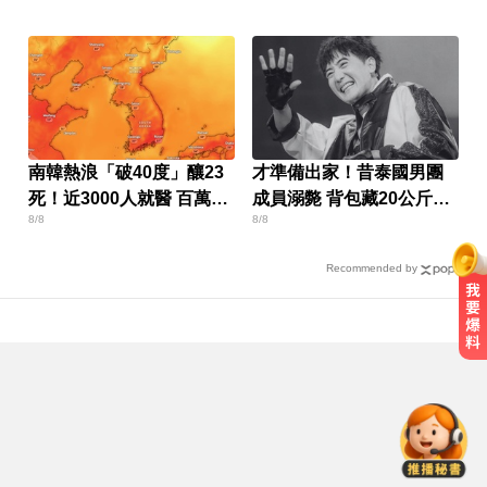
南韓熱浪「破40度」釀23
才準備出家！昔泰國男團
死！近3000人就醫 百萬家
成員溺斃 背包藏20公斤重
8/8
8/8
畜暴斃
物
Recommended by
寬魚營收衰退 「點名王心凌、楊丞
琳」網笑翻：太誠實
攏係為了晶片！「斷交19年」 哥斯
大黎加連2年來台