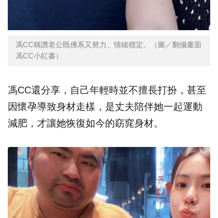
馮CC稱讚老公既佛系又努力、情緒穩定。（圖／翻攝畫面
馮CC小紅書）
馮CC還分享，自己年輕時並不擅長打扮，甚至
因懷孕導致身材走樣，是丈夫陪伴她一起運動
減肥，才讓她恢復如今的窈窕身材。