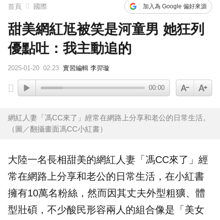
首頁
國際
加入為 Google 偏好來源
甜美網紅尪被笑是河童男 她狂列
優點吐：我主動追的
2025-01-20
02:23
實習編輯 李羿璇
00:00
網紅人妻「馮CC來了」經常在網路上分享和老公的日常生活。
（圖／翻攝畫面馮CC小紅書）
大陸一名長相甜美的
網紅
人妻「馮CC來了」經
常在網路上分享和
老公
的日常生活，在小紅書
擁有10萬名粉絲，然而因其丈夫外型粗獷、體
型壯碩，不少酸民形容兩人的組合像是「美女