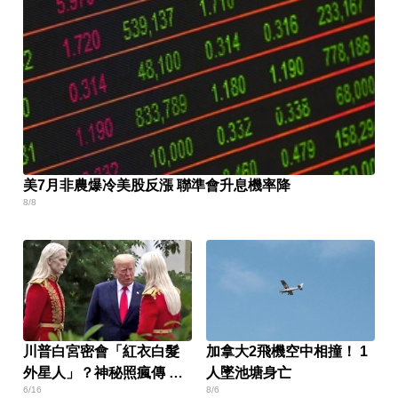
美7月非農爆冷美股反漲 聯準會升息機率降
8/8
川普白宮密會「紅衣白髮
加拿大2飛機空中相撞！ 1
外星人」？神秘照瘋傳 真
人墜池塘身亡
6/16
8/6
相曝光了