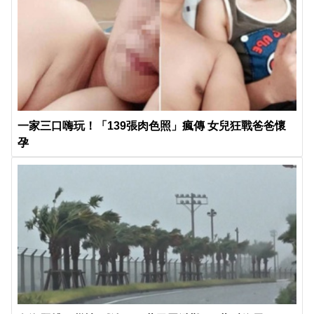
一家三口嗨玩！「139張肉色照」瘋傳 女兒狂戰爸爸懷
孕