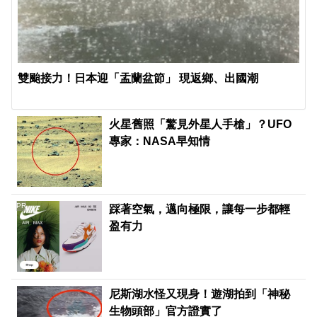
雙颱接力！日本迎「盂蘭盆節」 現返鄉、出國潮
火星舊照「驚見外星人手槍」？UFO
專家：NASA早知情
PR
踩著空氣，邁向極限，讓每一步都輕
盈有力
尼斯湖水怪又現身！遊湖拍到「神秘
生物頭部」官方證實了