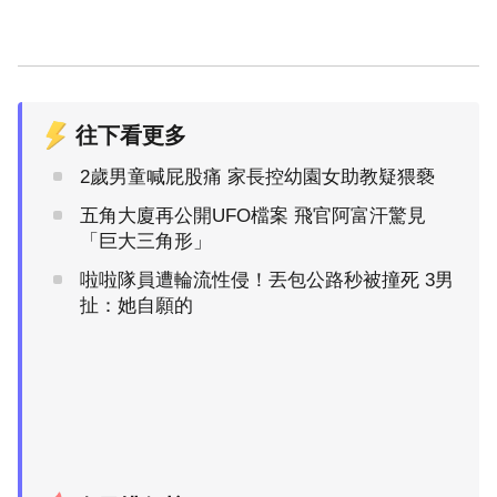
往下看更多
2歲男童喊屁股痛 家長控幼園女助教疑猥褻
五角大廈再公開UFO檔案 飛官阿富汗驚見
「巨大三角形」
啦啦隊員遭輪流性侵！丟包公路秒被撞死 3男
扯：她自願的