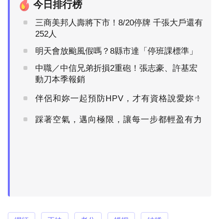
今日排行榜
三商美邦人壽將下市！8/20停牌 千張大戶還有
252人
明天會放颱風假嗎？8縣市達「停班課標準」
中職／中信兄弟折損2重砲！張志豪、許基宏
動刀本季報銷
伴侶和妳一起預防HPV，才有資格說愛妳！
PR
踩著空氣，邁向極限，讓每一步都輕盈有力
PR