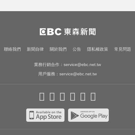
北市恐有10級強陣風 蔣萬安坐鎮災
害應變中心
寬魚營收衰退 「點名王心凌、楊丞
琳」網笑翻：太誠實
攏係為了晶片！「斷交19年」 哥斯
聯絡我們
新聞自律
關於我們
公告
隱私權政策
常見問題
大黎加連2年來台
業務行銷合作：
service@ebc.net.tw
用戶服務：
service@ebc.net.tw