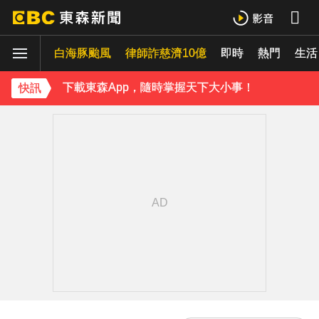
《理財達人秀》X 安聯投信免費講座報名中！搶先卡位 2027
白海豚颱風
下載東森App，隨時掌握天下大小事！
律師詐慈濟10億
即時
熱門
生活
快訊／國家警報狂響！3縣市「巨浪告警」14區快撤離沿岸
快訊