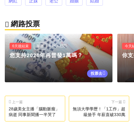
網紅
正妹
老公
婚姻
結婚
網路投票
4.3K人已投
6天後結束
單選
今天
您支持2026年再普發1萬嗎？
你支
投票去
上一篇
下一篇
28歲美女主播「腦動脈瘤」
無須大學學歷！「1工作」超
病逝 同事新聞播一半哭了
級搶手 年薪直破330萬