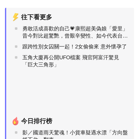
往下看更多
勇敢活成喜歡的自己💗康熙超美偽娘「愛里」
昔今對比超驚艷，曾艱辛變性、如今代表台灣
跨性別選美
跟跨性別女囚關一起！2女偷偷來 意外懷孕了
五角大廈再公開UFO檔案 飛官阿富汗驚見
「巨大三角形」
今日排行榜
影／國道雨天驚魂！小貨車疑遇水漂「方向盤