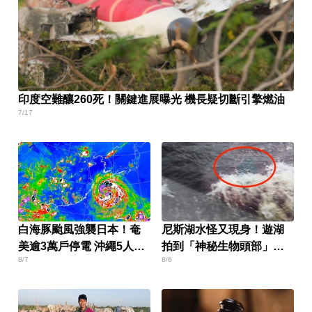
印度空難釀260死！關鍵進展曝光 機長疑切斷引擎燃油
7/17
白海豚颱風強襲日本！奄
尼斯湖水怪又現身！遊湖
美逾3萬戶停電 沖繩5人受
拍到「神秘生物頭部」官
8/7
8/6
傷
方證實了