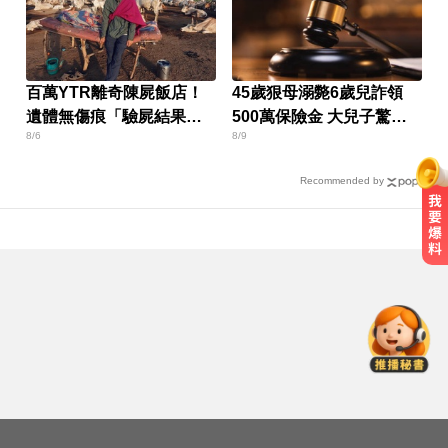
百萬YTR離奇陳屍飯店！
45歲狠母溺斃6歲兒詐領
遺體無傷痕「驗屍結果
500萬保險金 大兒子驚
8/6
8/9
曝」
吐：媽想害死我
Recommended by
睡前3個壞習慣最傷腎！醫警告：嚴
重恐洗腎
她砸錢演女主「60場吻戲狂伸舌」
男星硬撐拍完...慘下架
那斯達克啟動「全球交易時間」 美
股每日最長交易23小時