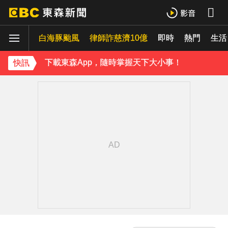
胡瓜挑戰韓團爆紅「震胸舞」！賣力狂震笑翻全場 慘被虧：是在震肚子？
白海豚颱風
下載東森App，隨時掌握天下大小事！
律師詐慈濟10億
即時
熱門
生活
胡瓜挑戰韓團爆紅「震胸舞」！賣力狂震笑翻全場 慘被虧：是在震肚子？
快訊