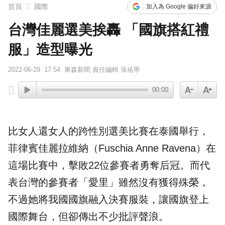
首頁
國際
加入為 Google 偏好來源
台灣佳麗選美挨轟 「國旗搭紅禮
服」造型曝光
2022-06-28
17:54
東森新聞 責任編輯 張祐寧
00:00
比女人還女人的
跨性別
選美
比賽
在泰國舉行，
菲律賓佳麗拉維納（Fuschia Anne Ravena）在
這場比賽中，擊敗22位參賽者勇奪后冠。而代
表台灣的參賽者「
愛里
」雖然沒有獲得殊榮，
不過她將我國
國旗
融入決賽服裝，讓國旗登上
國際舞台，但卻傳出不少批評聲浪。