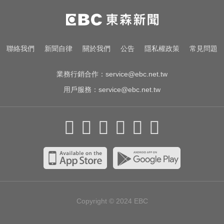
睡前3個壞習慣最傷腎！醫警告：嚴
重恐洗腎
她砸錢演女主「60場吻戲狂伸舌」
聯絡我們
新聞自律
關於我們
公告
隱私權政策
常見問題
男星硬撐拍完...慘下架
業務行銷合作：
service@ebc.net.tw
用戶服務：
service@ebc.net.tw
Copyright © 2024
EBC