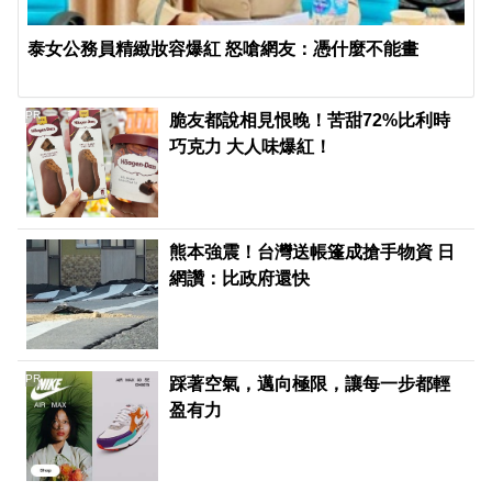
泰女公務員精緻妝容爆紅 怒嗆網友：憑什麼不能畫
PR
脆友都說相見恨晚！苦甜72%比利時
巧克力 大人味爆紅！
熊本強震！台灣送帳篷成搶手物資 日
網讚：比政府還快
PR
踩著空氣，邁向極限，讓每一步都輕
盈有力