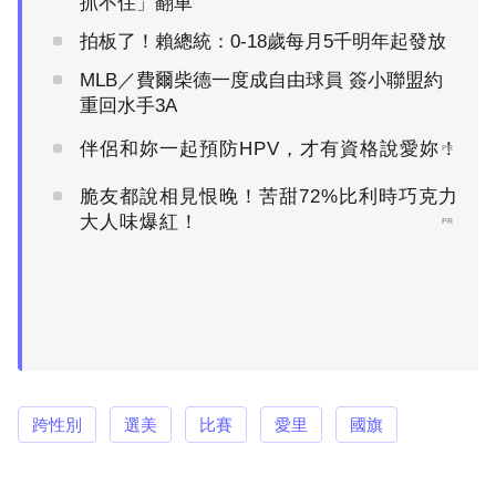
抓不住」翻車
拍板了！賴總統：0-18歲每月5千明年起發放
MLB／費爾柴德一度成自由球員 簽小聯盟約
重回水手3A
伴侶和妳一起預防HPV，才有資格說愛妳！
PR
脆友都說相見恨晚！苦甜72%比利時巧克力
大人味爆紅！
PR
跨性別
選美
比賽
愛里
國旗