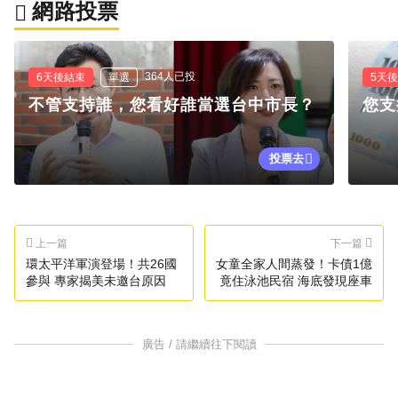
網路投票
364人已投
6天後結束
單選
5天
不管支持誰，您看好誰當選台中市長？
您支
投票去
上一篇
下一篇
環太平洋軍演登場！共26國
女童全家人間蒸發！卡債1億
參與 專家揭美未邀台原因
竟住泳池民宿 海底發現座車
廣告 / 請繼續往下閱讀