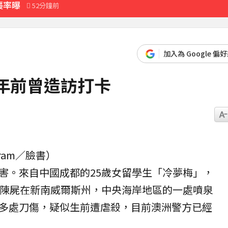
襲率曝
52分鐘前
先卡位 2027
加入為 Google 偏
育旅遊
年前曾造訪打卡
27分鐘前
agram／臉書）
害
。來自中國成都的25歲女留學生「冷夢梅」，
現陳屍在新南威爾斯州，中央海岸地區的一處噴泉
多處刀傷，疑似生前遭
虐殺
，目前澳洲警方已經