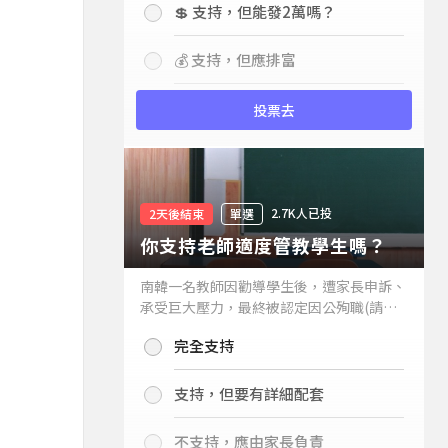
💲 支持，但能發2萬嗎？
💰 支持，但應排富
投票去
2.7K人已投
2天後結束
單選
你支持老師適度管教學生嗎？
南韓一名教師因勸導學生後，遭家長申訴、
承受巨大壓力，最終被認定因公殉職(請見
下列新聞)，引發外界關注教師教權。請問
完全支持
你支持老師適度管教學生嗎？
支持，但要有詳細配套
質
不支持，應由家長負責