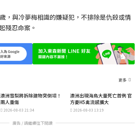
7歲，與冷夢梅相識的嫌疑犯，不排除是仇殺或情
起殘忍命案。
更多
澳洲雪梨將拆除建物突倒塌！
澳洲出現海鳥大量死亡首例 官
兩人重傷
方憂H5禽流感擴大
2026-08-03 21:34
2026-08-03 13:19
廣告 / 請繼續往下閱讀