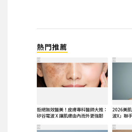
熱門推薦
PR
PR
拒絕無效醫美！皮膚專科醫師大推：
2026
矽谷電波 X 讓肌膚由內而外更強韌
波X」聯
PR
PR