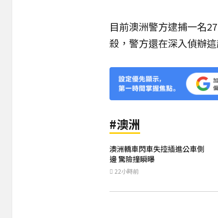
目前澳洲警方逮捕一名2
殺，警方還在深入偵辦這
#澳洲
澳洲轎車閃車失控插進公車側
邊 驚險撞瞬曝
22小時前