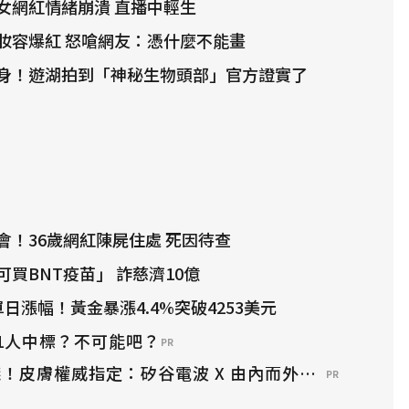
女網紅情緒崩潰 直播中輕生
妝容爆紅 怒嗆網友：憑什麼不能畫
身！遊湖拍到「神秘生物頭部」官方證實了
會！36歲網紅陳屍住處 死因待查
買BNT疫苗」 詐慈濟10億
日漲幅！黃金暴漲4.4%突破4253美元
1人中標？不可能吧？
PR
！皮膚權威指定：矽谷電波 X 由內而外養出逆齡好膚
PR