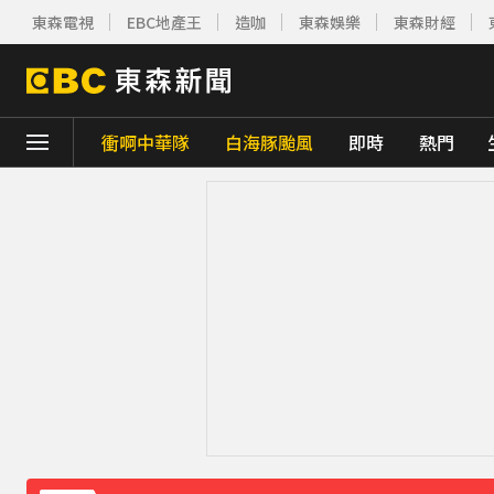
東森電視
EBC地產王
造咖
東森娛樂
東森財經
衝啊中華隊
白海豚颱風
即時
熱門
下載東森App，隨時掌握天下大小事！
川普簽署行政命令！限縮出生公民權並禁生
別驚慌！今14:30分發「演習預告」訊息 下
白海豚外圍雲系發威！7縣市大雨特報 警戒