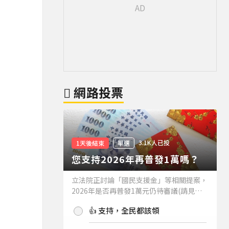
網路投票
3.1K人已投
1天後結束
單選
您支持2026年再普發1萬嗎？
立法院正討論「國民支援金」等相關提案，
2026年是否再普發1萬元仍待審議(請見下
方新聞)。如果2026年再普發1萬元，你支
👍 支持，全民都該領
持嗎？