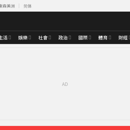
東森美洲
简体
生活
娛樂
社會
政治
國際
體育
財經
育旅遊
27分鐘前
週正式登場
39分鐘前
範圍一次看
46分鐘前