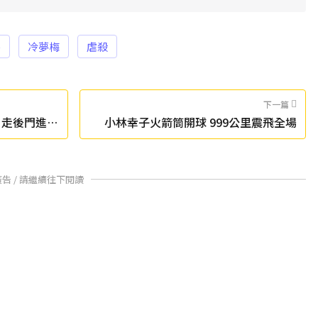
害
冷夢梅
虐殺
下一篇
」走後門進會
​小林幸子火箭筒開球 999公里震飛全場
廣告 / 請繼續往下閱讀