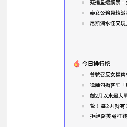
疑追星遭網暴！
泰女公務員精緻
尼斯湖水怪又現
今日排行榜
曾號召反女權集
律師勾掮客誆「可
創2月以來最大單
驚！每2男就有
拒絕醫美冤枉錢