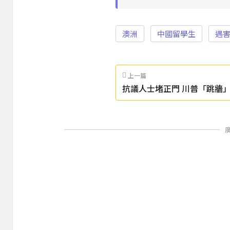
澳洲
中國留學生
遇
上一篇
抗議人士堵正門 川普「跳牆
場