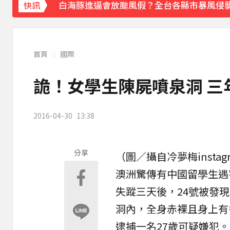
白海豚進逼會放颱風假？全台各縣市暴風侵
快訊
《理財達人秀》X 安聯投信免費講座報名中！搶
下載東森App，隨時掌握天下大小事！
首頁
國際
川普簽署行政命令！限縮出生公民權並禁生
詭！女學生陳屍噴泉洞 三
2016-04-30
13:38
分享
（圖／攝自
冷夢梅
inst
澳洲
驚傳有
中國留學生
遇
失蹤三天後，24號被發
洞內，全身赤裸且身上有
逮捕一名27歲可疑嫌犯。