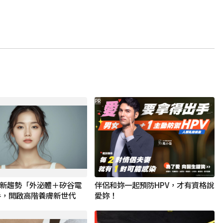
PR
美肌新趨勢「外泌體＋矽谷電
伴侶和妳一起預防HPV，才有資格說
手，開啟高階養膚新世代
愛妳！