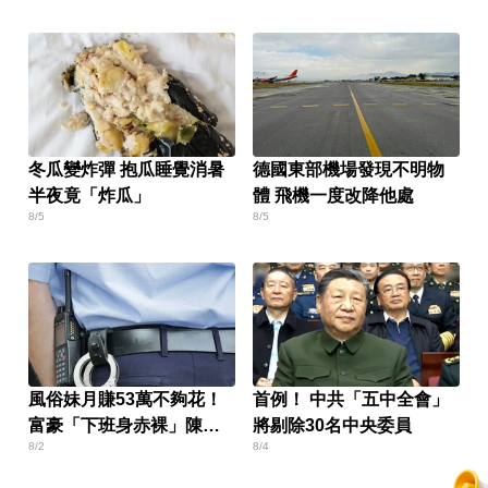
冬瓜變炸彈 抱瓜睡覺消暑
德國東部機場發現不明物
半夜竟「炸瓜」
體 飛機一度改降他處
8/5
8/5
風俗妹月賺53萬不夠花！
首例！ 中共「五中全會」
富豪「下班身赤裸」陳屍
將剔除30名中央委員
8/2
8/4
湖邊