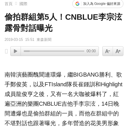
首頁
國際
加入為 Google 偏好來源
偷拍群組第5人！CNBLUE李宗泫
露骨對話曝光
2019-03-15
15:51
東森新聞
00:00
南韓演藝圈醜聞連環爆，繼BIGBANG勝利、歌
手鄭俊英，以及FTIsland隊長崔鍾訓和Highlight
成員龍俊亨之後，又有一名大咖被爆料了，紅
遍亞洲的樂團CNBLUE吉他手
李宗泫
，14日晚
間遭爆也是
偷拍
群組的一員，而他在群組中的
不堪
對話
也跟著曝光，多年營造的花美男形象