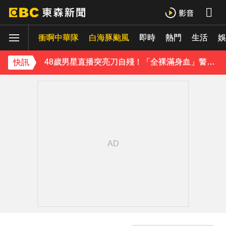
今年首例本土傷寒！中部7旬婦發燒腹瀉 無國內外旅遊史
衝啊中華隊
白海豚颱風
即時
熱門
生活
《理財達人秀》X 安聯投信免費講座報名中！搶先卡位 2027
娛
48歲男星直播突亮刀自殘！「全裸滿身血」警急破門 家屬發聲曝現況
快訊
遭前夫割頸脅迫！「兇版李毓芬」陷養套殺慘賠2000萬 2度遇感情詐騙
停更1個月全面復工！蔡阿嘎甩抄襲爭議「開拍新企劃」二伯IG也更新
下載東森App，隨時掌握天下大小事！
新北割頸案近3年！受害少年姓名解禁公開 父心碎發聲