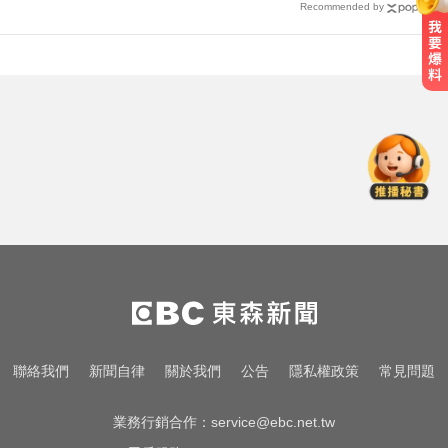
Recommended by
愛玩車／採對開車門 Genesis GV90
將登場
淑麗氣象／白海豚路徑變了！最快
明海警 未來一週降雨熱區曝
漢光首日共機大舉逼近！偵獲14架
共機、9艘共艦
愛玩車／採對開車門 Genesis GV90
將登場
淑麗氣象／白海豚路徑變了！最快
聯絡我們
新聞自律
關於我們
公告
隱私權政策
常見問題
明海警 未來一週降雨熱區曝
業務行銷合作：
service@ebc.net.tw