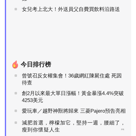
女兒考上北大！外送員父自費買飲料沿路送
今日排行榜
曾號召反女權集會！36歲網紅陳屍住處 死因
待查
創2月以來最大單日漲幅！黃金暴漲4.4%突破
4253美元
愛玩車／越野神獸將歸來 三菱Pajero預告亮相
減肥首選，檸檬加它，堅持一週，腰細了，
瘦到你懷疑人生
PR