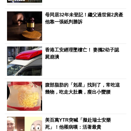
母同居32年未登記！繼父過世留2房產
他靠一張紙判勝訴
香港工安經理墜樓亡！ 妻攜2幼子認
屍崩潰
PR
腹部脂肪的「剋星」找到了，常吃這
幾物，吃走大肚囊，瘦出小蠻腰
美百萬YTR突喊「擬赴瑞士安樂
死」！他罹病嘆：活著最貴