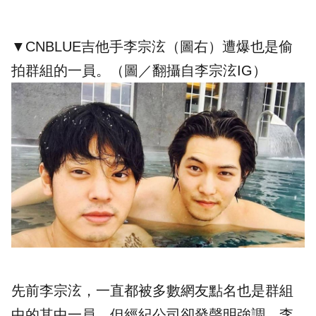
▼CNBLUE吉他手李宗泫（圖右）遭爆也是偷
拍群組的一員。（圖／翻攝自
李宗泫IG
）
先前李宗泫，一直都被多數網友點名也是群組
中的其中一員，但經紀公司卻發聲明強調，李