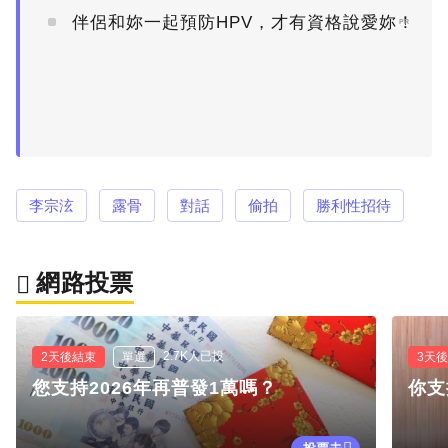
伴侶和妳一起預防HPV，才有資格說愛妳！
PR
李宗泫
露骨
對話
偷拍
勝利性招待
網路投票
2.7K人已投
2天後結束
單選
3天
您支持2026年再普發1萬嗎？
你支