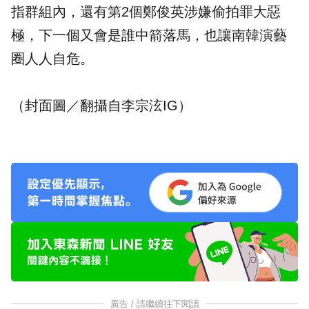
指群組內，還有第2個鄭俊英涉嫌偷拍罪大惡
極，下一個又會是誰中箭落馬，也讓南韓演藝
圈人人自危。
（封面圖／翻攝自
李宗泫IG
）
廣告 / 請繼續往下閱讀