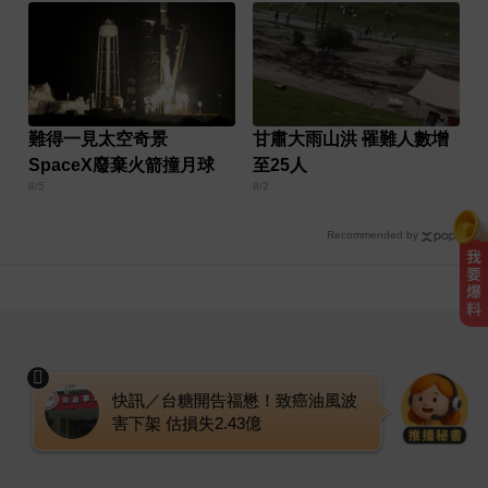
難得一見太空奇景
甘肅大雨山洪 罹難人數增
SpaceX廢棄火箭撞月球
至25人
8/5
8/2
Recommended by
愛玩車／採對開車門 Genesis GV90
將登場
快訊／台糖開告福懋！致癌油風波
害下架 估損失2.43億
Google人工智慧部門高層人事大地