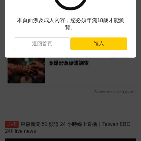
路透：伊朗警告波灣國家 美再動武恐
本頁面涉及成人內容，您必須年滿18歲才能瀏
危及區域能源設施
覽。
進入
返回首頁
姊妹同心嫁1夫！3女喊「不想分開」
竟爆涉童婚遭調查
Recommended by
東森新聞 51 頻道 24 小時線上直播｜Taiwan EBC
24h live news