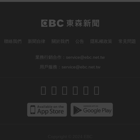
震 股價重挫4%
愛玩車／採對開車門 Genesis GV90
將登場
快訊／台糖開告福懋！致癌油風波
聯絡我們
新聞自律
關於我們
公告
隱私權政策
常見問題
害下架 估損失2.43億
業務行銷合作：
service@ebc.net.tw
用戶服務：
service@ebc.net.tw
Copyright © 2024
EBC