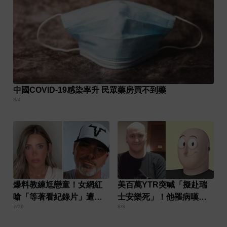
中國COVID-19感染率升 民眾藥房買不到藥
8/4
爆料教練尪戀童！女網紅
美百萬YTR突喊「擬赴瑞
嗆「等著看紀錄片」遭槍
士安樂死」！他罹病嘆：
7/26
8/3
殺
活著最貴