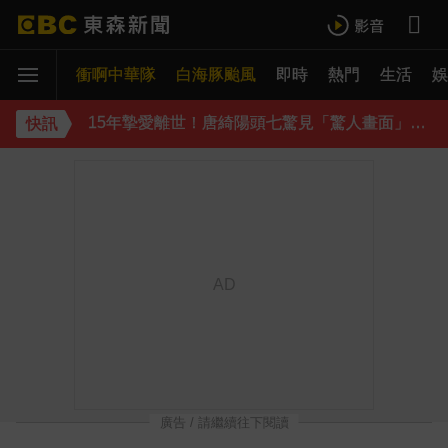
台灣讀1科系「後悔率」高達56% 過來人吐心聲
衝啊中華隊
白海豚颱風
即時
熱門
生活
《理財達人秀》X 安聯投信免費講座報名中！搶先卡位 2027
娛
15年摯愛離世！唐綺陽頭七驚見「驚人畫面」感動喊：真不是蓋的
快訊
下載東森App，隨時掌握天下大小事！
律師勾掮客誆「可買BNT疫苗」 詐慈濟10億
廣告 / 請繼續往下閱讀