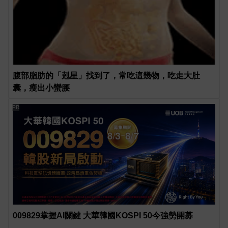
腹部脂肪的「剋星」找到了，常吃這幾物，吃走大肚
囊，瘦出小蠻腰
PR
009829掌握AI關鍵 大華韓國KOSPI 50今強勢開募