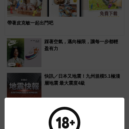
帶著皮克敏一起出門吧
PR
踩著空氣，邁向極限，讓每一步都輕
盈有力
快訊／日本又地震！九州規模5.1極淺
層地震 最大震度4級
冬瓜變炸彈 抱瓜睡覺消暑半夜竟「炸
瓜」