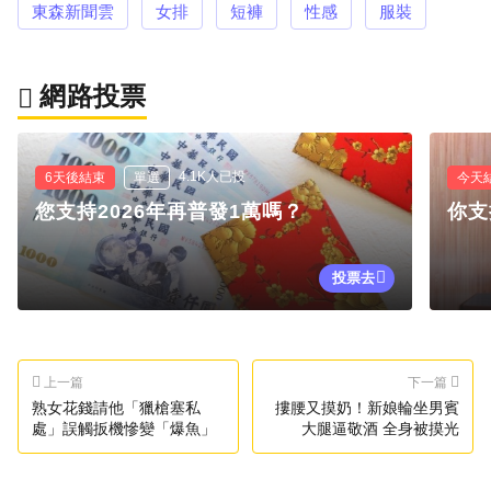
東森新聞雲
女排
短褲
性感
服裝
網路投票
4.1K人已投
6天後結束
單選
今天
您支持2026年再普發1萬嗎？
你支
投票去
上一篇
下一篇
熟女花錢請他「獵槍塞私
摟腰又摸奶！新娘輪坐男賓
處」誤觸扳機慘變「爆魚」
大腿逼敬酒 全身被摸光