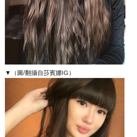
▼（圖/翻攝自莎賓娜IG）