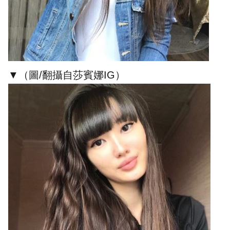
▼（圖/翻攝自莎賓娜IG）