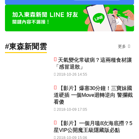
#東森新聞雲
更多
天氣變化常破病？這兩種食材讓
「感冒退散」
2018-10-26 14:55
【影片】爆塞30分鐘！三寶妹國
道硬插 一個Move迴轉逆向 警攔截
看傻
2018-10-09 17:05
【影片】一個月嗑8次海底撈？5
星VIP公開魔王級隱藏版必點
2018-10-09 15:06