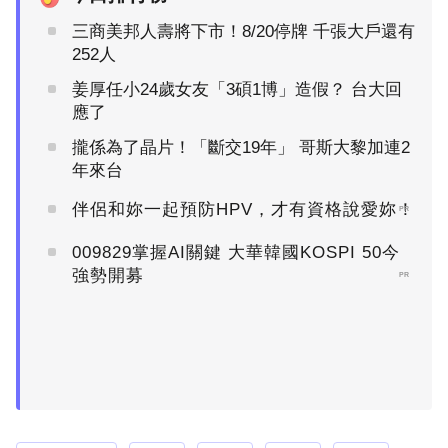
三商美邦人壽將下市！8/20停牌 千張大戶還有
252人
姜厚任小24歲女友「3碩1博」造假？ 台大回
應了
攏係為了晶片！「斷交19年」 哥斯大黎加連2
年來台
伴侶和妳一起預防HPV，才有資格說愛妳！
PR
009829掌握AI關鍵 大華韓國KOSPI 50今
強勢開募
PR