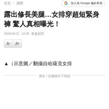
首頁
國際
加入為 Google 偏好來源
露出修長美腿…女排穿超短緊身
褲 驚人真相曝光！
2018-04-21
14:45
東森新聞
▲（示意圖／翻攝自哈薩克
女排
廣告 / 請繼續往下閱讀