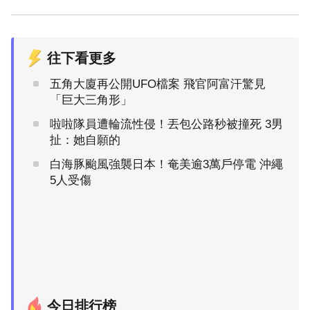
往下看更多
五角大廈再公開UFO檔案 飛官阿富汗驚見
「巨大三角形」
啦啦隊員遭輪流性侵！丟包公路秒被撞死 3男
扯：她自願的
白海豚颱風強襲日本！奄美逾3萬戶停電 沖繩
5人受傷
今日排行榜