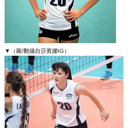
▼（圖/翻攝自莎賓娜IG）