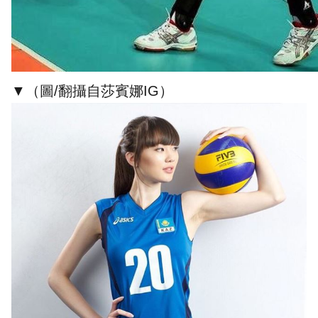
▼（圖/翻攝自莎賓娜IG）