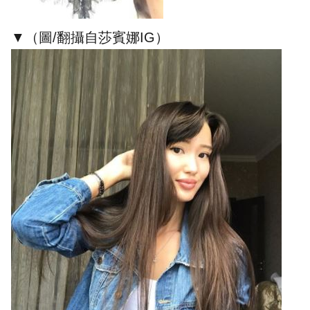
▼（圖/翻攝自莎賓娜IG）