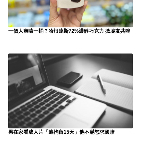
一個人爽嗑一桶？哈根達斯72%濃醇巧克力 掀脆友共鳴
男在家看成人片「遭拘留15天」他不滿怒求國賠