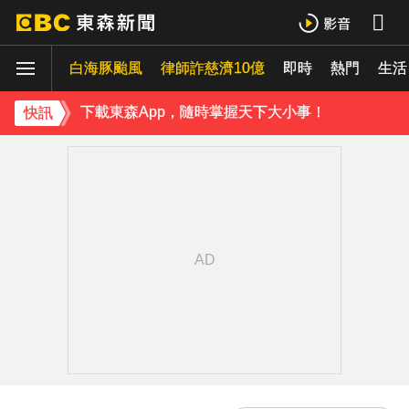
《理財達人秀》X 安聯投信免費講座報名中！搶先卡位 2027
白海豚颱風
下載東森App，隨時掌握天下大小事！
律師詐慈濟10億
即時
熱門
生活
《理財達人秀》X 安聯投信免費講座報名中！搶先卡位 2027
快訊