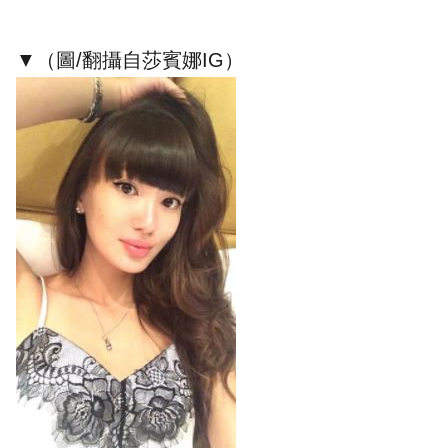
▼（圖/翻攝自莎賓娜IG）