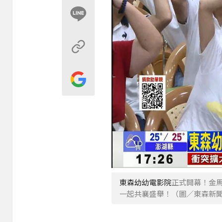
東森幼幼電影院
正式開幕！金
一起共襄盛舉！（圖／東森新