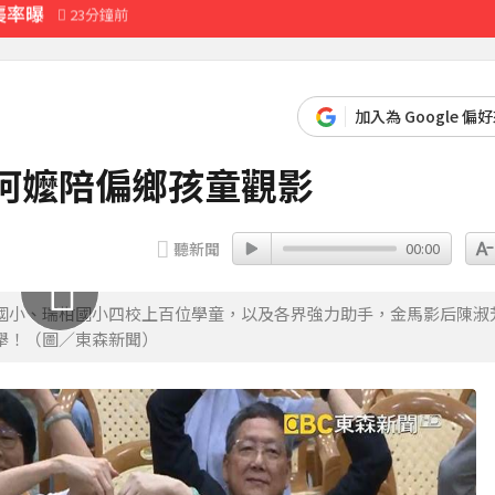
襲率曝
23分鐘前
先卡位 2027
加入為 Google 偏
育旅遊
阿嬤陪偏鄉孩童觀影
聽新聞
00:00
國小、瑞柑國小四校上百位學童，以及各界強力助手，金馬影后陳淑
舉！（圖／東森新聞）