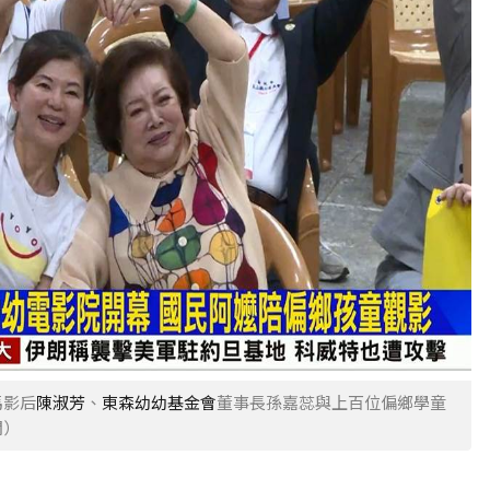
馬影后
陳淑芳
、
東森幼幼基金會
董事長孫嘉蕊與上百位偏鄉學童
聞）