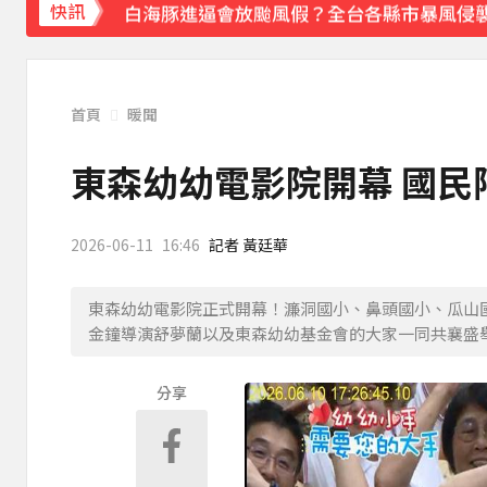
白海豚進逼會放颱風假？全台各縣市暴風侵
快訊
《理財達人秀》X 安聯投信免費講座報名中！搶
下載東森App，隨時掌握天下大小事！
首頁
暖聞
川普簽署行政命令！限縮出生公民權並禁生
東森幼幼電影院開幕 國民
2026-06-11
16:46
記者 黃廷華
東森幼幼電影院正式開幕！濂洞國小、鼻頭國小、瓜山
金鐘導演舒夢蘭以及東森幼幼基金會的大家一同共襄盛
分享