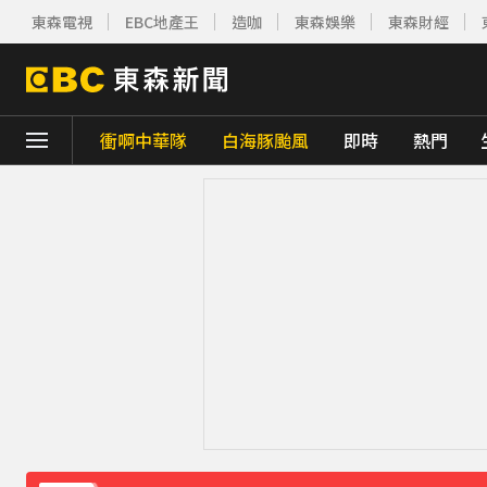
東森電視
EBC地產王
造咖
東森娛樂
東森財經
衝啊中華隊
白海豚颱風
即時
熱門
下載東森App，隨時掌握天下大小事！
川普簽署行政命令！限縮出生公民權並禁生
別驚慌！今14:30分發「演習預告」訊息 下
白海豚外圍雲系發威！7縣市大雨特報 警戒