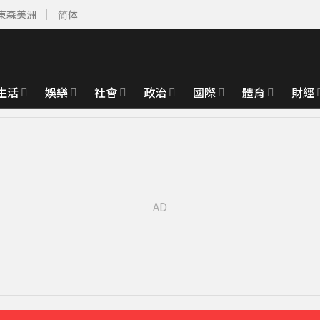
東森美洲
简体
生活
娛樂
社會
政治
國際
體育
財經
育旅遊
週正式登場
10分鐘前
範圍一次看
17分鐘前