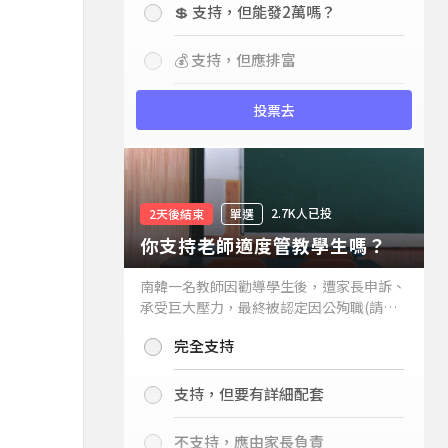
💲 支持，但能發2萬嗎？
💰 支持，但應排富
投票去
2.7K人已投
2天後結束
單選
你支持老師適度管教學生嗎？
南韓一名教師因勸導學生後，遭家長申訴、
承受巨大壓力，最終被認定因公殉職(請見
下列新聞)，引發外界關注教師教權。請問
完全支持
你支持老師適度管教學生嗎？
支持，但要有詳細配套
不支持，應由家長負責