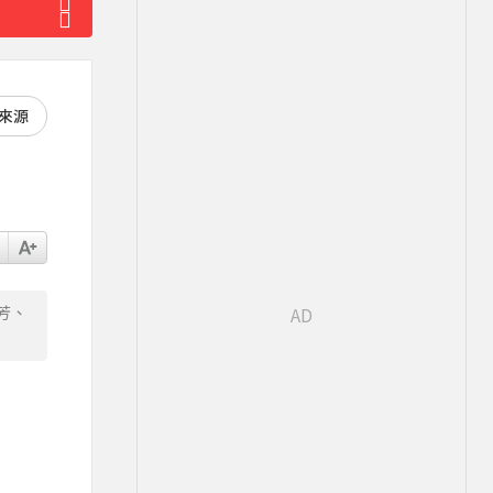
好來源
芳、