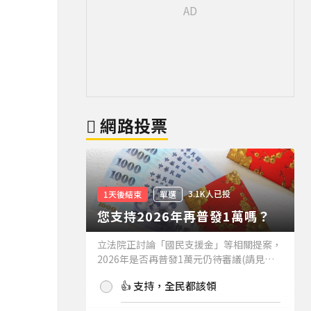
網路投票
3.1K人已投
1天後結束
單選
您支持2026年再普發1萬嗎？
立法院正討論「國民支援金」等相關提案，
2026年是否再普發1萬元仍待審議(請見下
方新聞)。如果2026年再普發1萬元，你支
👍 支持，全民都該領
持嗎？