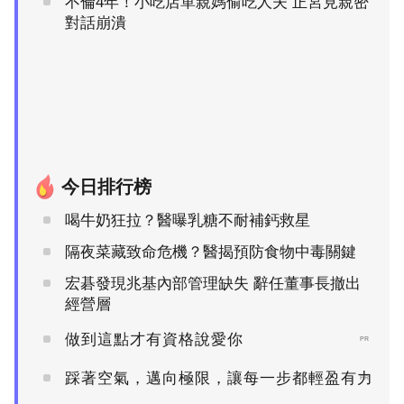
不倫4年！小吃店單親媽偷吃人夫 正宮見親密
對話崩潰
今日排行榜
喝牛奶狂拉？醫曝乳糖不耐補鈣救星
隔夜菜藏致命危機？醫揭預防食物中毒關鍵
宏碁發現兆基內部管理缺失 辭任董事長撤出
經營層
做到這點才有資格說愛你
PR
踩著空氣，邁向極限，讓每一步都輕盈有力
PR