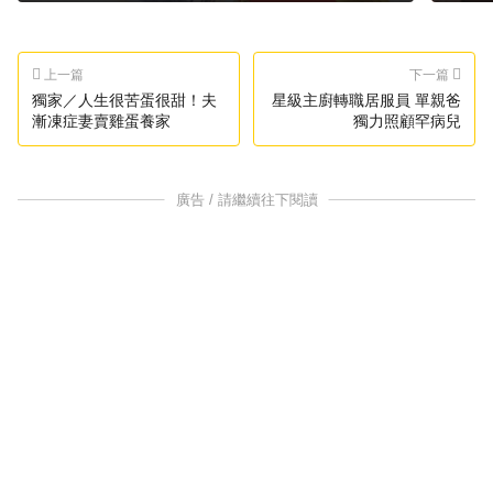
上一篇
下一篇
獨家／人生很苦蛋很甜！夫
星級主廚轉職居服員 單親爸
漸凍症妻賣雞蛋養家
獨力照顧罕病兒
廣告 / 請繼續往下閱讀