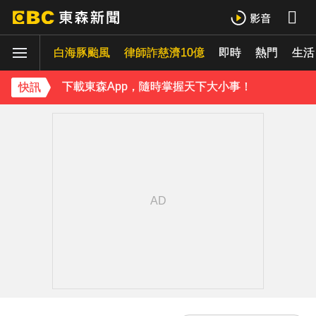
油價繼續凍漲！下週汽油、柴油維持不調整
白海豚颱風
律師詐慈濟10億
即時
熱門
《理財達人秀》X 安聯投信免費講座報名中！搶先卡位 2027
生活
下載東森App，隨時掌握天下大小事！
快訊
今晚回家注意！台中清水今夜「送肉粽」路線跨彰化4鄉鎮