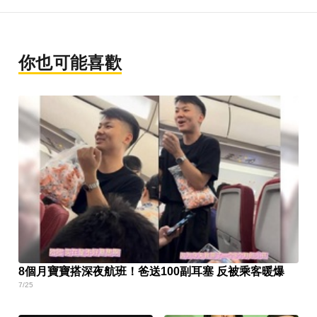
你也可能喜歡
8個月寶寶搭深夜航班！爸送100副耳塞 反被乘客暖爆
7/25