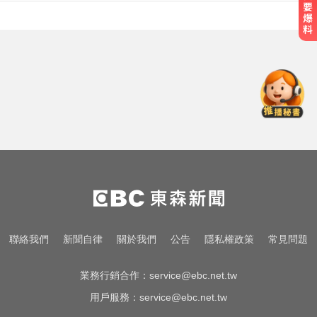
NBA／灰熊前鋒克拉克死因出爐 法
醫認定毒品意外
愛玩車／北極星新車 275匹馬力媲
美性能房車
高雄恐怖車禍！電動車失控連撞13
車 車頭嚴重變形
NBA／灰熊前鋒克拉克死因出爐 法
醫認定毒品意外
愛玩車／北極星新車 275匹馬力媲
聯絡我們
新聞自律
關於我們
公告
隱私權政策
常見問題
美性能房車
業務行銷合作：
service@ebc.net.tw
用戶服務：
service@ebc.net.tw