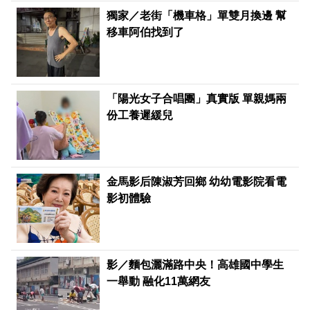
獨家／老街「機車格」單雙月換邊 幫
移車阿伯找到了
「陽光女子合唱團」真實版 單親媽兩
份工養遲緩兒
金馬影后陳淑芳回鄉 幼幼電影院看電
影初體驗
影／麵包灑滿路中央！高雄國中學生
一舉動 融化11萬網友