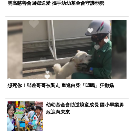
雲高慈善會回鄉送愛 攜手幼幼基金會守護弱勢
想死你！郵差哥哥被調走 重逢白柴「凹嗚」狂撒嬌
幼幼基金會助逆境童成長 國小畢業勇
敢迎向未來