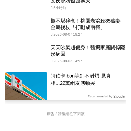
父夜赴殯儀館聊天
5小時前
疑不堪碎念！桃園老翁殺85歲妻
金屬拐杖「打斷成兩截」
2026-08-07 18:27
天天吵架超傷身！醫揭家庭關係隱
形病因
2026-08-03 14:57
阿伯卡ibon等到不耐煩 見真
相...22萬網友感動哭
Recommended by
廣告 / 請繼續往下閱讀