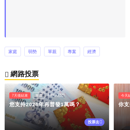
家庭
弱勢
單親
專案
經濟
網路投票
3.8K人已投
7天後結束
單選
今天
您支持2026年再普發1萬嗎？
你支
投票去