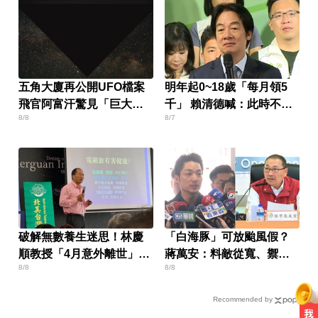
五角大廈再公開UFO檔案
明年起0~18歲「每月領5
飛官阿富汗驚見「巨大三
千」 賴清德喊：此時不生
8/8
8/7
角形」
待何時
破解無數養生迷思！林慶
「白海豚」可放颱風假？
順教授「4月意外離世」女
蔣萬安：料敵從寬、禦敵
8/8
8/8
兒悲痛證實
從嚴
Recommended by