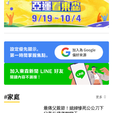
#家庭
更多
最痛父親節！媳婦慘死公公刀下