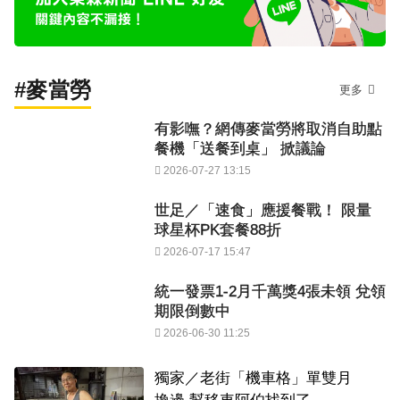
#麥當勞
更多
有影嘸？網傳麥當勞將取消自助點
餐機「送餐到桌」 掀議論
2026-07-27 13:15
世足／「速食」應援餐戰！ 限量
球星杯PK套餐88折
2026-07-17 15:47
統一發票1-2月千萬獎4張未領 兌領
期限倒數中
2026-06-30 11:25
獨家／老街「機車格」單雙月