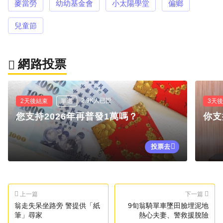
麥當勞
幼幼基金會
小太陽學堂
偏鄉
兒童節
網路投票
2.9K人已投
2天後結束
單選
3天
您支持2026年再普發1萬嗎？
你支
投票去
上一篇
下一篇
翁走失呆坐路旁 警提供「紙
9旬翁騎單車墜田臉埋泥地
筆」尋家
熱心夫妻、警救援脫險