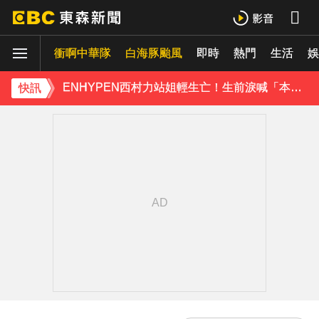
羅美玲連生三胎！自爆與尪「2年沒接吻」白家綺急拱放閃
衝啊中華隊
白海豚颱風
即時
熱門
生活
娛
ENHYPEN西村力站姐輕生亡！生前淚喊「本想再活久點」粉絲怒轟：別再差別對待
快訊
下載東森App，隨時掌握天下大小事！
遠見天下創辦人高希均辭世 享耆壽90歲