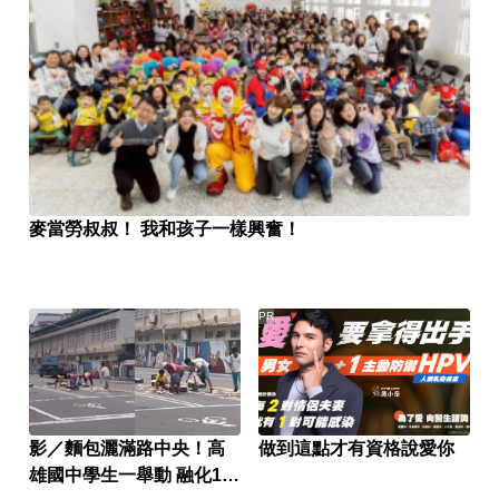
麥當勞叔叔！ 我和孩子一樣興奮！
PR
影／麵包灑滿路中央！高
做到這點才有資格說愛你
雄國中學生一舉動 融化11