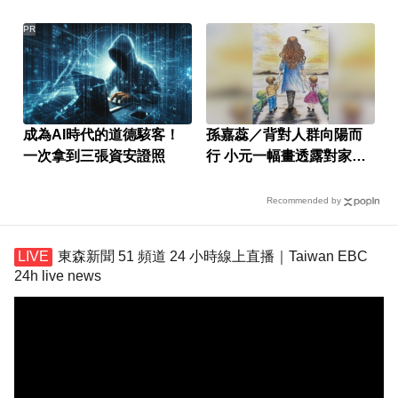
萬網友
PR
成為AI時代的道德駭客！
孫嘉蕊／背對人群向陽而
一次拿到三張資安證照
行 小元一幅畫透露對家的
渴望
Recommended by
東森新聞 51 頻道 24 小時線上直播｜Taiwan EBC
24h live news