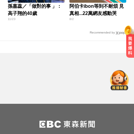
孫嘉蕊／「做對的事 」：
阿伯卡ibon等到不耐煩 見
高子翔的40歲
真相...22萬網友感動哭
11/23
8/2
Recommended by
曾號召反女權集會！36歲網紅陳屍
住處 死因待查
白海豚來襲又有「颱風整備假」？
蔣：六日恐有豪雨
色外公稱「幫看過敏」騙孫女脫褲
侵犯！法院判2年4月
曾號召反女權集會！36歲網紅陳屍
住處 死因待查