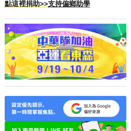
點這裡捐助>>
支持偏鄉助學