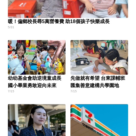
暖！偏鄉校長尋5萬營養費 助18個孩子快樂成長
5/31
幼幼基金會助逆境童成長
先做就有希望 台東課輔班
國小畢業勇敢迎向未來
匯集善意建構共學園地
7/15
7/15