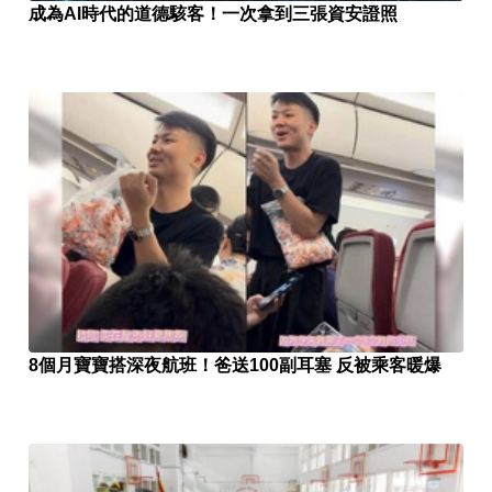
成為AI時代的道德駭客！一次拿到三張資安證照
8個月寶寶搭深夜航班！爸送100副耳塞 反被乘客暖爆