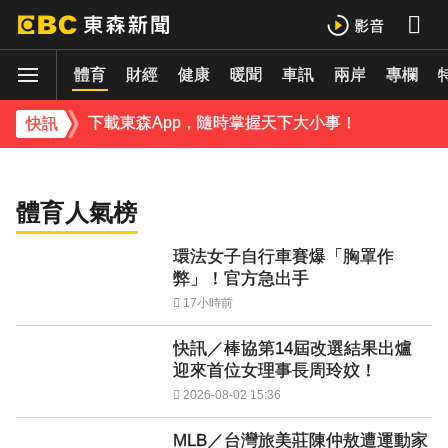
下載東森App，隨時掌握天下大小事！
治
國際
體育
財經
健康
暖聞
車訊
兩岸
專欄
《理財達人秀》X 安聯投信免費講座報名中！搶先卡位 2027
環法女子自行車賽爆「胸罩作弊」！官方急出
手
下載東森App，隨時掌握天下大小事！
快訊
《理財達人秀》X 安聯投信免費講座報名中！搶先卡位 2027
體育人氣榜
環法女子自行車賽爆「胸罩作
弊」！官方急出手
17小時前
快訊／棒協第14屆改選結果出爐
迎來首位女理事長周玲妏！
2026-08-02 15:36
MLB／台灣旅美莊陳仲敖遭運動家