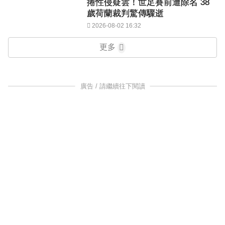
捲性侵疑雲！世足賽前遭除名 38
歲荷蘭裁判驚傳驟逝
2026-08-02 16:32
更多
廣告 / 請繼續往下閱讀