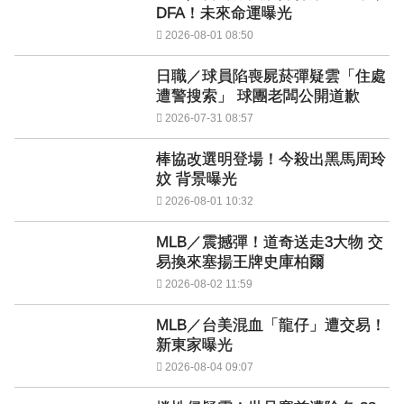
DFA！未來命運曝光
2026-08-01 08:50
日職／球員陷喪屍菸彈疑雲「住處
遭警搜索」 球團老闆公開道歉
2026-07-31 08:57
棒協改選明登場！今殺出黑馬周玲
妏 背景曝光
2026-08-01 10:32
MLB／震撼彈！道奇送走3大物 交
易換來塞揚王牌史庫柏爾
2026-08-02 11:59
MLB／台美混血「龍仔」遭交易！
新東家曝光
2026-08-04 09:07