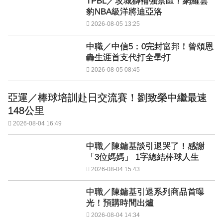
TPBL／攻城獅補強禁區！網羅雲
豹NBA級洋將迪亞洛
2026-08-05 13:25
中職／中信5：0完封富邦！曾頌恩
轟生涯首支代打全壘打
2026-08-05 08:45
亞運／棒球培訓赴日交流賽！劉致榮中繼最速
148公里
2026-08-04 16:49
中職／陳鏞基談引退哭了！感謝
「3位媽媽」 1字總結棒球人生
2026-08-04 15:43
中職／陳鏞基引退系列商品首曝
光！預購時間出爐
2026-08-04 14:34