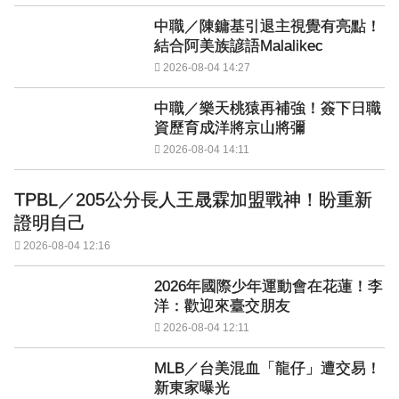
中職／陳鏞基引退主視覺有亮點！
結合阿美族諺語Malalikec
2026-08-04 14:27
中職／樂天桃猿再補強！簽下日職
資歷育成洋將京山將彌
2026-08-04 14:11
TPBL／205公分長人王晟霖加盟戰神！盼重新
證明自己
2026-08-04 12:16
2026年國際少年運動會在花蓮！李
洋：歡迎來臺交朋友
2026-08-04 12:11
MLB／台美混血「龍仔」遭交易！
新東家曝光