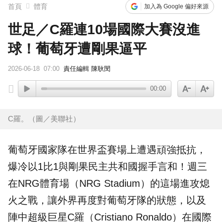
首頁
體育
加入為 Google 偏好來源
世足／C羅連10場國際大賽沒進
球！葡萄牙遭剛果逼平
2026-06-18
07:00
責任編輯 陳耿閔
00:00
C羅。（圖／美聯社）
葡萄牙
國家隊在世界盃賽場上遭遇頑強抵抗，
爆冷以1比1與
剛果
民主共和國握手言和！週三
在NRG體育場（NRG Stadium）的這場進攻熄
火之戰，讓外界再度對葡萄牙隊的狀態，以及
陣中超級巨星
C羅
（Cristiano Ronaldo）在國際