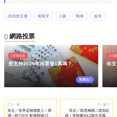
2026世足賽
葡萄牙
C羅
剛果
進球
網路投票
3.4K人已投
1天後結束
單選
2天
您支持2026年再普發1萬嗎？
你支
投票去
上一篇
下一篇
世足／世界盃物價驚人！啤
世足／凱恩梅開二度寫紀
酒一杯720元 配捲餅破1300
錄！英格蘭4比2復仇克羅埃