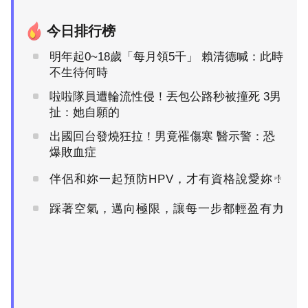
今日排行榜
明年起0~18歲「每月領5千」 賴清德喊：此時
不生待何時
啦啦隊員遭輪流性侵！丟包公路秒被撞死 3男
扯：她自願的
出國回台發燒狂拉！男竟罹傷寒 醫示警：恐
爆敗血症
伴侶和妳一起預防HPV，才有資格說愛妳！
PR
踩著空氣，邁向極限，讓每一步都輕盈有力
PR