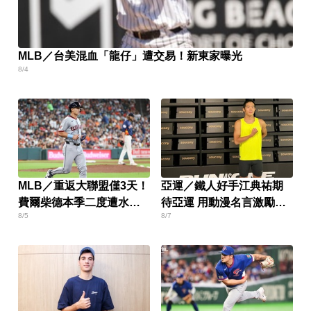
MLB／台美混血「龍仔」遭交易！新東家曝光
8/4
MLB／重返大聯盟僅3天！
亞運／鐵人好手江典祐期
費爾柴德本季二度遭水手
待亞運 用動漫名言激勵自
8/5
8/7
DFA
己