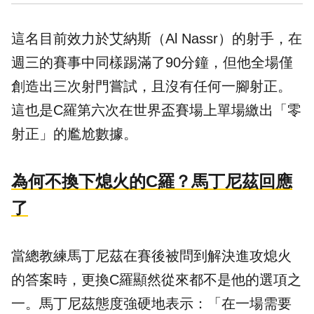
這名目前效力於艾納斯（Al Nassr）的射手，在
週三的賽事中同樣踢滿了90分鐘，但他全場僅
創造出三次射門嘗試，且沒有任何一腳射正。
這也是C羅第六次在世界盃賽場上單場繳出「零
射正」的尷尬數據。
為何不換下熄火的C羅？馬丁尼茲回應
了
當總教練馬丁尼茲在賽後被問到解決進攻熄火
的答案時，更換C羅顯然從來都不是他的選項之
一。馬丁尼茲態度強硬地表示：「在一場需要