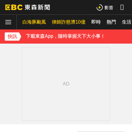
不斷更新／白海豚逼近！多個航班受影響 異動一次看
白海豚颱風
律師詐慈濟10億
即時
熱門
《理財達人秀》X 安聯投信免費講座報名中！搶先卡位 2027
生活
下載東森App，隨時掌握天下大小事！
快訊
台股跌170點失守季線 6檔列處置股下周採新制