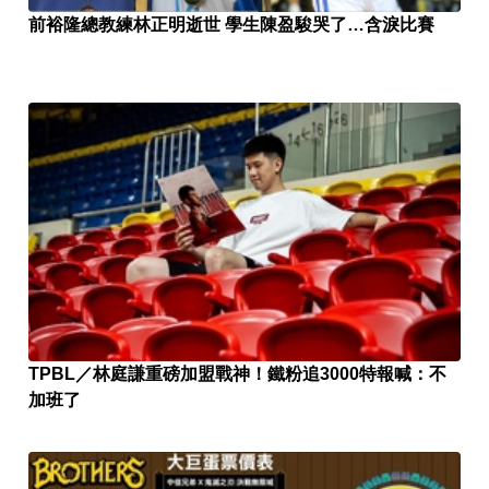
前裕隆總教練林正明逝世 學生陳盈駿哭了…含淚比賽
TPBL／林庭謙重磅加盟戰神！鐵粉追3000特報喊：不
加班了