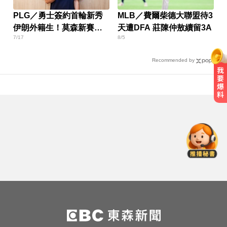
PLG／勇士簽約首輪新秀
MLB／費爾柴德大聯盟待3
伊朗外籍生！莫森新賽季
天遭DFA 莊陳仲敖續留3A
7/17
8/5
披7號戰袍
Recommended by
慈濟採購BNT疫苗被詐10億！醫：4
年後還陳時中清白
川普簽署行政命令！限縮出生公民
權並禁生育旅遊
才宣佈停播一週！網紅「肥大叔」
突離世 團隊發聲證實
慈濟採購BNT疫苗被詐10億！醫：4
年後還陳時中清白