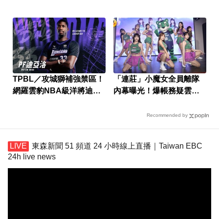
山將彌
周玲妏！
TPBL／攻城獅補強禁區！
「連莊」小魔女全員離隊
網羅雲豹NBA級洋將迪亞
內幕曝光！爆帳務疑雲信
洛
任破裂
Recommended by
東森新聞 51 頻道 24 小時線上直播｜Taiwan EBC
24h live news