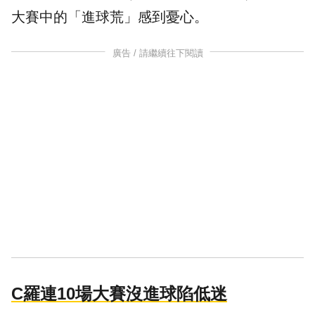
大賽中的「
進球
荒」感到憂心。
廣告 / 請繼續往下閱讀
C羅連10場大賽沒進球陷低迷