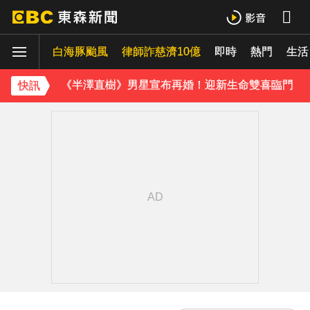
攏係為了晶片！「斷交19年」 哥斯大黎加連2年來台
白海豚颱風
律師詐慈濟10億
即時
熱門
《理財達人秀》X 安聯投信免費講座報名中！搶先卡位 2027
生活
《半澤直樹》男星宣布再婚！迎新生命雙喜臨門
快訊
涉製毒、跨國販毒！埃及女星被判死刑
美國抗癌網紅拒安寧！家屬證實死訊 得年26歲
下載東森App，隨時掌握天下大小事！
三商美邦人壽將下市！8/20停牌 千張大戶還有252人