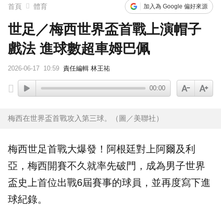
首頁
體育
加入為 Google 偏好來源
世足／梅西世界盃首戰上演帽子
戲法 進球數超車姆巴佩
2026-06-17
10:59
責任編輯 林王祐
00:00
梅西在世界盃首戰攻入第三球。（圖／美聯社）
梅西
世足首戰大爆發！
阿根廷
對上阿爾及利
亞，梅西開賽不久就率先破門，成為男子
世界
盃
史上首位出戰6屆賽事的球員，並再度寫下進
球紀錄。