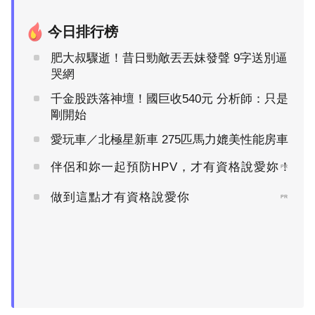
今日排行榜
肥大叔驟逝！昔日勁敵丟丟妹發聲 9字送別逼
哭網
千金股跌落神壇！國巨收540元 分析師：只是
剛開始
愛玩車／北極星新車 275匹馬力媲美性能房車
伴侶和妳一起預防HPV，才有資格說愛妳！
PR
做到這點才有資格說愛你
PR