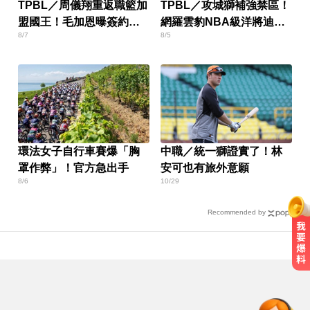
TPBL／周儀翔重返職籃加
TPBL／攻城獅補強禁區！
盟國王！毛加恩曝簽約關
網羅雲豹NBA級洋將迪亞
8/7
8/5
鍵
洛
環法女子自行車賽爆「胸
中職／統一獅證實了！林
罩作弊」！官方急出手
安可也有旅外意願
8/6
10/29
Recommended by
隔夜菜藏致命危機？醫揭預防食物
中毒關鍵