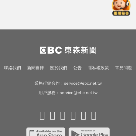
總統：勞工是經濟進步幕後英雄 盼
支持政府政策
宏碁發現兆基內部管理缺失 辭任董
事長撤出經營層
隔夜菜藏致命危機？醫揭預防食物
中毒關鍵
總統：勞工是經濟進步幕後英雄 盼
聯絡我們
新聞自律
關於我們
公告
隱私權政策
常見問題
支持政府政策
業務行銷合作：
service@ebc.net.tw
用戶服務：
service@ebc.net.tw