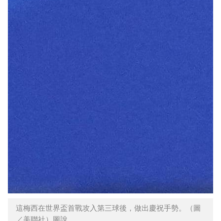
這梅西在世界盃首戰攻入第三球後，做出慶祝手勢。（圖
／美聯社）圖說