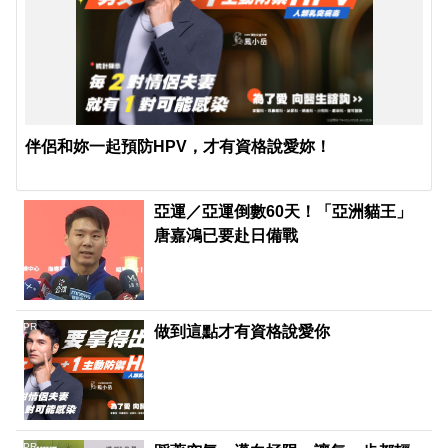
伴侶和妳一起預防HPV，才有資格說愛妳！
亞運／亞運倒數60天！「亞洲貓王」
唐嘉鴻已要赴日備戰
PR
做到這點才有資格說愛你
PR