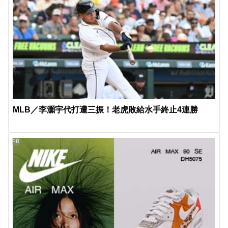
MLB／李灝宇代打遭三振！老虎敗給水手終止4連勝
PR