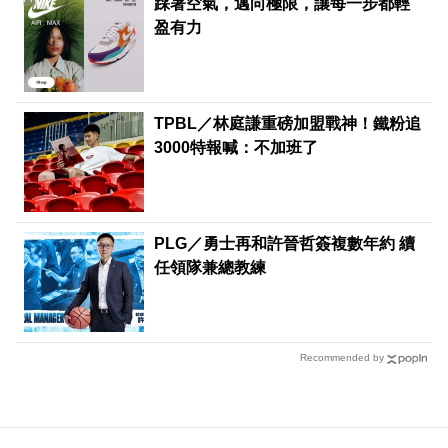
踩著空氣，邁向極限，讓每一步都輕
盈有力
TPBL／林庭謙重磅加盟戰神！鐵粉追
3000特報喊：不加班了
PLG／勇士再和許晉哲簽複數年約 續
任領隊兼總教練
Recommended by