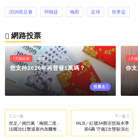
2026世足賽
阿根廷
梅西
足球
世界盃
網路投票
3.8K人已投
7天後結束
單選
1天
您支持2026年再普發1萬嗎？
你支
投票去
上一篇
下一篇
世足／姆巴佩「梅開二度」
MLB／紅襪3A鄭宗哲敲本季
法國3比1擊退塞內加爾奪首
第6轟 守備2次雙殺演出
勝