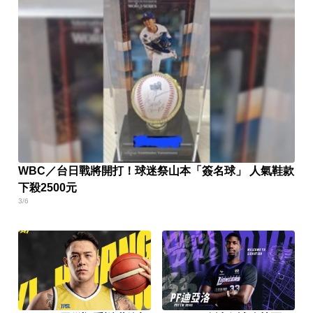
WBC／台日戰將開打！球迷祭山本「簽名球」 人氣鞋款
下殺2500元
3/6