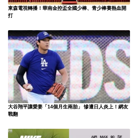
東森電視轉播！華南金控盃全國少棒、青少棒賽熱血開
打
大谷翔平讓愛妻「14個月生兩胎」 慘遭日人炎上！網友
戰翻
PR