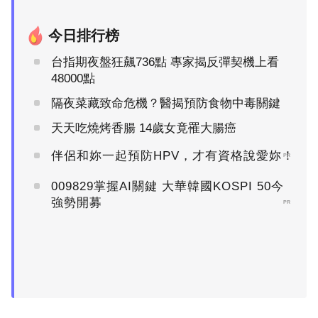
今日排行榜
台指期夜盤狂飆736點 專家揭反彈契機上看
48000點
隔夜菜藏致命危機？醫揭預防食物中毒關鍵
天天吃燒烤香腸 14歲女竟罹大腸癌
伴侶和妳一起預防HPV，才有資格說愛妳！
PR
009829掌握AI關鍵 大華韓國KOSPI 50今
強勢開募
PR