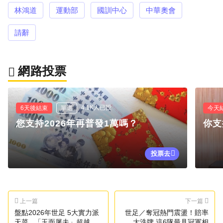
林鴻道
運動部
國訓中心
中華奧會
請辭
網路投票
4.1K人已投
6天後結束
單選
今天
您支持2026年再普發1萬嗎？
你支
投票去
上一篇
下一篇
盤點2026年世足 5大實力派
世足／奪冠熱門震盪！賠率
天菜...「玉面屠夫」超越梅
大洗牌 這6隊最具冠軍相