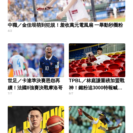
中職／金佳垠萌到犯規！羞收萬元電風扇 一舉動秒圈粉
4/2
世足／卡達準決賽恩怨再
TPBL／林庭謙重磅加盟戰
續！法國8強賽決戰摩洛哥
神！鐵粉追3000特報喊：
7/7
8/7
不加班了