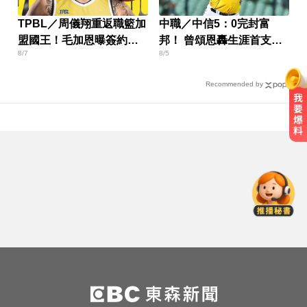
TPBL／周儀翔重返職籃加
中職／中信5：0完封富
盟國王！毛加恩曝簽約關
邦！ 曾頌恩轟生涯首支代
8/7
8/5
鍵
打全壘打
Recommended by
姜厚任小24歲女友「3碩1博」造
假？ 台大回應了
中颱白海豚暴風圈逼近！7地區達停
班課標準
你也有膝蓋喀喀響？醫揭1習慣 恐
害越走越沒力
姜厚任小24歲女友「3碩1博」造
假？ 台大回應了