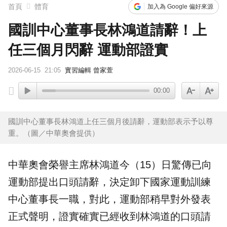
首頁
體育
加入為 Google 偏好來源
國訓中心董事長林鴻道請辭！上
任三個月閃辭 運動部證實
2026-06-15
21:05
實習編輯 曾家萱
00:00
國訓中心董事長林鴻道上任三個月後請辭，運動部表示予以尊
重。（圖／中華奧會提供）
中華奧會
榮譽主席
林鴻道
今（15）日驚傳已向
運動部
提出口頭
請辭
，決定卸下國家運動訓練
中心董事長一職，對此，運動部稍早對外發表
正式聲明，證實確實已經收到林鴻道的口頭請