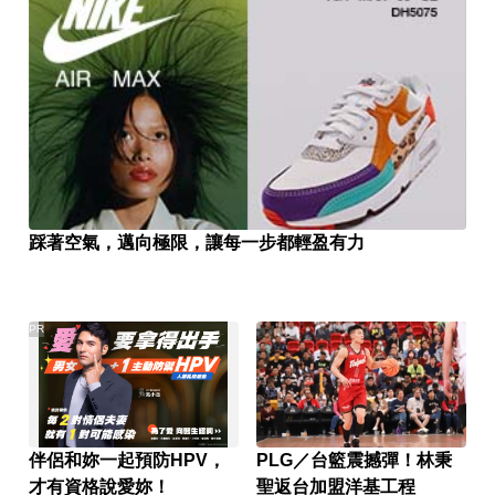
踩著空氣，邁向極限，讓每一步都輕盈有力
PR
伴侶和妳一起預防HPV，
PLG／台籃震撼彈！林秉
才有資格說愛妳！
聖返台加盟洋基工程