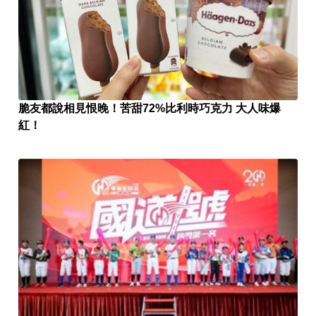
脆友都說相見恨晚！苦甜72%比利時巧克力 大人味爆
紅！